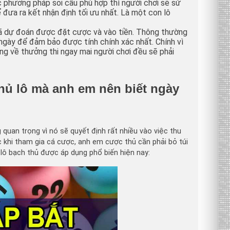
 phương pháp soi cầu phù hợp thì người chơi sẽ sử
 đưa ra kết nhận định tối ưu nhất. Là một con lô
đã dự đoán được đặt cược và vào tiền. Thông thường
g ngày để đảm bảo được tính chính xác nhất. Chính vì
g về thưởng thi ngay mai người chơi đều sẽ phải
ủ lô mà anh em nên biết ngày
 quan trọng vì nó sẽ quyết định rất nhiều vào việc thu
c khi tham gia cá cược, anh em cược thủ cần phải bỏ túi
ô bạch thủ được áp dụng phổ biến hiện nay: