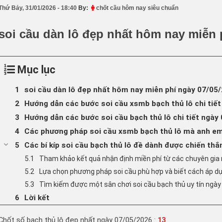
Thứ Bảy, 31/01/2026 - 18:40
By:
chốt cầu hôm nay siêu chuẩn
soi cầu dàn lô đẹp nhất hôm nay miễn 
Mục lục
soi cầu dàn lô đẹp nhất hôm nay miễn phí ngày 07/05
Hướng dẫn các bước soi cầu xsmb bạch thủ lô chi tiết
Hướng dẫn các bước soi cầu bạch thủ lô chi tiết ngày
Các phương pháp soi cầu xsmb bạch thủ lô mà anh em
Các bí kíp soi cầu bạch thủ lô đề dành được chiến t
Tham khảo kết quả nhận định miền phí từ các chuyên gia
Lựa chọn phương pháp soi cầu phù hợp và biết cách áp d
Tìm kiếm được một sân chơi soi cầu bạch thủ uy tín ngà
Lời kết
Chốt số bạch thủ lô đẹp nhất ngày 07/05/2026 :
13