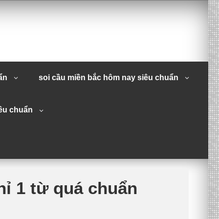
ẩn
soi cầu miền bắc hôm nay siêu chuẩn
iêu chuẩn
hỉ 1 từ quá chuẩn