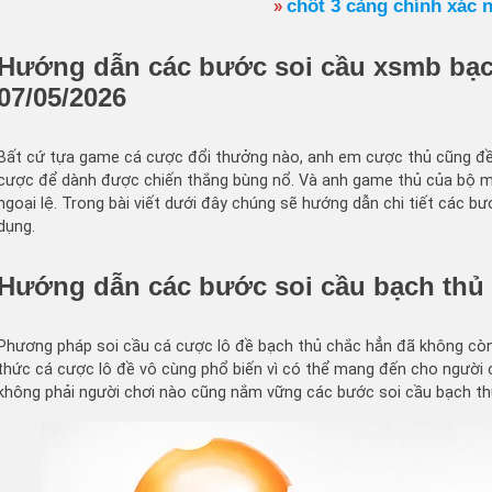
»
chốt 3 càng chính xác 
Hướng dẫn các bước soi cầu xsmb bạch 
07/05/2026
Bất cứ tựa game cá cược đổi thưởng nào, anh em cược thủ cũng đ
cược để dành được chiến thắng bùng nổ. Và anh game thủ của bộ m
ngoại lệ. Trong bài viết dưới đây chúng sẽ hướng dẫn chi tiết các b
dụng.
Hướng dẫn các bước soi cầu bạch thủ lô
Phương pháp soi cầu cá cược lô đề bạch thủ chắc hẳn đã không còn 
thức cá cược lô đề vô cùng phổ biến vì có thể mang đến cho người c
không phải người chơi nào cũng nắm vững các bước soi cầu bạch thủ