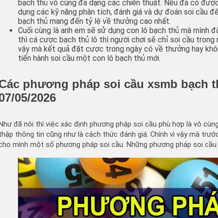
bạch thủ vô cùng đa dạng các chiến thuật. Nếu đã có được
dụng các kỹ năng phân tích, đánh giá và dự đoán soi cầu để
bạch thủ mang đến tỷ lệ về thưởng cao nhất.
Cuối cùng là anh em sẽ sử dụng con lô bạch thủ mà mình 
thì cá cược bạch thủ lô thì người chơi sẽ chỉ soi cầu tron
vậy mà kết quả đặt cược trong ngày có về thưởng hay khôn
tiến hành soi cầu một con lô bạch thủ mới.
Các phương pháp soi cầu xsmb bạch th
07/05/2026
Như đã nói thì việc xác định phương pháp soi cầu phù hợp là vô cùng
thập thông tin cũng như là cách thức đánh giá. Chính vì vậy mà trướ
cho mình một số phương pháp soi cầu. Những phương pháp soi cầu l