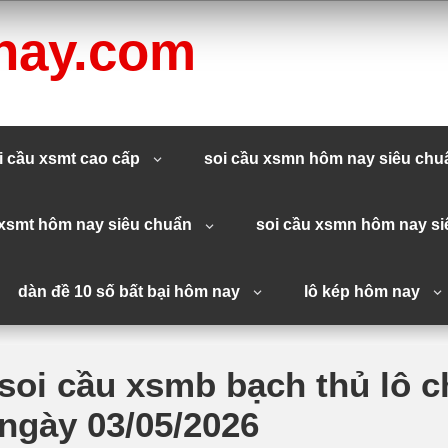
nay.com
i cầu xsmt cao cấp
soi cầu xsmn hôm nay siêu chu
 xsmt hôm nay siêu chuẩn
soi cầu xsmn hôm nay s
dàn đề 10 số bất bại hôm nay
lô kép hôm nay
soi cầu xsmb bạch thủ lô c
ngày 03/05/2026