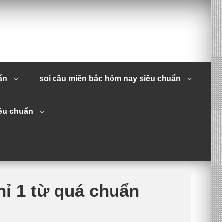
ẩn
soi cầu miền bắc hôm nay siêu chuẩn
iêu chuẩn
hỉ 1 từ quá chuẩn