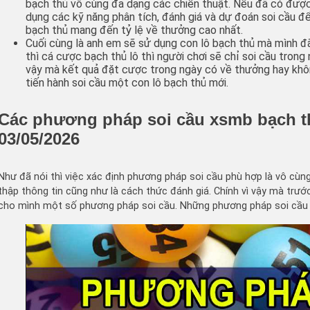
bạch thủ vô cùng đa dạng các chiến thuật. Nếu đã có được
dụng các kỹ năng phân tích, đánh giá và dự đoán soi cầu để
bạch thủ mang đến tỷ lệ về thưởng cao nhất.
Cuối cùng là anh em sẽ sử dụng con lô bạch thủ mà mình 
thì cá cược bạch thủ lô thì người chơi sẽ chỉ soi cầu tron
vậy mà kết quả đặt cược trong ngày có về thưởng hay khôn
tiến hành soi cầu một con lô bạch thủ mới.
Các phương pháp soi cầu xsmb bạch th
03/05/2026
Như đã nói thì việc xác định phương pháp soi cầu phù hợp là vô cùng
thập thông tin cũng như là cách thức đánh giá. Chính vì vậy mà trướ
cho mình một số phương pháp soi cầu. Những phương pháp soi cầu l