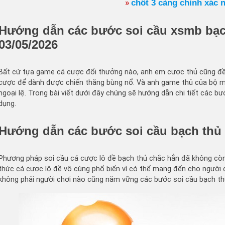
»
chốt 3 càng chính xác 
Hướng dẫn các bước soi cầu xsmb bạch 
03/05/2026
Bất cứ tựa game cá cược đổi thưởng nào, anh em cược thủ cũng đ
cược để dành được chiến thắng bùng nổ. Và anh game thủ của bộ m
ngoại lệ. Trong bài viết dưới đây chúng sẽ hướng dẫn chi tiết các b
dụng.
Hướng dẫn các bước soi cầu bạch thủ lô
Phương pháp soi cầu cá cược lô đề bạch thủ chắc hẳn đã không còn 
thức cá cược lô đề vô cùng phổ biến vì có thể mang đến cho người c
không phải người chơi nào cũng nắm vững các bước soi cầu bạch thủ