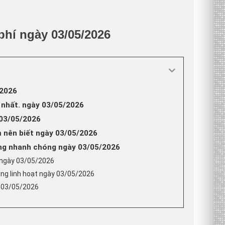
phí ngày 03/05/2026
/2026
 nhất. ngày 03/05/2026
 03/05/2026
 nên biết ngày 03/05/2026
hắng nhanh chóng ngày 03/05/2026
 ngày 03/05/2026
ụng linh hoạt ngày 03/05/2026
y 03/05/2026