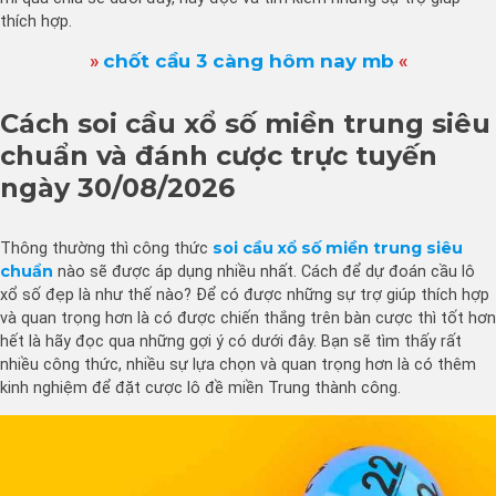
thích hợp.
»
chốt cầu 3 càng hôm nay mb
«
Cách soi cầu xổ số miền trung siêu
chuẩn và đánh cược trực tuyến
ngày 30/08/2026
soi cầu xổ số miền trung siêu
Thông thường thì công thức
chuẩn
nào sẽ được áp dụng nhiều nhất. Cách để dự đoán cầu lô
xổ số đẹp là như thế nào? Để có được những sự trợ giúp thích hợp
và quan trọng hơn là có được chiến thắng trên bàn cược thì tốt hơn
hết là hãy đọc qua những gợi ý có dưới đây. Bạn sẽ tìm thấy rất
nhiều công thức, nhiều sự lựa chọn và quan trọng hơn là có thêm
kinh nghiệm để đặt cược lô đề miền Trung thành công.