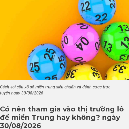
Cách soi cầu xổ số miền trung siêu chuẩn và đánh cược trực
tuyến ngày 30/08/2026
Có nên tham gia vào thị trường lô
đề miền Trung hay không? ngày
30/08/2026