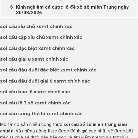
Kinh nghiệm cá cược lô đề xổ số miền Trung ngày
30/08/2026
soi cầu xỉu chủ xsmt chính xác
soi cầu cặp xỉu chủ xsmt chính xác
soi cầu đặc biệt xsmt chính xác
soi cầu giải 8 xsmt chính xác
soi cầu đầu đuôi đặc biệt xsmt chính xác
soi cầu đầu đuôi giải 8 xsmt chính xác
soi cầu bao lô xsmt chính xác
soi cầu lô 3 số xsmt chính xác
soi cầu song thủ lô xsmt chính xác
Mô tả: có sẵn nhiều công thức
soi cầu xổ số miền trung siêu
chuẩn
. Và những công thức được đánh giá cao nhất sẽ được bật
mí qua chia sẻ dưới đây, hãy đọc và tìm kiếm những sự trợ giúp