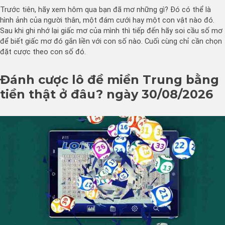
Trước tiên, hãy xem hôm qua bạn đã mơ những gì? Đó có thể là
hình ảnh của người thân, một đám cưới hay một con vật nào đó.
Sau khi ghi nhớ lại giấc mơ của mình thì tiếp đến hãy soi cầu số mơ
để biết giấc mơ đó gắn liền với con số nào. Cuối cùng chỉ cần chọn
đặt cược theo con số đó.
Đánh cược lô đề miền Trung bằng
tiền thật ở đâu? ngày 30/08/2026