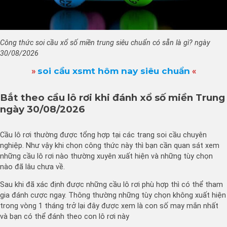
Công thức soi cầu xổ số miền trung siêu chuẩn có sẵn là gì? ngày
30/08/2026
»
soi cầu xsmt hôm nay siêu chuẩn
«
Bắt theo cầu lô rơi khi đánh xổ số miền Trung
ngày 30/08/2026
Cầu lô rơi thường được tổng hợp tại các trang soi cầu chuyên
nghiệp. Như vậy khi chọn công thức này thì bạn cần quan sát xem
những cầu lô rơi nào thường xuyên xuất hiện và những tùy chọn
nào đã lâu chưa về.
Sau khi đã xác định được những cầu lô rơi phù hợp thì có thể tham
gia đánh cược ngay. Thông thường những tùy chọn không xuất hiện
trong vòng 1 tháng trở lại đây được xem là con số may mắn nhất
và bạn có thể đánh theo con lô rơi này