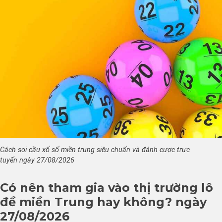
Cách soi cầu xổ số miền trung siêu chuẩn và đánh cược trực
tuyến ngày 27/08/2026
Có nên tham gia vào thị trường lô
đề miền Trung hay không? ngày
27/08/2026