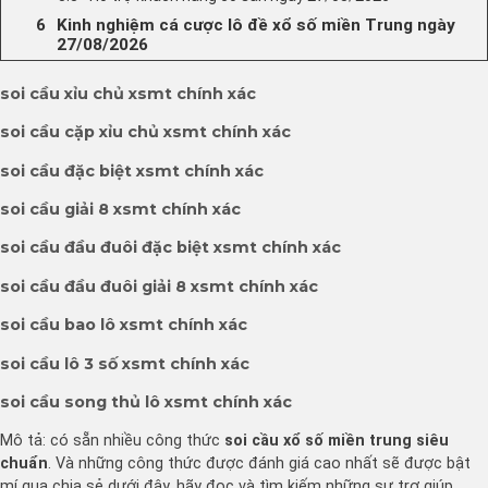
Kinh nghiệm cá cược lô đề xổ số miền Trung ngày
27/08/2026
soi cầu xỉu chủ xsmt chính xác
soi cầu cặp xỉu chủ xsmt chính xác
soi cầu đặc biệt xsmt chính xác
soi cầu giải 8 xsmt chính xác
soi cầu đầu đuôi đặc biệt xsmt chính xác
soi cầu đầu đuôi giải 8 xsmt chính xác
soi cầu bao lô xsmt chính xác
soi cầu lô 3 số xsmt chính xác
soi cầu song thủ lô xsmt chính xác
Mô tả: có sẵn nhiều công thức
soi cầu xổ số miền trung siêu
chuẩn
. Và những công thức được đánh giá cao nhất sẽ được bật
mí qua chia sẻ dưới đây, hãy đọc và tìm kiếm những sự trợ giúp