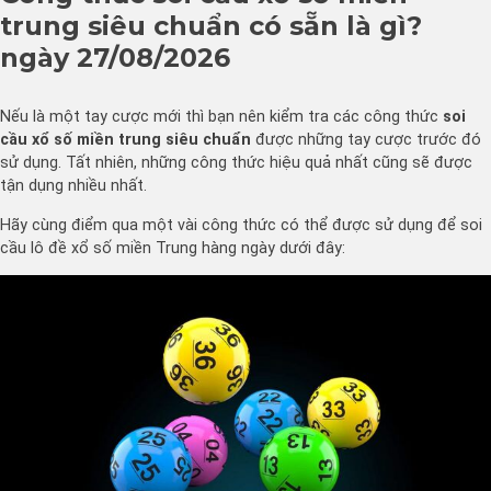
trung siêu chuẩn có sẵn là gì?
ngày 27/08/2026
Nếu là một tay cược mới thì bạn nên kiểm tra các công thức
soi
cầu xổ số miền trung siêu chuẩn
được những tay cược trước đó
sử dụng. Tất nhiên, những công thức hiệu quả nhất cũng sẽ được
tận dụng nhiều nhất.
Hãy cùng điểm qua một vài công thức có thể được sử dụng để soi
cầu lô đề xổ số miền Trung hàng ngày dưới đây: