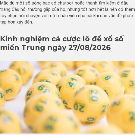
Mặc dù một số sòng bạc có chatbot hoặc thanh tìm kiếm ở đầu
trang Câu hỏi thường gặp của họ, nhưng tốt hơn hết là nên có thêm
tùy chọn nói chuyện với một nhân viên nhà cái khi các vấn đề phức
tạp hơn xảy đến.
Kinh nghiệm cá cược lô đề xổ số
miền Trung ngày 27/08/2026