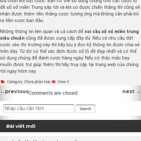
lựa chọn khi đặt cược. Bạn có thể sử dụng chúng cho các cược lô
đề xổ số miền Trung sắp tới và khi có được chiến thắng thì cũng sẽ
nhận được thêm tiền thắng cược tương ứng mà không cần phải bỏ
ra tiền cược ban đầu.
Những thông tin liên quan và cả cách để
soi cầu xổ số miền trung
siêu chuẩn
cũng đã được cung cấp đầy đủ. Nếu có nhu cầu đặt
cược vào thị trường này thì hãy lưu ý đọc kỹ thông tin được chia sẻ
trên đây. Từ đó có thể xác định được số lô đề đẹp nhất và có thể
sử dụng chúng để đánh cược hàng ngày. Nếu có thắc mắc hay
muốn được trợ giúp thêm thì hãy truy cập tại trang web của chúng
tôi ngay hôm nay.
Category: Chưa phân loại
View 3
←
previous
next
→
Comments are closed.
Search
Bài viết mới