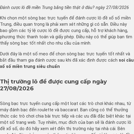
Đánh cược lô đề miền Trung bằng tiền thật ở đâu? ngày 27/08/2026
Khi chọn một sòng bạc trực tuyến để đánh cược lô đề xổ số miền
Trung, điều quan trọng là phải xem xét những gì có sẵn. Điều này
bao gồm các tỷ lệ cược lô đề được cung cấp, hỗ trợ khách hàng,
phương thức thanh toán và giấy phép. Điều này có thể giúp bạn tìm
thấy sòng bạc tốt nhất cho nhu cầu của mình.
Dưới đây là một số mẹo để chọn sòng bạc trực tuyến tốt nhất và
bắt đầu tham gia đánh cược sau khi đã xác định được cách
soi cầu
xổ số miền trung siêu chuẩn
Thị trường lô đề được cung cấp ngày
27/08/2026
Sòng bạc trực tuyến cung cấp một loạt các trò chơi khác nhau, từ
máy đánh bạc đến roulette và baccarat. Bạn cũng có thể thưởng
thức các trò chơi chia bài trực tiếp và các ưu đãi đặc biệt khác tại
một số trang web. Tuy nhiên, mục đích của bạn sẽ là đánh cược lô
đề xổ số, do đó hãy xem xét đến thị trường này tại nhà cái. Bên