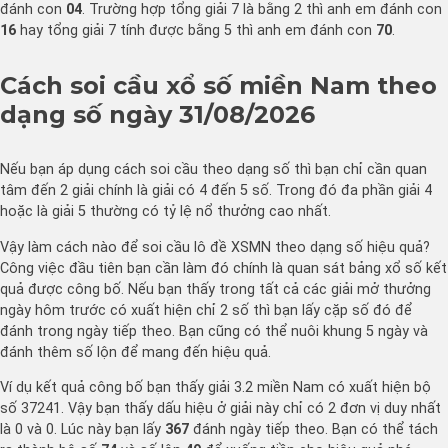
đánh con
04
. Trường hợp tổng giải 7 là bằng 2 thì anh em đánh con
16
hay tổng giải 7 tính được bằng 5 thì anh em đánh con
70
.
Cách soi cầu xổ số miền Nam theo
dạng số ngày 31/08/2026
Nếu bạn áp dụng cách soi cầu theo dạng số thì bạn chỉ cần quan
tâm đến 2 giải chính là giải có 4 đến 5 số. Trong đó đa phần giải 4
hoặc là giải 5 thường có tỷ lệ nổ thưởng cao nhất.
Vậy làm cách nào để soi cầu lô đề XSMN theo dạng số hiệu quả?
Công việc đầu tiên bạn cần làm đó chính là quan sát bảng xổ số kết
quả được công bố. Nếu bạn thấy trong tất cả các giải mở thưởng
ngày hôm trước có xuất hiện chỉ 2 số thì bạn lấy cặp số đó để
đánh trong ngày tiếp theo. Bạn cũng có thể nuôi khung 5 ngày và
đánh thêm số lộn để mang đến hiệu quả.
Ví dụ kết quả công bố bạn thấy giải 3.2 miền Nam có xuất hiện bộ
số 37241. Vậy bạn thấy dấu hiệu ở giải này chỉ có 2 đơn vị duy nhất
là 0 và 0. Lúc này bạn lấy
367
đánh ngày tiếp theo. Bạn có thể tách