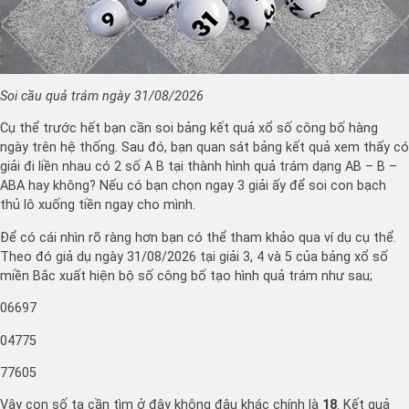
Soi cầu quả trám ngày 31/08/2026
Cụ thể trước hết bạn cần soi bảng kết quả xổ số công bố hàng
ngày trên hệ thống. Sau đó, bạn quan sát bảng kết quả xem thấy có
giải đi liền nhau có 2 số A B tại thành hình quả trám dạng AB – B –
ABA hay không? Nếu có bạn chọn ngay 3 giải ấy để soi con bạch
thủ lô xuống tiền ngay cho mình.
Để có cái nhìn rõ ràng hơn bạn có thể tham khảo qua ví dụ cụ thể.
Theo đó giả dụ ngày 31/08/2026 tại giải 3, 4 và 5 của bảng xổ số
miền Bắc xuất hiện bộ số công bố tạo hình quả trám như sau;
06697
04775
77605
Vậy con số ta cần tìm ở đây không đâu khác chính là
18
. Kết quả