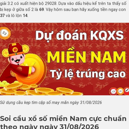
giải 3.2 có xuất hiện bộ 29028. Dựa vào dấu hiệu kể trên ta thấy số
bị kẹp ở giữa số 2 là
69
. Vậy hôm sau bạn hãy xuống tiền ngay con
37
và lô lộn
14
.
Sử dụng cầu kẹp tìm cặp số may mắn ngày 31/08/2026
Soi cầu xổ số miền Nam cực chuẩn
theo ngày ngày 31/08/2026