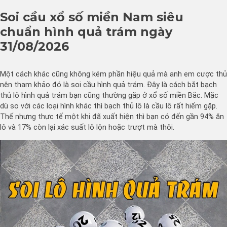
Soi cầu xổ số miền Nam siêu
chuẩn hình quả trám ngày
31/08/2026
Một cách khác cũng không kém phần hiệu quả mà anh em cược thủ
nên tham khảo đó là soi cầu hình quả trám. Đây là cách bắt bạch
thủ lô hình quả trám bạn cũng thường gặp ở xổ số miền Bắc. Mặc
dù so với các loại hình khác thì bạch thủ lô là cầu lô rất hiếm gặp.
Thế nhưng thực tế một khi đã xuất hiện thì bạn có đến gần 94% ăn
lô và 17% còn lại xác suất lô lộn hoặc trượt mà thôi.