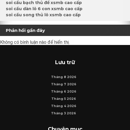
soi cầu bạch thủ đề xsmb cao cấp
soi cầu dàn lô 6 con xsmb cao cấp
soi cầu song thủ lô xsmb cao cấp
Phản hồi gần đây
Không có bình luận nào để hiển thị.
Lưu trữ
Tháng 8 2026
Tháng 7 2026
Tháng 6 2026
Tháng 5 2026
Tháng 4 2026
Tháng 3 2026
Chuyên mục