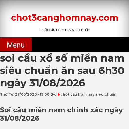
Skip
to
content
chot3canghomnay.com
chốt cầu hôm nay siêu chuẩn
Menu
soi cầu xổ số miền nam
siêu chuẩn ăn sau 6h30
ngày 31/08/2026
Thứ Tư, 27/05/2026 - 19:08
By:
chốt cầu hôm nay siêu chuẩn
Soi cầu miền nam chính xác ngày
31/08/2026