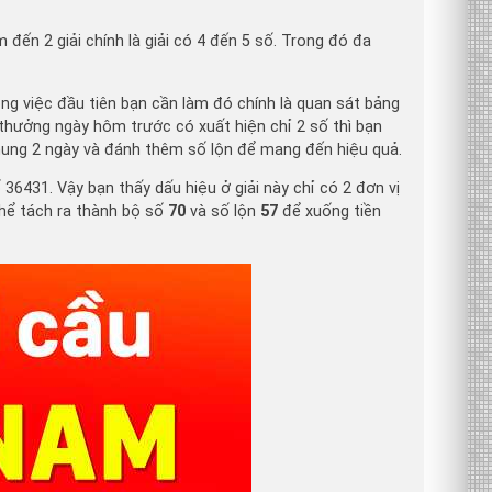
đến 2 giải chính là giải có 4 đến 5 số. Trong đó đa
g việc đầu tiên bạn cần làm đó chính là quan sát bảng
thưởng ngày hôm trước có xuất hiện chỉ 2 số thì bạn
khung 2 ngày và đánh thêm số lộn để mang đến hiệu quả.
36431. Vậy bạn thấy dấu hiệu ở giải này chỉ có 2 đơn vị
thể tách ra thành bộ số
70
và số lộn
57
để xuống tiền