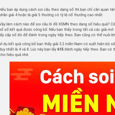
Nếu bạn áp dụng cách soi cầu theo dạng số thì bạn chỉ cần quan tâm 
phần giải 4 hoặc là giải 5 thường có tỷ lệ nổ thưởng cao nhất.
Vậy làm cách nào để soi cầu lô đề XSMN theo dạng số hiệu quả? Côn
xổ số kết quả được công bố. Nếu bạn thấy trong tất cả các giải mở 
lấy cặp số đó để đánh trong ngày tiếp theo. Bạn cũng có thể nuôi 
Ví dụ kết quả công bố bạn thấy giải 3.2 miền Nam có xuất hiện bộ số 
duy nhất là 4 và 8. Lúc này bạn lấy
615
đánh ngày tiếp theo. Bạn có 
cho hiệu quả nhé.