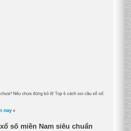
 chưa? Nếu chưa đừng bỏ lỡ Top 6 cách soi cầu xổ số
«
m nay
u xổ số miền Nam siêu chuẩn