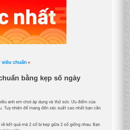
«
 siêu chuẩn
 chuẩn bằng kẹp số ngày
iều anh em chơi áp dụng và thử sức. Ưu điểm của
 ưu. Tuy nhiên để mang đến xác suất cao nhất bạn cần
 về kết quả mà 2 số bị kẹp giữa 2 số giống nhau. Bạn