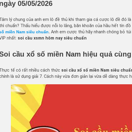
ngày 05/05/2026
Tâm lý chung của anh em lô đề thủ khi tham gia cá cược lô đề đó 
thì chuẩn? Thấu hiểu được nỗi lo lắng, băn khoăn của hầu hết tín đồ
số miền Nam siêu chuẩn
.
Anh em cược thủ hãy nhanh chóng bỏ túi 
VIP nhất:
soi cầu xsmn hôm nay siêu chuẩn
Soi cầu xổ số miền Nam hiệu quả cùng 
Thực tế có rất nhiều cách thức
soi cầu xổ số miền Nam siêu chu
chính là sử dụng giải 7. Cách này vừa đơn giản lại vừa dễ dàng thực h