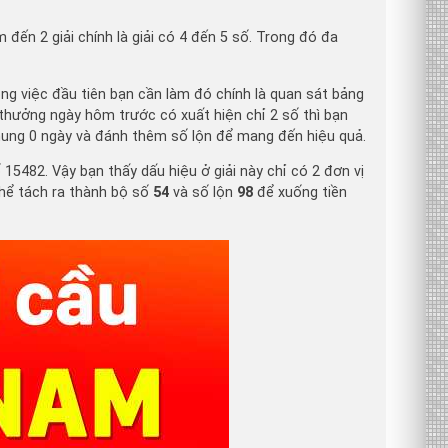
đến 2 giải chính là giải có 4 đến 5 số. Trong đó đa
g việc đầu tiên bạn cần làm đó chính là quan sát bảng
thưởng ngày hôm trước có xuất hiện chỉ 2 số thì bạn
khung 0 ngày và đánh thêm số lộn để mang đến hiệu quả.
15482. Vậy bạn thấy dấu hiệu ở giải này chỉ có 2 đơn vị
thể tách ra thành bộ số
54
và số lộn
98
để xuống tiền