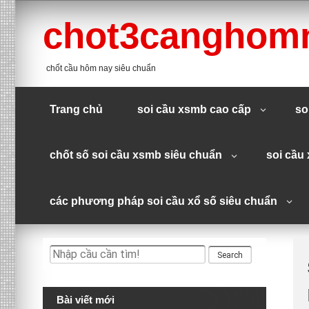
Skip
to
chot3canghom
content
chốt cầu hôm nay siêu chuẩn
Trang chủ
soi cầu xsmb cao cấp
so
chốt số soi cầu xsmb siêu chuẩn
soi cầu
các phương pháp soi cầu xổ số siêu chuẩn
Search
Bài viết mới