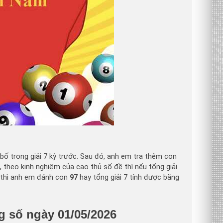
ố trong giải 7 kỳ trước. Sau đó, anh em tra thêm con
, theo kinh nghiệm của cao thủ số đề thì nếu tổng giải
8 thì anh em đánh con
97
hay tổng giải 7 tính được bằng
g số ngày 01/05/2026