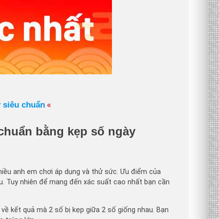
«
 siêu chuẩn
 chuẩn bằng kẹp số ngày
iều anh em chơi áp dụng và thử sức. Ưu điểm của
 ưu. Tuy nhiên để mang đến xác suất cao nhất bạn cần
 về kết quả mà 2 số bị kẹp giữa 2 số giống nhau. Bạn