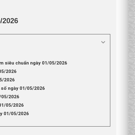
/2026
am siêu chuẩn ngày 01/05/2026
/05/2026
05/2026
p số ngày 01/05/2026
1/05/2026
 01/05/2026
ày 01/05/2026