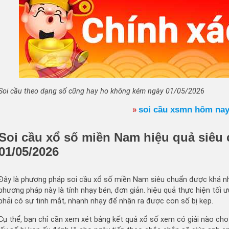
Soi cầu theo dạng số cũng hay ho không kém ngày 01/05/2026
»
soi cầu xsmn hôm nay
Soi cầu xổ số miền Nam hiệu quả siêu
01/05/2026
Đây là phương pháp soi cầu xổ số miền Nam siêu chuẩn được khá nh
phương pháp này là tính nhạy bén, đơn giản. hiệu quả thực hiện tối
phải có sự tinh mắt, nhanh nhạy để nhận ra được con số bị kẹp.
Cụ thể, bạn chỉ cần xem xét bảng kết quả xổ số xem có giải nào cho