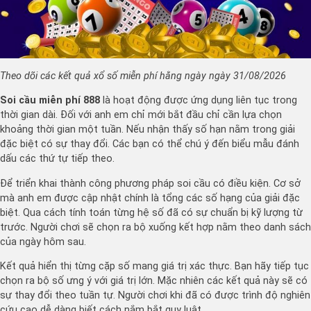
Theo dõi các kết quả xổ số miễn phí hằng ngày ngày 31/08/2026
Soi cầu miễn phí 888
là hoạt động được ứng dụng liên tục trong
thời gian dài. Đối với anh em chỉ mới bắt đầu chỉ cần lựa chọn
khoảng thời gian một tuần. Nếu nhận thấy số hạn nằm trong giải
đặc biệt có sự thay đổi. Các bạn có thể chú ý đến biểu mẫu đánh
dấu các thứ tự tiếp theo.
Để triển khai thành công phương pháp soi cầu có điều kiện. Cơ sở
mà anh em được cập nhật chính là tổng các số hạng của giải đặc
biệt. Qua cách tính toán từng hệ số đã có sự chuẩn bị kỹ lượng từ
trước. Người chơi sẽ chọn ra bộ xuống kết hợp nằm theo danh sách
của ngày hôm sau.
Kết quả hiển thị từng cặp số mang giá trị xác thực. Bạn hãy tiếp tục
chọn ra bộ số ưng ý với giá trị lớn. Mặc nhiên các kết quả này sẽ có
sự thay đổi theo tuần tự. Người chơi khi đã có được trình độ nghiên
cứu cao dễ dàng biết cách nắm bắt quy luật.