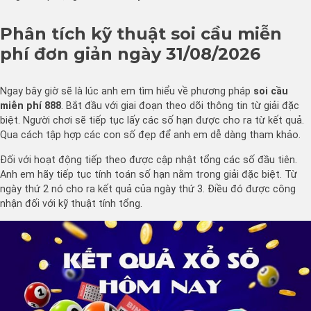
Phân tích kỹ thuật soi cầu miễn
phí đơn giản ngày 31/08/2026
Ngay bây giờ sẽ là lúc anh em tìm hiểu về phương pháp
soi cầu
miễn phí 888
. Bắt đầu với giai đoạn theo dõi thông tin từ giải đặc
biệt. Người chơi sẽ tiếp tục lấy các số hạn được cho ra từ kết quả.
Qua cách tập hợp các con số đẹp để anh em dễ dàng tham khảo.
Đối với hoạt động tiếp theo được cập nhật tổng các số đầu tiên.
Anh em hãy tiếp tục tính toán số hạn nằm trong giải đặc biệt. Từ
ngày thứ 2 nó cho ra kết quả của ngày thứ 3. Điều đó được công
nhận đối với kỹ thuật tính tổng.