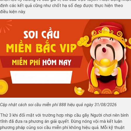
định các kết quả cũng như chốt hạ số đẹp được thực hiện theo
điều kiện này.
Cập nhật cách soi cầu miễn phí 888 hiệu quả ngày 31/08/2026
Thứ 3 khi đối mặt với trường hợp nhịp cầu gãy. Người chơi nên bình
tĩnh đã đưa ra phương án giải quyết. Đừng nóng vội mà kết luận
phương pháp củng soi cầu miễn phí không hiệu quả. Mỗi kỹ thuật