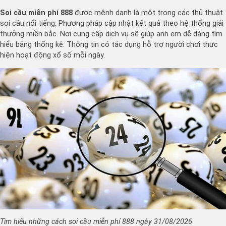
Soi cầu miễn phí 888
được mệnh danh là một trong các thủ thuật
soi cầu nổi tiếng. Phương pháp cập nhật kết quả theo hệ thống giải
thưởng miền bắc. Nơi cung cấp dịch vụ sẽ giúp anh em dễ dàng tìm
hiểu bảng thống kê. Thông tin có tác dụng hỗ trợ người chơi thực
hiện hoạt động xổ số mỗi ngày.
Tìm hiểu những cách soi cầu miễn phí 888 ngày 31/08/2026