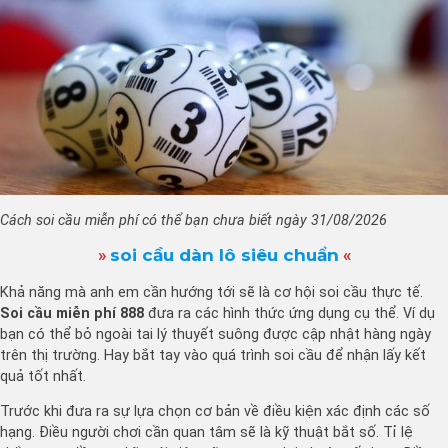
Cách soi cầu miễn phí có thể bạn chưa biết ngày 31/08/2026
»
soi cầu dàn lô siêu chuẩn
«
Khả năng mà anh em cần hướng tới sẽ là cơ hội soi cầu thực tế.
Soi cầu miễn phí 888
đưa ra các hình thức ứng dụng cụ thể. Ví dụ
bạn có thể bỏ ngoài tai lý thuyết suông được cập nhật hàng ngày
trên thị trường. Hay bắt tay vào quá trình soi cầu để nhận lấy kết
quả tốt nhất.
Trước khi đưa ra sự lựa chọn cơ bản về điều kiện xác định các số
hạng. Điều người chơi cần quan tâm sẽ là kỹ thuật bắt số. Tỉ lệ