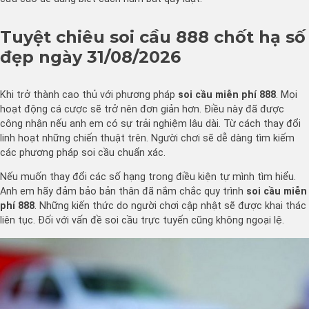
Tuyệt chiêu soi cầu 888 chốt hạ số
đẹp ngày 31/08/2026
Khi trở thành cao thủ với phương pháp
soi cầu miễn phí 888
. Mọi
hoạt động cá cược sẽ trở nên đơn giản hơn. Điều này đã được
công nhận nếu anh em có sự trải nghiệm lâu dài. Từ cách thay đổi
linh hoạt những chiến thuật trên. Người chơi sẽ dễ dàng tìm kiếm
các phương pháp soi cầu chuẩn xác.
Nếu muốn thay đổi các số hạng trong điều kiện tự mình tìm hiểu.
Anh em hãy đảm bảo bản thân đã nắm chắc quy trình
soi cầu miễn
phí 888
. Những kiến thức do người chơi cập nhật sẽ được khai thác
liên tục. Đối với vấn đề soi cầu trực tuyến cũng không ngoại lệ.