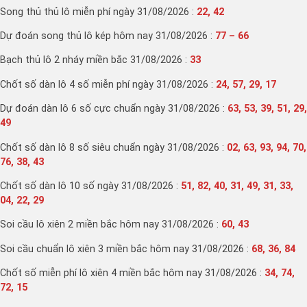
Song thủ thủ lô miễn phí ngày 31/08/2026 :
22, 42
Dự đoán song thủ lô kép hôm nay 31/08/2026 :
77 – 66
Bạch thủ lô 2 nháy miền bắc 31/08/2026 :
33
Chốt số dàn lô 4 số miễn phí ngày 31/08/2026 :
24, 57, 29, 17
Dự đoán dàn lô 6 số cực chuẩn ngày 31/08/2026 :
63, 53, 39, 51, 29,
49
Chốt số dàn lô 8 số siêu chuẩn ngày 31/08/2026 :
02, 63, 93, 94, 70,
76, 38, 43
Chốt số dàn lô 10 số ngày 31/08/2026 :
51, 82, 40, 31, 49, 31, 33,
04, 22, 29
Soi cầu lô xiên 2 miền bắc hôm nay 31/08/2026 :
60, 43
Soi cầu chuẩn lô xiên 3 miền bắc hôm nay 31/08/2026 :
68, 36, 84
Chốt số miễn phí lô xiên 4 miền bắc hôm nay 31/08/2026 :
34, 74,
72, 15