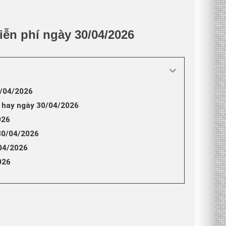
iễn phí ngày 30/04/2026
0/04/2026
c hay ngày 30/04/2026
026
 30/04/2026
/04/2026
026