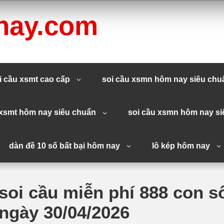
nay.com
i cầu xsmt cao cấp
soi cầu xsmn hôm nay siêu chu
 xsmt hôm nay siêu chuẩn
soi cầu xsmn hôm nay s
dàn đề 10 số bất bại hôm nay
lô kép hôm nay
soi cầu miễn phí 888 con số
ngày 30/04/2026