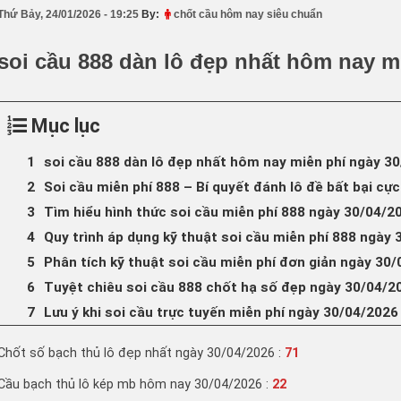
Thứ Bảy, 24/01/2026 - 19:25
By:
chốt cầu hôm nay siêu chuẩn
soi cầu 888 dàn lô đẹp nhất hôm nay m
Mục lục
soi cầu 888 dàn lô đẹp nhất hôm nay miễn phí ngày 3
Soi cầu miễn phí 888 – Bí quyết đánh lô đề bất bại cự
Tìm hiểu hình thức soi cầu miễn phí 888 ngày 30/04/2
Quy trình áp dụng kỹ thuật soi cầu miễn phí 888 ngày
Phân tích kỹ thuật soi cầu miễn phí đơn giản ngày 30
Tuyệt chiêu soi cầu 888 chốt hạ số đẹp ngày 30/04/2
Lưu ý khi soi cầu trực tuyến miễn phí ngày 30/04/2026
Chốt số bạch thủ lô đẹp nhất ngày 30/04/2026 :
71
Cầu bạch thủ lô kép mb hôm nay 30/04/2026 :
22