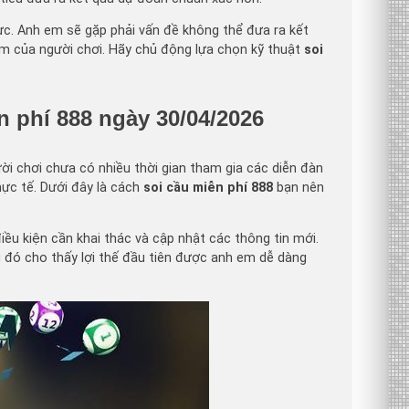
hực. Anh em sẽ gặp phải vấn đề không thể đưa ra kết
iệm của người chơi. Hãy chủ động lựa chọn kỹ thuật
soi
n phí 888 ngày 30/04/2026
ời chơi chưa có nhiều thời gian tham gia các diễn đàn
ực tế. Dưới đây là cách
soi cầu miễn phí 888
bạn nên
ều kiện cần khai thác và cập nhật các thông tin mới.
u đó cho thấy lợi thế đầu tiên được anh em dễ dàng