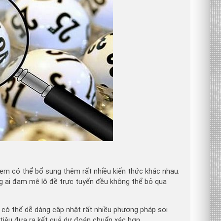
 em có thể bổ sung thêm rất nhiều kiến thức khác nhau.
 ai đam mê lô đề trực tuyến đều không thể bỏ qua
 có thể dễ dàng cập nhật rất nhiều phương pháp soi
 tiêu đưa ra kết quả dự đoán chuẩn xác hơn.