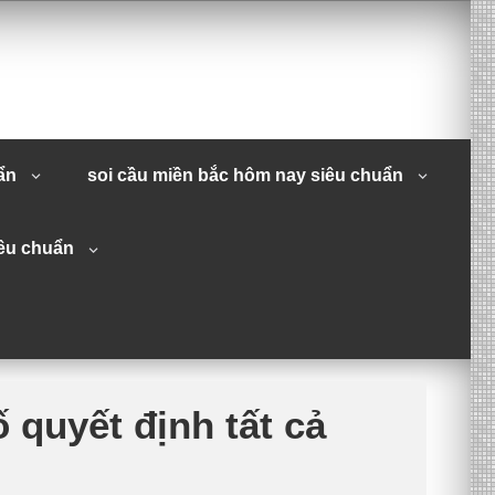
ẩn
soi cầu miền bắc hôm nay siêu chuẩn
iêu chuẩn
 quyết định tất cả