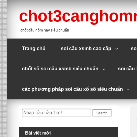
Skip
to
chot3canghom
content
chốt cầu hôm nay siêu chuẩn
Trang chủ
soi cầu xsmb cao cấp
so
chốt số soi cầu xsmb siêu chuẩn
soi cầu
các phương pháp soi cầu xổ số siêu chuẩn
Search
Bài viết mới