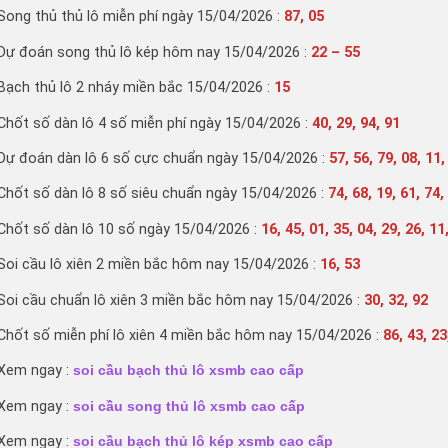
Song thủ thủ lô miễn phí ngày 15/04/2026 :
87, 05
Dự đoán song thủ lô kép hôm nay 15/04/2026 :
22 – 55
Bạch thủ lô 2 nháy miền bắc 15/04/2026 :
15
Chốt số dàn lô 4 số miễn phí ngày 15/04/2026 :
40, 29, 94, 91
Dự đoán dàn lô 6 số cực chuẩn ngày 15/04/2026 :
57, 56, 79, 08, 11,
Chốt số dàn lô 8 số siêu chuẩn ngày 15/04/2026 :
74, 68, 19, 61, 74,
Chốt số dàn lô 10 số ngày 15/04/2026 :
16, 45, 01, 35, 04, 29, 26, 11
Soi cầu lô xiên 2 miền bắc hôm nay 15/04/2026 :
16, 53
Soi cầu chuẩn lô xiên 3 miền bắc hôm nay 15/04/2026 :
30, 32, 92
Chốt số miễn phí lô xiên 4 miền bắc hôm nay 15/04/2026 :
86, 43, 23
Xem ngay :
soi cầu bạch thủ lô xsmb cao cấp
Xem ngay :
soi cầu song thủ lô xsmb cao cấp
Xem ngay :
soi cầu bạch thủ lô kép xsmb cao cấp