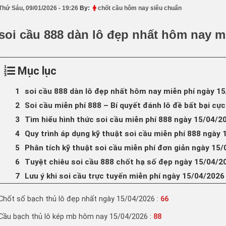
Thứ Sáu, 09/01/2026 - 19:26
By:
chốt cầu hôm nay siêu chuẩn
soi cầu 888 dàn lô đẹp nhất hôm nay m
Mục lục
soi cầu 888 dàn lô đẹp nhất hôm nay miễn phí ngày 1
Soi cầu miễn phí 888 – Bí quyết đánh lô đề bất bại cự
Tìm hiểu hình thức soi cầu miễn phí 888 ngày 15/04/2
Quy trình áp dụng kỹ thuật soi cầu miễn phí 888 ngày
Phân tích kỹ thuật soi cầu miễn phí đơn giản ngày 15
Tuyệt chiêu soi cầu 888 chốt hạ số đẹp ngày 15/04/2
Lưu ý khi soi cầu trực tuyến miễn phí ngày 15/04/2026
Chốt số bạch thủ lô đẹp nhất ngày 15/04/2026 :
66
Cầu bạch thủ lô kép mb hôm nay 15/04/2026 :
88