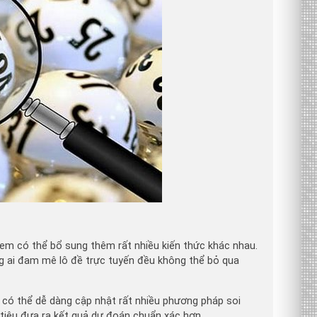
 em có thể bổ sung thêm rất nhiều kiến thức khác nhau.
 ai đam mê lô đề trực tuyến đều không thể bỏ qua
 có thể dễ dàng cập nhật rất nhiều phương pháp soi
 tiêu đưa ra kết quả dự đoán chuẩn xác hơn.