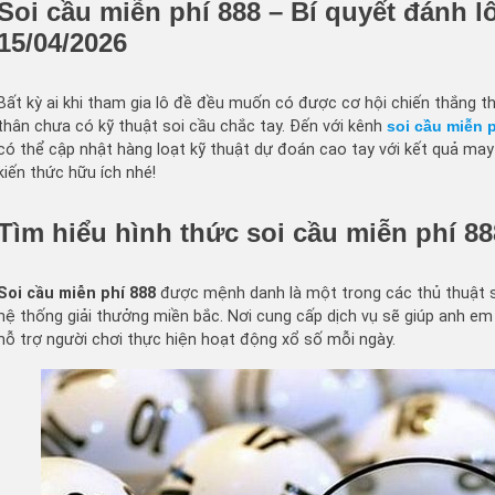
Soi cầu miễn phí 888 – Bí quyết đánh l
15/04/2026
Bất kỳ ai khi tham gia lô đề đều muốn có được cơ hội chiến thắng t
thân chưa có kỹ thuật soi cầu chắc tay. Đến với kênh
soi cầu miễn 
có thể cập nhật hàng loạt kỹ thuật dự đoán cao tay với kết quả ma
kiến thức hữu ích nhé!
Tìm hiểu hình thức soi cầu miễn phí 88
Soi cầu miễn phí 888
được mệnh danh là một trong các thủ thuật so
hệ thống giải thưởng miền bắc. Nơi cung cấp dịch vụ sẽ giúp anh em
hỗ trợ người chơi thực hiện hoạt động xổ số mỗi ngày.