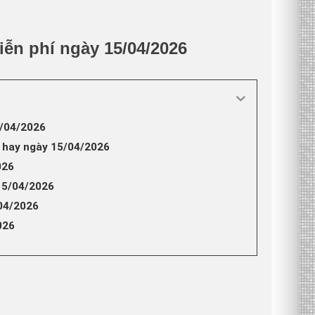
iễn phí ngày 15/04/2026
5/04/2026
c hay ngày 15/04/2026
026
 15/04/2026
/04/2026
026