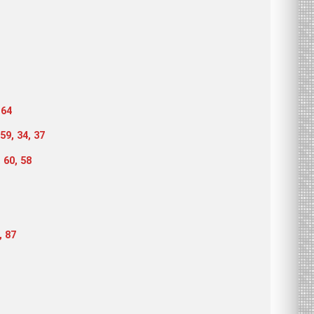
 64
 59, 34, 37
, 60, 58
, 87