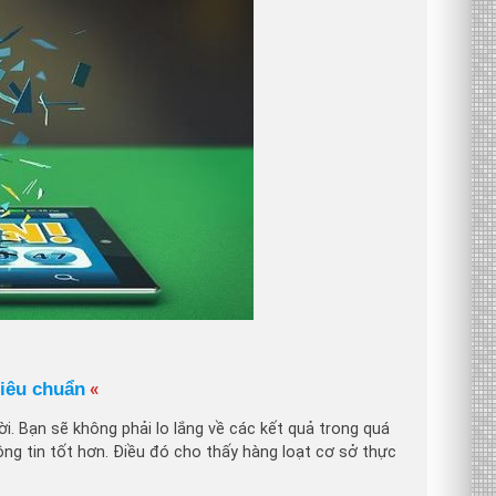
«
siêu chuẩn
i. Bạn sẽ không phải lo lắng về các kết quả trong quá
ông tin tốt hơn. Điều đó cho thấy hàng loạt cơ sở thực