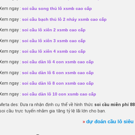
Xem ngay :
soi cầu song thủ lô xsmb cao cấp
Xem ngay :
soi cầu bạch thủ lô 2 nháy xsmb cao cấp
Xem ngay :
soi cầu lô xiên 2 xsmb cao cấp
Xem ngay :
soi cầu lô xiên 3 xsmb cao cấp
Xem ngay :
soi cầu lô xiên 4 xsmb cao cấp
Xem ngay :
soi cầu dàn lô 4 con xsmb cao cấp
Xem ngay :
soi cầu dàn lô 6 con xsmb cao cấp
Xem ngay :
soi cầu dàn lô 8 con xsmb cao cấp
Xem ngay :
soi cầu dàn lô 10 con xsmb cao cấp
Meta des: Đưa ra nhận định cụ thể về hình thức
soi cầu miễn phí 88
soi cầu trực tuyến nhằm gia tăng tỷ lệ lãi lớn cho bạn.
»
dự đoán cầu lô siê