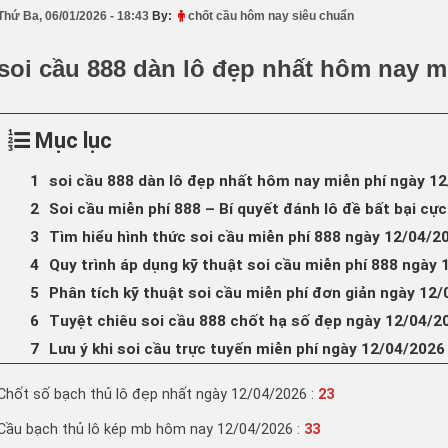
Thứ Ba, 06/01/2026 - 18:43
By:
chốt cầu hôm nay siêu chuẩn
soi cầu 888 dàn lô đẹp nhất hôm nay m
Mục lục
soi cầu 888 dàn lô đẹp nhất hôm nay miễn phí ngày 1
Soi cầu miễn phí 888 – Bí quyết đánh lô đề bất bại cự
Tìm hiểu hình thức soi cầu miễn phí 888 ngày 12/04/2
Quy trình áp dụng kỹ thuật soi cầu miễn phí 888 ngày
Phân tích kỹ thuật soi cầu miễn phí đơn giản ngày 12
Tuyệt chiêu soi cầu 888 chốt hạ số đẹp ngày 12/04/2
Lưu ý khi soi cầu trực tuyến miễn phí ngày 12/04/2026
Chốt số bạch thủ lô đẹp nhất ngày 12/04/2026 :
23
Cầu bạch thủ lô kép mb hôm nay 12/04/2026 :
33