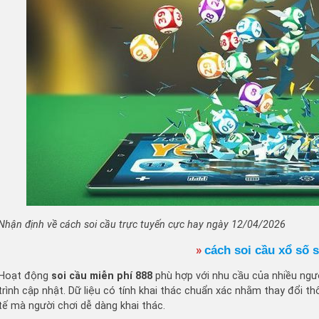
Nhận định về cách soi cầu trực tuyến cực hay ngày 12/04/2026
»
cách soi cầu xổ số 
Hoạt động
soi cầu miễn phí 888
phù hợp với nhu cầu của nhiều ngườ
trình cập nhật. Dữ liệu có tính khai thác chuẩn xác nhằm thay đổi th
tế mà người chơi dễ dàng khai thác.