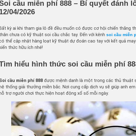
Soi cầu miễn phí 888 – Bí quyết đánh l
12/04/2026
Bất kỳ ai khi tham gia lô đề đều muốn có được cơ hội chiến thắng t
thân chưa có kỹ thuật soi cầu chắc tay. Đến với kênh
soi cầu miễn 
có thể cập nhật hàng loạt kỹ thuật dự đoán cao tay với kết quả ma
kiến thức hữu ích nhé!
Tìm hiểu hình thức soi cầu miễn phí 88
Soi cầu miễn phí 888
được mệnh danh là một trong các thủ thuật so
hệ thống giải thưởng miền bắc. Nơi cung cấp dịch vụ sẽ giúp anh em
hỗ trợ người chơi thực hiện hoạt động xổ số mỗi ngày.