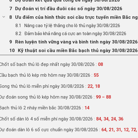
Dự đoán vị trí đầu đuôi các số ngày 30/08/2026
Ưu điểm của hình thức soi cầu trực tuyến miền Bắc n
Nâng cao tỷ lệ thắng cho lô thủ ngày 30/08/2026
Đảm bảo khả năng cá cực an toàn ngày 30/08/2026
Rèn luyện tính vững vàng và bình tinh ngày 30/08/2026
Kỹ thuật soi cầu miền Bắc bạch thủ ngày 30/08/2026
Chốt số bạch thủ lô đẹp nhất ngày 30/08/2026 :
08
Cầu bạch thủ lô kép mb hôm nay 30/08/2026 :
55
Song thủ thủ lô miễn phí ngày 30/08/2026 :
22, 18
Dự đoán song thủ lô kép hôm nay 30/08/2026 :
99 – 88
Bạch thủ lô 2 nháy miền bắc 30/08/2026 :
14
Chốt số dàn lô 4 số miễn phí ngày 30/08/2026 :
84, 34, 24, 36
Dự đoán dàn lô 6 số cực chuẩn ngày 30/08/2026 :
64, 21, 31, 12, 72,