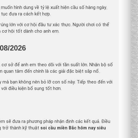
 muốn hình dung về tỷ lệ xuất hiện cầu số hàng ngày.
 tục đưa ra cách kết hợp.
rúng lớn với cơ hội đầu tư xác thực. Người chơi có thể
là cơ hội tốt dành cho anh em.
/08/2026
à cơ sở để anh em theo dõi với tần suất lớn. Nhận bộ số
ần quan tâm đến chính là các giải đặc biệt sắp nổ.
ậy mà bạn không nên bỏ lỡ con số này. Tiếp theo đến với
ị với điều kiện bổ sung tốt hơn.
em sẽ đưa ra phương pháp nhận định các kết quả. Điều
g trở thành kỹ thuật
soi cầu miền Bắc hôm nay siêu