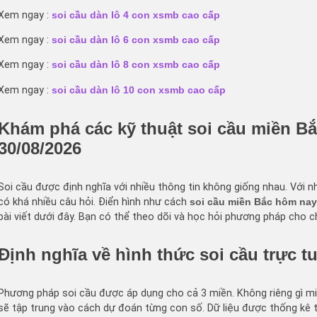
Xem ngay :
soi cầu dàn lô 4 con xsmb cao cấp
Xem ngay :
soi cầu dàn lô 6 con xsmb cao cấp
Xem ngay :
soi cầu dàn lô 8 con xsmb cao cấp
Xem ngay :
soi cầu dàn lô 10 con xsmb cao cấp
Khám phá các kỹ thuật soi cầu miền B
30/08/2026
Soi cầu được định nghĩa với nhiều thông tin không giống nhau. Với n
có khá nhiều câu hỏi. Điển hình như cách
soi cầu miền Bắc hôm nay
bài viết dưới đây. Bạn có thể theo dõi và học hỏi phương pháp cho c
Định nghĩa về hình thức soi cầu trực t
Phương pháp soi cầu được áp dụng cho cả 3 miền. Không riêng gì mi
sẽ tập trung vào cách dự đoán từng con số. Dữ liệu được thống kê t