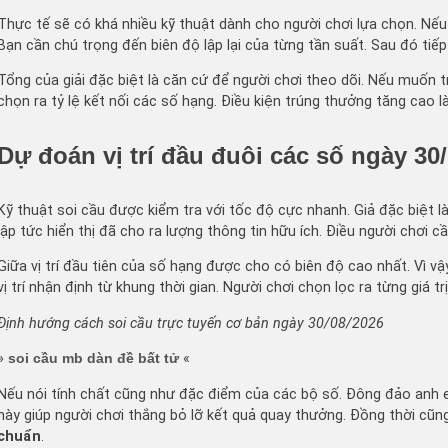
Thực tế sẽ có khá nhiều kỹ thuật dành cho người chơi lựa chọn. Nếu
Bạn cần chú trọng đến biên độ lập lại của từng tần suất. Sau đó tiếp
Tổng của giải đặc biệt là căn cứ để người chơi theo dõi. Nếu muốn t
chọn ra tỷ lệ kết nối các số hạng. Điều kiện trúng thưởng tăng cao 
Dự đoán vị trí đầu đuôi các số ngày 30
Kỹ thuật soi cầu được kiểm tra với tốc độ cực nhanh. Giả đặc biệt l
lập tức hiển thị đã cho ra lượng thông tin hữu ích. Điều người chơi c
Giữa vị trí đầu tiên của số hạng được cho có biên độ cao nhất. Vì v
vị trí nhận định từ khung thời gian. Người chơi chọn lọc ra từng giá tr
Định hướng cách soi cầu trực tuyến cơ bản ngày 30/08/2026
»
soi cầu mb dàn đề bất tử
«
Nếu nói tính chất cũng như đặc điểm của các bộ số. Đông đảo anh 
này giúp người chơi thắng bỏ lỡ kết quả quay thưởng. Đồng thời cũn
chuẩn
.