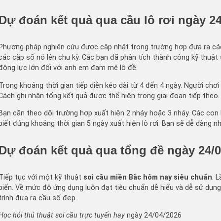
Dự đoán kết quả qua cầu lô rơi ngày 24
Phương pháp nghiên cứu được cập nhật trong trường hợp đưa ra các
các cặp số nó lên chu kỳ. Các bạn đã phân tích thành công kỹ thuật
động lực lớn đối với anh em đam mê lô đề.
Trong khoảng thời gian tiếp diễn kéo dài từ 4 đến 4 ngày. Người chơi
Cách ghi nhận tổng kết quả được thể hiện trong giai đoạn tiếp theo. 
Bạn cần theo dõi trường hợp xuất hiện 2 nháy hoặc 3 nháy. Các con lô
biết đúng khoảng thời gian 5 ngày xuất hiện lô rơi. Bạn sẽ dễ dàng nh
Dự đoán kết quả qua tổng đề ngày 24/0
Tiếp tục với một kỹ thuật
soi cầu miền Bắc hôm nay siêu chuẩn
. 
biến. Về mức độ ứng dụng luôn đạt tiêu chuẩn dễ hiểu và dễ sử dụng
trình đưa ra cầu số đẹp.
Học hỏi thủ thuật soi cầu trực tuyến hay
ngày 24/04/2026