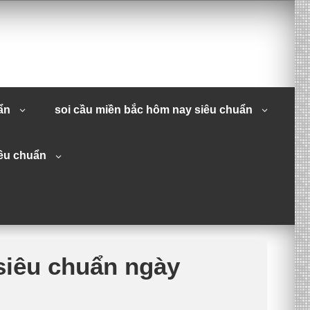
ẩn
soi cầu miền bắc hôm nay siêu chuẩn
iêu chuẩn
siêu chuẩn ngày