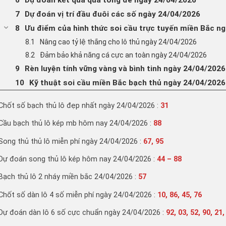
Dự đoán vị trí đầu đuôi các số ngày 24/04/2026
Ưu điểm của hình thức soi cầu trực tuyến miền Bắc n
Nâng cao tỷ lệ thắng cho lô thủ ngày 24/04/2026
Đảm bảo khả năng cá cực an toàn ngày 24/04/2026
Rèn luyện tính vững vàng và bình tinh ngày 24/04/2026
Kỹ thuật soi cầu miền Bắc bạch thủ ngày 24/04/2026
Chốt số bạch thủ lô đẹp nhất ngày 24/04/2026 :
31
Cầu bạch thủ lô kép mb hôm nay 24/04/2026 :
88
Song thủ thủ lô miễn phí ngày 24/04/2026 :
67, 95
Dự đoán song thủ lô kép hôm nay 24/04/2026 :
44 – 88
Bạch thủ lô 2 nháy miền bắc 24/04/2026 :
57
Chốt số dàn lô 4 số miễn phí ngày 24/04/2026 :
10, 86, 45, 76
Dự đoán dàn lô 6 số cực chuẩn ngày 24/04/2026 :
92, 03, 52, 90, 21,