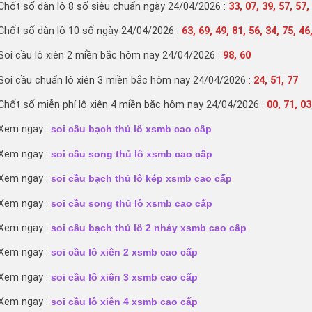
Chốt số dàn lô 8 số siêu chuẩn ngày 24/04/2026 :
33, 07, 39, 57, 57,
Chốt số dàn lô 10 số ngày 24/04/2026 :
63, 69, 49, 81, 56, 34, 75, 46
Soi cầu lô xiên 2 miền bắc hôm nay 24/04/2026 :
98, 60
Soi cầu chuẩn lô xiên 3 miền bắc hôm nay 24/04/2026 :
24, 51, 77
Chốt số miễn phí lô xiên 4 miền bắc hôm nay 24/04/2026 :
00, 71, 03
Xem ngay :
soi cầu bạch thủ lô xsmb cao cấp
Xem ngay :
soi cầu song thủ lô xsmb cao cấp
Xem ngay :
soi cầu bạch thủ lô kép xsmb cao cấp
Xem ngay :
soi cầu song thủ lô xsmb cao cấp
Xem ngay :
soi cầu bạch thủ lô 2 nháy xsmb cao cấp
Xem ngay :
soi cầu lô xiên 2 xsmb cao cấp
Xem ngay :
soi cầu lô xiên 3 xsmb cao cấp
Xem ngay :
soi cầu lô xiên 4 xsmb cao cấp