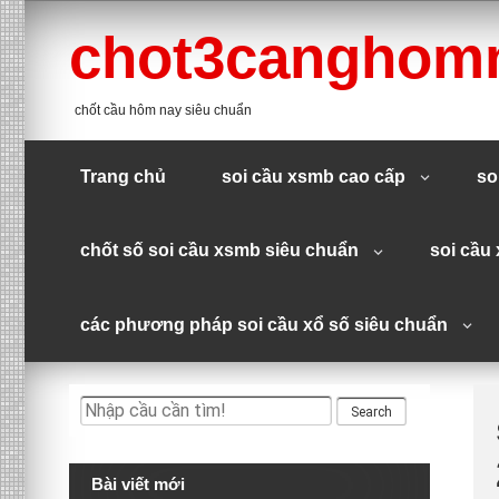
Skip
to
chot3canghom
content
chốt cầu hôm nay siêu chuẩn
Trang chủ
soi cầu xsmb cao cấp
so
chốt số soi cầu xsmb siêu chuẩn
soi cầu
các phương pháp soi cầu xổ số siêu chuẩn
Search
Bài viết mới