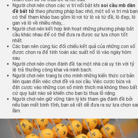
Người chơi nên chọn các vị trí nổi bật khi
soi cầu mb dàn
đề bất tử
theo phương pháp bạc nhớ, một số vị trí mà bạn
có thể tham khảo bao gồm lô rơi từ lô và từ đề, lô đẹp, lô
gan và lô về nhiều nháy,…
Người chơi nên kết hợp linh hoạt những phương pháp bắt
cầu khác nhau để có thể đưa ra được sự lựa chọn tốt
nhất.
Các bạn nên cùng lúc đối chiếu kết quả của những con số
được chọn ra để tính toán xác suất nổ lô vào ngày hôm
sau.
Người chơi nên chọn đánh đề tại một nhà cái uy tín với tỷ
lệ trả thưởng công khai và minh bạch.
Người chơi nên trang bị cho mình những kiến thức cơ bản
liên quan đến việc chơi đề và soi cầu. Việc cược bừa và
đặt cược vào những con số mình thích mà không theo bất
cứ quy luật nào sẽ khiến cho bạn bị thua lỗ nặng.
Người chơi nên giữ vững tâm lý khi tham gia đánh đề bởi
nếu bạn mất bình tĩnh, bạn sẽ rất dễ đưa ra sự lựa chọn sai
lầm.