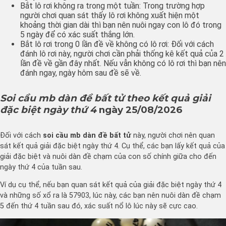
Bắt lô rơi không ra trong một tuần: Trong trường hợp
người chơi quan sát thấy lô rơi không xuất hiện một
khoảng thời gian dài thì bạn nên nuôi ngay con lô đó trong
5 ngày để có xác suất thắng lớn.
Bắt lô rơi trong 0 lần đề về không có lô rơi: Đối với cách
đánh lô rơi này, người chơi cần phải thống kê kết quả của 2
lần đề về gần đây nhất. Nếu vẫn không có lô rơi thì bạn nên
đánh ngay, ngày hôm sau đề sẽ về.
Soi cầu mb dàn đề bất tử theo kết quả giải
đặc biệt ngày thứ 4
ngày 25/08/2026
Đối với cách
soi cầu mb dàn đề bất tử
này, người chơi nên quan
sát kết quả giải đặc biệt ngày thứ 4. Cụ thể, các bạn lấy kết quả của
giải đặc biệt và nuôi dàn đề chạm của con số chính giữa cho đến
ngày thứ 4 của tuần sau.
Ví dụ cụ thể, nếu bạn quan sát kết quả của giải đặc biệt ngày thứ 4
và những số xổ ra là 57903, lúc này, các bạn nên nuôi dàn đề chạm
5 đến thứ 4 tuần sau đó, xác suất nổ lô lúc này sẽ cực cao.