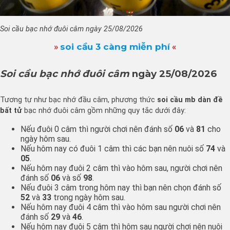
Soi cầu bạc nhớ đuôi câm ngày 25/08/2026
»
soi cầu 3 càng miễn phí
«
Soi cầu bạc nhớ đuôi câm
ngày 25/08/2026
Tương tự như bạc nhớ đầu câm, phương thức
soi cầu mb dàn đề
bất tử
bạc nhớ đuôi câm gồm những quy tắc dưới đây:
Nếu đuôi 0 câm thì người chơi nên đánh số
06
và
81
cho
ngày hôm sau.
Nếu hôm nay có đuôi 1 câm thì các bạn nên nuôi số
74
và
05
.
Nếu hôm nay đuôi 2 câm thì vào hôm sau, người chơi nên
đánh số
06
và số
98
.
Nếu đuôi 3 câm trong hôm nay thì bạn nên chọn đánh số
52
và
33
trong ngày hôm sau.
Nếu hôm nay đuôi 4 câm thì vào hôm sau người chơi nên
đánh số
29
và
46
.
Nếu hôm nay đuôi 5 câm thì hôm sau người chơi nên nuôi