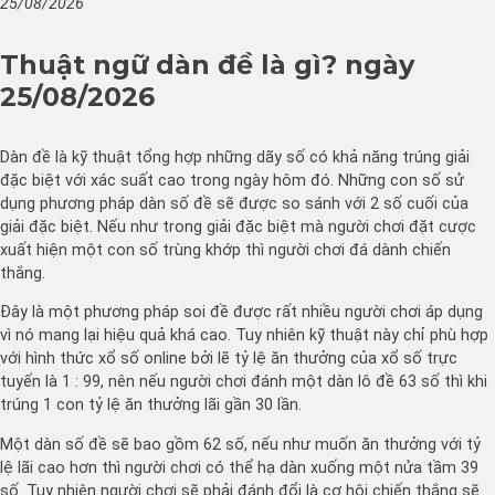
25/08/2026
Thuật ngữ dàn đề là gì? ngày
25/08/2026
Dàn đề là kỹ thuật tổng hợp những dãy số có khả năng trúng giải
đặc biệt với xác suất cao trong ngày hôm đó. Những con số sử
dụng phương pháp dàn số đề sẽ được so sánh với 2 số cuối của
giải đặc biệt. Nếu như trong giải đặc biệt mà người chơi đặt cược
xuất hiện một con số trùng khớp thì người chơi đá dành chiến
thắng.
Đây là một phương pháp soi đề được rất nhiều người chơi áp dụng
vì nó mang lại hiệu quả khá cao. Tuy nhiên kỹ thuật này chỉ phù hợp
với hình thức xổ số online bởi lẽ tỷ lệ ăn thưởng của xổ số trực
tuyến là 1 : 99, nên nếu người chơi đánh một dàn lô đề 63 số thì khi
trúng 1 con tỷ lệ ăn thưởng lãi gần 30 lần.
Một dàn số đề sẽ bao gồm 62 số, nếu như muốn ăn thưởng với tỷ
lệ lãi cao hơn thì người chơi có thể hạ dàn xuống một nửa tầm 39
số. Tuy nhiên người chơi sẽ phải đánh đổi là cơ hội chiến thắng sẽ