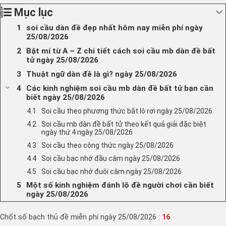
Mục lục
soi cầu dàn đề đẹp nhất hôm nay miễn phí ngày
25/08/2026
Bật mí từ A – Z chi tiết cách soi cầu mb dàn đề bất
tử ngày 25/08/2026
Thuật ngữ dàn đề là gì? ngày 25/08/2026
Các kinh nghiệm soi cầu mb dàn đề bất tử bạn cần
biết ngày 25/08/2026
Soi cầu theo phương thức bắt lô rơi ngày 25/08/2026
Soi cầu mb dàn đề bất tử theo kết quả giải đặc biệt
ngày thứ 4 ngày 25/08/2026
Soi cầu theo công thức ngày 25/08/2026
Soi cầu bạc nhớ đầu câm ngày 25/08/2026
Soi cầu bạc nhớ đuôi câm ngày 25/08/2026
Một số kinh nghiệm đánh lô đề người chơi cần biết
ngày 25/08/2026
Chốt số bạch thủ đề miễn phí ngày 25/08/2026 :
16