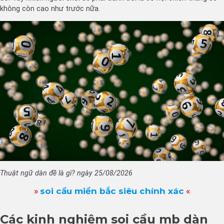
không còn cao như trước nữa.
Thuật ngữ dàn đề là gì? ngày 25/08/2026
»
soi cầu miền bắc siêu chính xác
«
Các kinh nghiệm soi cầu mb dàn