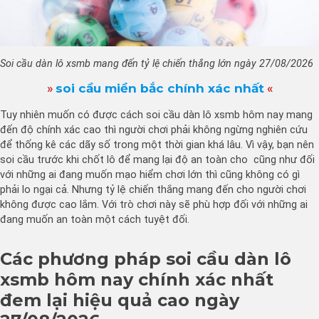
Soi cầu dàn lô xsmb mang đến tỷ lệ chiến thắng lớn ngày 27/08/2026
»
soi cầu miền bắc chính xác nhất
«
Tuy nhiên muốn có được cách soi cầu dàn lô xsmb hôm nay mang
đến độ chính xác cao thì người chơi phải không ngừng nghiên cứu
để thống kê các dãy số trong một thời gian khá lâu. Vì vậy, bạn nên
soi cầu trước khi chốt lô để mang lại độ an toàn cho cũng như đối
với những ai đang muốn mạo hiểm chơi lớn thì cũng không có gì
phải lo ngại cả. Nhưng tỷ lệ chiến thắng mang đến cho người chơi
không được cao lắm. Với trò chơi này sẽ phù hợp đối với những ai
đang muốn an toàn một cách tuyệt đối.
Các phương pháp soi cầu dàn lô
xsmb hôm nay chính xác nhất
đem lại hiệu quả cao ngày