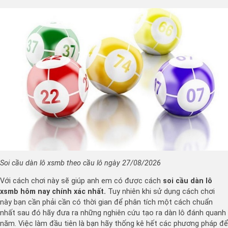
Soi cầu dàn lô xsmb theo cầu lô ngày 27/08/2026
Với cách chơi này sẽ giúp anh em có được cách
soi cầu dàn lô
xsmb hôm nay chính xác nhất.
Tuy nhiên khi sử dụng cách chơi
này bạn cần phải cần có thời gian để phân tích một cách chuẩn
nhất sau đó hãy đưa ra những nghiên cứu tạo ra dàn lô đánh quanh
năm. Việc làm đầu tiên là bạn hãy thống kê hết các phương pháp để