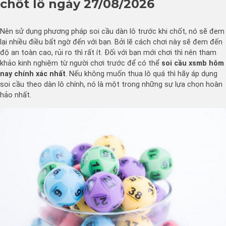
chốt lô ngày 27/08/2026
Nên sử dụng phương pháp soi cầu dàn lô trước khi chốt, nó sẽ đem
lại nhiều điều bất ngờ đến với bạn. Bởi lẽ cách chơi này sẽ đem đến
độ an toàn cao, rủi ro thì rất ít. Đối với bạn mới chơi thì nên tham
khảo kinh nghiệm từ người chơi trước để có thể
soi cầu xsmb hôm
nay chính xác nhất
. Nếu không muốn thua lô quá thì hãy áp dụng
soi cầu theo dàn lô chính, nó là một trong những sự lựa chọn hoàn
hảo nhất.