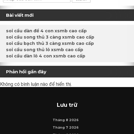
Bài viết mới
soi cầu dàn đề 4 con xsmb cao cấp
soi cầu song thủ 3 càng xsmb cao cấp
soi cầu bạch thủ 3 càng xsmb cao cấp
soi cầu song thủ lô xsmb cao cấp
soi cầu dàn lô 4 con xsmb cao cấp
Phản hồi gần đây
Không có bình luận nào để hiển thị.
Lưu trữ
Tháng 8 2026
Tháng 7 2026