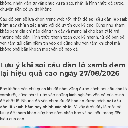
không, nhân viên tư vấn phục vụ ra sao, nhất là hình thức cá cược,
chuyển tiền có uy tín không.
Sau đó bạn sẽ lựa chọn trang web tốt nhất để
soi cầu dàn lô xsmb
hôm nay chính xác nhất
, với độ uy tín cực kỳ cao. Cũng như tham
khảo xem địa chỉ nào đáng tin cậy và mang lại cho bạn tỷ lệ trả
thưởng hấp dẫn. Hình thức thanh toán cực kỳ nhanh, từ đó bạn sẽ
yên tâm gửi gắm niềm tin vào đó cũng như yên tâm khi chơi mà
không phải băn khoăn một vấn đề nào cả.
Lưu ý khi soi cầu dàn lô xsmb đem
lại hiệu quả cao ngày 27/08/2026
Bạn không nên chủ quan khi đã nắm vững được cách soi cầu dàn lô
xsmb rồi, cũng như tự tin vào những kinh nghiệm vốn có của mình
để chốt lô. Nhưng đó vẫn chưa đủ để bạn có được cách
soi cầu
dàn lô xsmb hôm nay chính xác nhất.
Vì vậy dưới đây là một số
lưu ý để tham khảo giúp bạn nắm chắc hơn về soi cầu mang đến
hiệu quả cao.