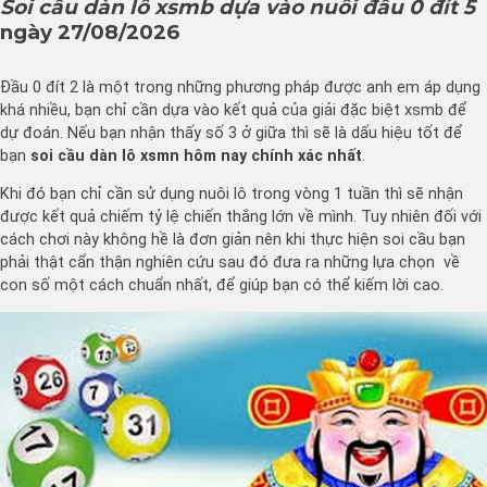
Soi cầu dàn lô xsmb dựa vào nuôi đầu 0 đít 5
ngày 27/08/2026
Đầu 0 đít 2 là một trong những phương pháp được anh em áp dụng
khá nhiều, bạn chỉ cần dựa vào kết quả của giải đặc biệt xsmb để
dự đoán. Nếu bạn nhận thấy số 3 ở giữa thì sẽ là dấu hiệu tốt để
bạn
soi cầu dàn lô xsmn hôm nay chính xác nhất
.
Khi đó bạn chỉ cần sử dụng nuôi lô trong vòng 1 tuần thì sẽ nhận
được kết quả chiếm tỷ lệ chiến thắng lớn về mình. Tuy nhiên đối với
cách chơi này không hề là đơn giản nên khi thực hiện soi cầu bạn
phải thật cẩn thận nghiên cứu sau đó đưa ra những lựa chọn về
con số một cách chuẩn nhất, để giúp bạn có thể kiếm lời cao.