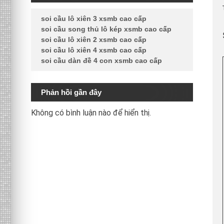
soi cầu lô xiên 3 xsmb cao cấp
soi cầu song thủ lô kép xsmb cao cấp
soi cầu lô xiên 2 xsmb cao cấp
soi cầu lô xiên 4 xsmb cao cấp
soi cầu dàn đề 4 con xsmb cao cấp
Phản hồi gần đây
Không có bình luận nào để hiển thị.