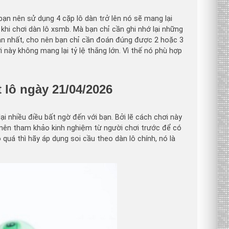
 bạn nên sử dụng 4 cặp lô dàn trở lên nó sẽ mang lại
khi chơi dàn lô xsmb. Mà bạn chỉ cần ghi nhớ lại những
oàn nhất, cho nên bạn chỉ cần đoán đúng được 2 hoặc 3
i này không mang lại tỷ lệ thắng lớn. Vì thế nó phù hợp
 lô ngày 21/04/2026
i nhiều điều bất ngờ đến với bạn. Bởi lẽ cách chơi này
hì nên tham khảo kinh nghiệm từ người chơi trước để có
quá thì hãy áp dụng soi cầu theo dàn lô chính, nó là