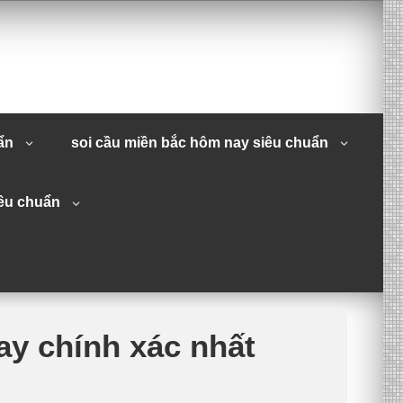
ẩn
soi cầu miền bắc hôm nay siêu chuẩn
iêu chuẩn
ay chính xác nhất