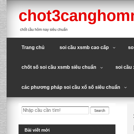
Skip
to
chot3canghom
content
chốt cầu hôm nay siêu chuẩn
Trang chủ
soi cầu xsmb cao cấp
so
chốt số soi cầu xsmb siêu chuẩn
soi cầu
các phương pháp soi cầu xổ số siêu chuẩn
Search
Bài viết mới