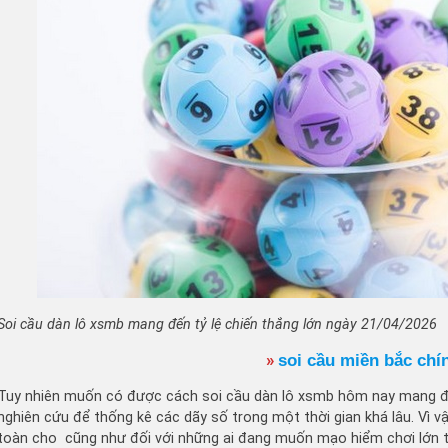
Soi cầu dàn lô xsmb mang đến tỷ lệ chiến thắng lớn ngày 21/04/2026
»
soi cầu miền bắc chí
Tuy nhiên muốn có được cách soi cầu dàn lô xsmb hôm nay mang đế
nghiên cứu để thống kê các dãy số trong một thời gian khá lâu. Vì vậ
toàn cho cũng như đối với những ai đang muốn mạo hiểm chơi lớn thì