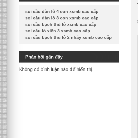
soi cầu dàn lô 4 con xsmb cao cấp
soi cầu dàn lô 8 con xsmb cao cấp
soi cầu bạch thủ lô xsmb cao cấp
soi cầu lô xiên 3 xsmb cao cấp
soi cầu bạch thủ lô 2 nháy xsmb cao cấp
Phản hồi gần đây
Không có bình luận nào để hiển thị.