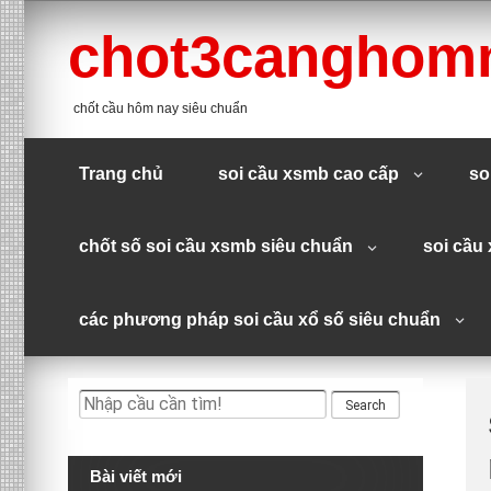
Skip
to
chot3canghom
content
chốt cầu hôm nay siêu chuẩn
Trang chủ
soi cầu xsmb cao cấp
so
chốt số soi cầu xsmb siêu chuẩn
soi cầu
các phương pháp soi cầu xổ số siêu chuẩn
Search
Bài viết mới