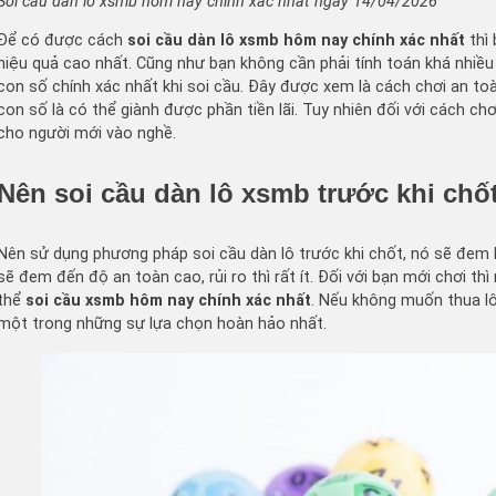
Soi cầu dàn lô xsmb hôm nay chính xác nhất ngày 14/04/2026
Để có được cách
soi cầu dàn lô xsmb hôm nay chính xác nhất
thì
hiệu quả cao nhất. Cũng như bạn không cần phải tính toán khá nhiều 
con số chính xác nhất khi soi cầu. Đây được xem là cách chơi an t
con số là có thể giành được phần tiền lãi. Tuy nhiên đối với cách chơ
cho người mới vào nghề.
Nên soi cầu dàn lô xsmb trước khi chốt
Nên sử dụng phương pháp soi cầu dàn lô trước khi chốt, nó sẽ đem lạ
sẽ đem đến độ an toàn cao, rủi ro thì rất ít. Đối với bạn mới chơi t
thể
soi cầu xsmb hôm nay chính xác nhất
. Nếu không muốn thua lô 
một trong những sự lựa chọn hoàn hảo nhất.