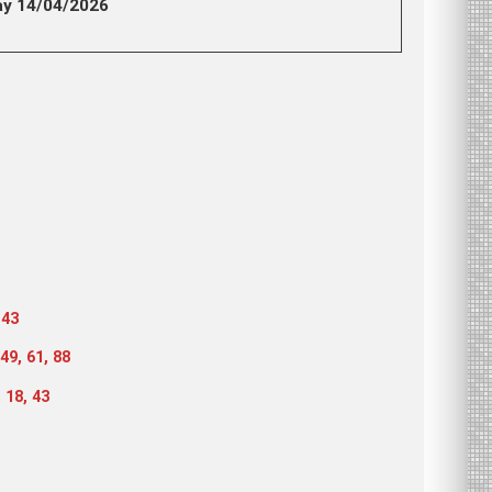
gày 14/04/2026
 43
 49, 61, 88
, 18, 43