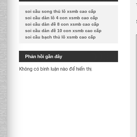
soi cầu song thủ lô xsmb cao cấp
soi cầu dàn lô 4 con xsmb cao cấp
soi cầu dàn đề 8 con xsmb cao cấp
soi cầu dàn đề 10 con xsmb cao cấp
soi cầu bạch thủ lô xsmb cao cấp
Phản hồi gần đây
Không có bình luận nào để hiển thị.