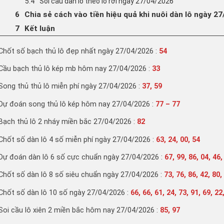
Soi cầu dàn lô theo lô rơi ngày 27/04/2026
Chia sẻ cách vào tiền hiệu quả khi nuôi dàn lô ngày 2
Kết luận
Chốt số bạch thủ lô đẹp nhất ngày 27/04/2026 :
54
Cầu bạch thủ lô kép mb hôm nay 27/04/2026 :
33
Song thủ thủ lô miễn phí ngày 27/04/2026 :
37, 59
Dự đoán song thủ lô kép hôm nay 27/04/2026 :
77 – 77
Bạch thủ lô 2 nháy miền bắc 27/04/2026 :
82
Chốt số dàn lô 4 số miễn phí ngày 27/04/2026 :
63, 24, 00, 54
Dự đoán dàn lô 6 số cực chuẩn ngày 27/04/2026 :
67, 99, 86, 04, 46,
Chốt số dàn lô 8 số siêu chuẩn ngày 27/04/2026 :
73, 76, 86, 42, 80,
Chốt số dàn lô 10 số ngày 27/04/2026 :
66, 66, 61, 24, 73, 91, 69, 22
Soi cầu lô xiên 2 miền bắc hôm nay 27/04/2026 :
85, 97