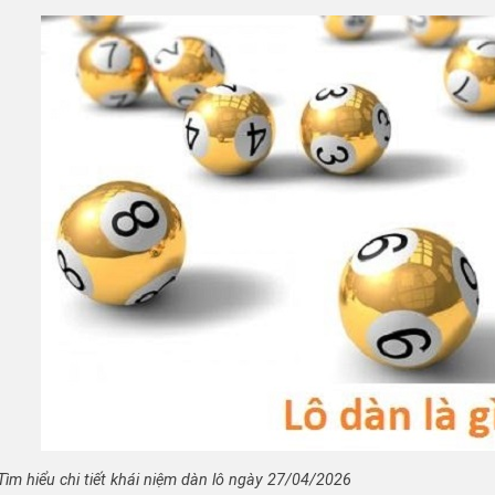
Tìm hiểu chi tiết khái niệm dàn lô ngày 27/04/2026