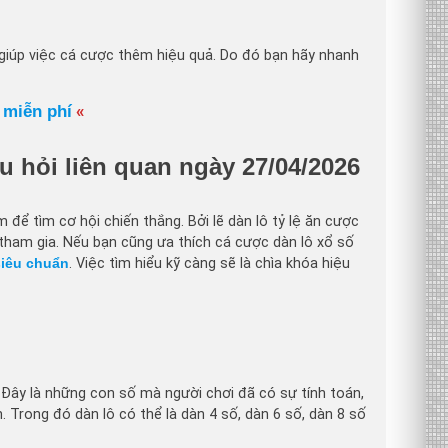
giúp việc cá cược thêm hiệu quả. Do đó bạn hãy nhanh
«
 miễn phí
u hỏi liên quan ngày 27/04/2026
để tìm cơ hội chiến thắng. Bởi lẽ dàn lô tỷ lệ ăn cược
i tham gia. Nếu bạn cũng ưa thích cá cược dàn lô xổ số
siêu chuẩn
. Việc tìm hiểu kỹ càng sẽ là chìa khóa hiệu
. Đây là những con số mà người chơi đã có sự tính toán,
 Trong đó dàn lô có thể là dàn 4 số, dàn 6 số, dàn 8 số