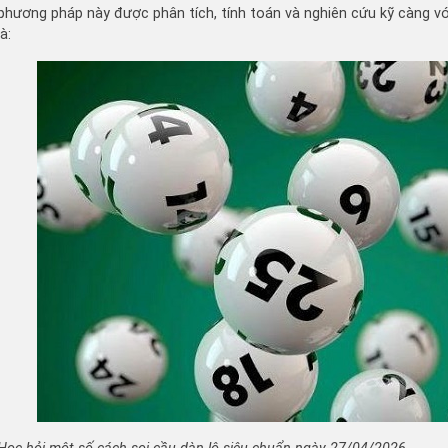
phương pháp này được phân tích, tính toán và nghiên cứu kỹ càng vớ
là: