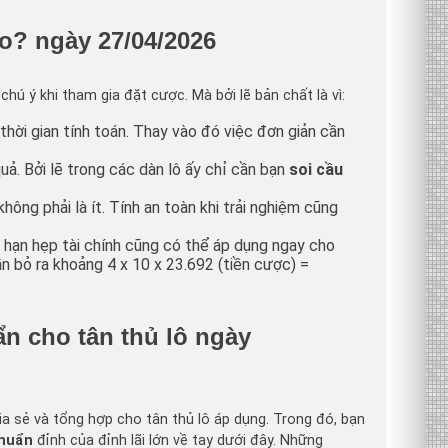
ao? ngày 27/04/2026
ú ý khi tham gia đặt cược. Mà bởi lẽ bản chất là vì:
thời gian tính toán. Thay vào đó việc đơn giản cần
uả. Bởi lẽ trong các dàn lô ấy chỉ cần bạn
soi cầu
ng phải là ít. Tính an toàn khi trải nghiệm cũng
ạn hạn hẹp tài chính cũng có thể áp dụng ngay cho
ần bỏ ra khoảng 4 x 10 x 23.692 (tiền cược) =
ẩn cho tân thủ lô ngày
ia sẻ và tổng hợp cho tân thủ lô áp dụng. Trong đó, bạn
 chuẩn
đỉnh của đỉnh lãi lớn về tay dưới đây. Những