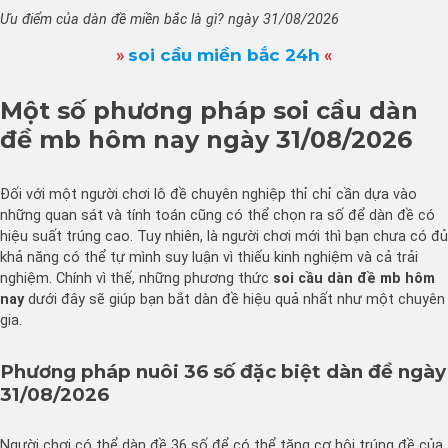
Ưu điểm của dàn đề miền bắc là gì? ngày 31/08/2026
»
soi cầu miền bắc 24h
«
Một số phương pháp soi cầu dàn
đề mb hôm nay ngày 31/08/2026
Đối với một người chơi lô đề chuyên nghiệp thỉ chỉ cần dựa vào
những quan sát và tính toán cũng có thể chọn ra số để dàn đề có
hiệu suất trúng cao. Tuy nhiên, là người chơi mới thì bạn chưa có đủ
khả năng có thể tự mình suy luận vì thiếu kinh nghiệm và cả trải
nghiệm. Chính vì thế, những phương thức
soi cầu dàn đề mb hôm
nay
dưới đây sẽ giúp bạn bắt dàn đề hiệu quả nhất như một chuyên
gia.
Phương pháp nuôi 36 số đặc biệt dàn đề ngày
31/08/2026
Người chơi có thể dàn đề 36 số để có thể tăng cơ hội trúng đề của