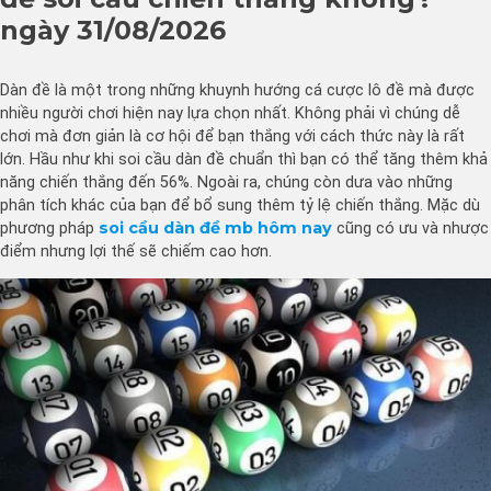
ngày 31/08/2026
Dàn đề là một trong những khuynh hướng cá cược lô đề mà được
nhiều người chơi hiện nay lựa chọn nhất. Không phải vì chúng dễ
chơi mà đơn giản là cơ hội để bạn thắng với cách thức này là rất
lớn. Hầu như khi soi cầu dàn đề chuẩn thì bạn có thể tăng thêm khả
năng chiến thắng đến 56%. Ngoài ra, chúng còn dưa vào những
phân tích khác của bạn để bổ sung thêm tỷ lệ chiến thắng. Mặc dù
soi cầu dàn đề mb hôm nay
phương pháp
cũng có ưu và nhược
điểm nhưng lợi thế sẽ chiếm cao hơn.