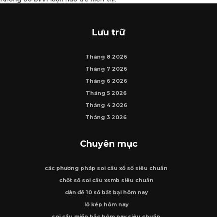
Lưu trữ
Tháng 8 2026
Tháng 7 2026
Tháng 6 2026
Tháng 5 2026
Tháng 4 2026
Tháng 3 2026
Chuyên mục
các phương pháp soi cầu xổ số siêu chuẩn
chốt số soi cầu xsmb siêu chuẩn
dàn đề 10 số bất bại hôm nay
lô kép hôm nay
soi cầu miền bắc hôm nay siêu chuẩn