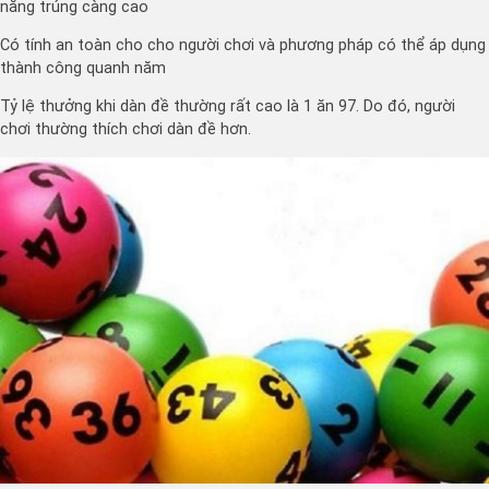
năng trúng càng cao
Có tính an toàn cho cho người chơi và phương pháp có thể áp dụng
thành công quanh năm
Tỷ lệ thưởng khi dàn đề thường rất cao là 1 ăn 97. Do đó, người
chơi thường thích chơi dàn đề hơn.