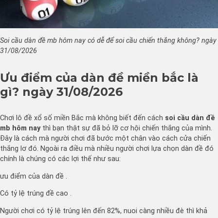
Soi cầu dàn đề mb hôm nay có dễ để soi cầu chiến thắng không? ngày
31/08/2026
Ưu điểm của dàn đề miền bắc là
gì? ngày 31/08/2026
Chơi lô đề xổ số miền Bắc mà không biết đến cách
soi cầu dàn đề
mb hôm nay
thì bạn thật sự đã bỏ lỡ cơ hội chiến thắng của mình.
Đây là cách mà người chơi đã bước một chân vào cách cửa chiến
thắng lơ đó. Ngoài ra điều mà nhiều người chơi lựa chọn dàn đề đó
chính là chúng có các lợi thế như sau:
ưu điểm của dàn đề .
Có tỷ lệ trúng đề cao .
Người chơi có tỷ lệ trúng lên đến 82%, nuoi càng nhiều đè thì khả