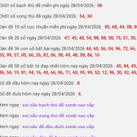
Chốt số bạch thủ đề miễn phí ngày 28/04/2026 :
06
Chốt số song thủ đề ngày 28/04/2026 :
54, 34
Dàn đề 10 số cực chuẩn miễn phí ngày 28/04/2026 :
85, 68, 44, 08, 8
Dàn đề 20 số ngày 28/04/2026 :
47, 45, 48, 54, 88, 88, 08, 75, 01, 30,
Dàn đề 36 con số bất bại ngày 28/04/2026
44, 60, 56, 04, 96, 72, 66,
55, 99, 57, 00, 66, 26, 82, 06, 38, 49, 48, 58, 86, 16
Dàn đề 50 số bất tử đẹp nhất hôm nay ngày 28/04/2026 :
45, 84, 49,
46, 54, 19, 81, 94, 16, 40, 66, 86, 11, 65, 95, 99, 52, 12, 96, 30, 92, 69
Số đề đầu hôm nay ngày 28/04/2026 :
8
Số đề đuôi hôm nay ngày 28/04/2026 :
6
Xem ngay :
soi cầu bạch thủ đề xsmb cao cấp
Xem ngay :
soi cầu song thủ đề xsmb cao cấp
Xem ngay :
soi cầu đề đầu đuôi xsmb cao cấp