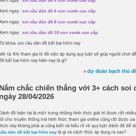
Xem ngay :
soi cầu dàn đề 4 con xsmb cao cấp
Xem ngay :
soi cầu dàn đề 6 con xsmb cao cấp
Xem ngay :
soi cầu dàn đề 8 con xsmb cao cấp
Xem ngay :
soi cầu dàn đề 10 con xsmb cao cấp
Từ khóa: soi cầu dàn đề bất bại hôm nay
Mô tả: Khi tham gia lô đề việc áp dụng quy luật sẽ giúp người chơi 
đề bất bại hôm nay hiện nay là gì?
»
dự đoán bạch thủ đ
Nắm chắc chiến thắng với 3+ cách soi 
ngày 28/04/2026
Đánh đề hiện tại là một trong những hình thức giải trí được rất nhi
lối cho truyền thống mà hình thức tham gia online cũng rất được ưa 
thức này không phải ai cũng biết và hiểu rõ về quy luật đánh đề để 
cầu dàn đề bất bại hôm nay
là gì và cách thức áp dụng ra sao?