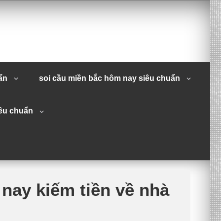
ẩn
soi cầu miền bắc hôm nay siêu chuẩn
iêu chuẩn
 nay kiếm tiền về nhà