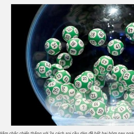
Nắm chắc chiến thắng với 3+ cách soi cầu dàn đề bất bại hôm nay ng