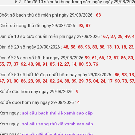
Dàn đề 10 số nuôi khung trong năm ngày. ngày 29/08/202
Chốt số bạch thủ đề miễn phí ngày 29/08/2026 :
63
Chốt số song thủ đề ngày 29/08/2026 :
93, 87
Dàn đề 10 số cực chuẩn miễn phí ngày 29/08/2026 :
67, 37, 28, 49, 4
Dàn đề 20 số ngày 29/08/2026 :
48, 58, 68, 96, 83, 88, 13, 10, 18, 23,
Dàn đề 36 con số bất bại ngày 29/08/2026
99, 61, 66, 13, 57, 86, 80,
55, 77, 37, 92, 48, 98, 91, 85, 12, 27, 14, 80, 53, 76
Dàn đề 50 số bất tử đẹp nhất hôm nay ngày 29/08/2026 :
85, 93, 13,
47, 91, 00, 86, 23, 99, 24, 02, 24, 38, 39, 29, 75, 04, 24, 17, 90, 73, 57
Số đề đầu hôm nay ngày 29/08/2026 :
9
Số đề đuôi hôm nay ngày 29/08/2026 :
4
Xem ngay :
soi cầu bạch thủ đề xsmb cao cấp
Xem ngay :
soi cầu song thủ đề xsmb cao cấp
Xem ngay :
soi cầu đề đầu đuôi xsmb cao cấp