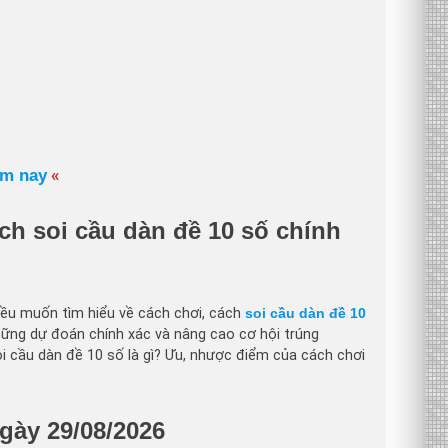
«
ôm nay
h soi cầu dàn đề 10 số chính
đều muốn tìm hiểu về cách chơi, cách
soi cầu dàn đề 10
hững dự đoán chính xác và nâng cao cơ hội trúng
oi cầu dàn đề 10 số là gì? Ưu, nhược điểm của cách chơi
gày 29/08/2026