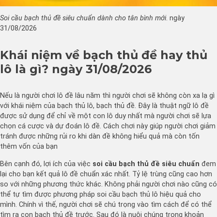
Soi cầu bạch thủ đề siêu chuẩn dành cho tân bình mới
. ngày
31/08/2026
Khái niệm về bạch thủ đề hay thủ
lô là gì? ngày 31/08/2026
Nếu là người chơi lô đề lâu năm thì người chơi sẽ không còn xa lạ gì
với khái niệm của bạch thủ lô, bạch thủ đề. Đây là thuật ngữ lô đề
được sử dụng để chỉ về một con lô duy nhất mà người chơi sẽ lựa
chọn cá cược và dự đoán lô đề. Cách chơi này giúp người chơi giảm
tránh được những rủi ro khi dàn đề không hiểu quả mà còn tốn
thêm vốn của bạn
Bên cạnh đó, lợi ích của việc
soi cầu bạch thủ đề siêu chuẩn
đem
lại cho bạn kết quả lô đề chuẩn xác nhất. Tỷ lệ trùng cũng cao hơn
so với những phương thức khác. Không phải người chơi nào cũng có
thể tự tìm được phương pháp soi cầu bạch thủ lô hiệu quả cho
mình. Chính vì thế, người chơi sẽ chú trọng vào tìm cách để có thể
tìm ra con bạch thủ đề trước. Sau đó là nuôi chúng trong khoản