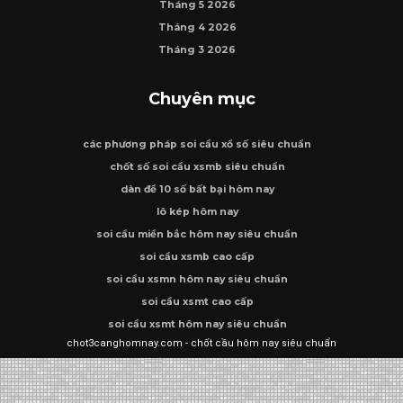
Tháng 5 2026
Tháng 4 2026
Tháng 3 2026
Chuyên mục
các phương pháp soi cầu xổ số siêu chuẩn
chốt số soi cầu xsmb siêu chuẩn
dàn đề 10 số bất bại hôm nay
lô kép hôm nay
soi cầu miền bắc hôm nay siêu chuẩn
soi cầu xsmb cao cấp
soi cầu xsmn hôm nay siêu chuẩn
soi cầu xsmt cao cấp
soi cầu xsmt hôm nay siêu chuẩn
chot3canghomnay.com - chốt cầu hôm nay siêu chuẩn