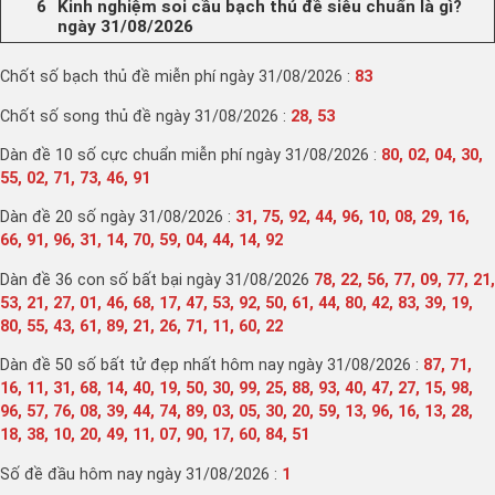
Kinh nghiệm soi cầu bạch thủ đề siêu chuẩn là gì?
ngày 31/08/2026
Chốt số bạch thủ đề miễn phí ngày 31/08/2026 :
83
Chốt số song thủ đề ngày 31/08/2026 :
28, 53
Dàn đề 10 số cực chuẩn miễn phí ngày 31/08/2026 :
80, 02, 04, 30,
55, 02, 71, 73, 46, 91
Dàn đề 20 số ngày 31/08/2026 :
31, 75, 92, 44, 96, 10, 08, 29, 16,
66, 91, 96, 31, 14, 70, 59, 04, 44, 14, 92
Dàn đề 36 con số bất bại ngày 31/08/2026
78, 22, 56, 77, 09, 77, 21,
53, 21, 27, 01, 46, 68, 17, 47, 53, 92, 50, 61, 44, 80, 42, 83, 39, 19,
80, 55, 43, 61, 89, 21, 26, 71, 11, 60, 22
Dàn đề 50 số bất tử đẹp nhất hôm nay ngày 31/08/2026 :
87, 71,
16, 11, 31, 68, 14, 40, 19, 50, 30, 99, 25, 88, 93, 40, 47, 27, 15, 98,
96, 57, 76, 08, 39, 44, 74, 89, 03, 05, 30, 20, 59, 13, 96, 16, 13, 28,
18, 38, 10, 20, 49, 11, 07, 90, 17, 60, 84, 51
Số đề đầu hôm nay ngày 31/08/2026 :
1