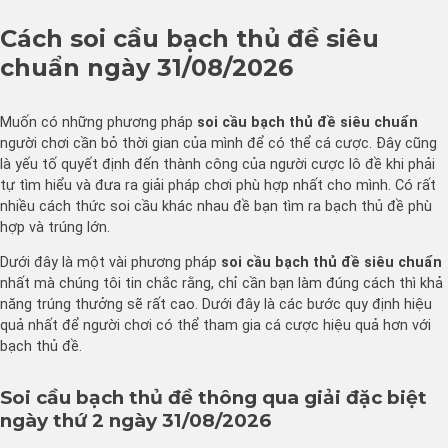
Cách soi cầu bạch thủ đề siêu
chuẩn ngày 31/08/2026
Muốn có những phương pháp
soi cầu bạch thủ đề siêu chuẩn
người chơi cần bỏ thời gian của mình để có thể cá cược. Đây cũng
là yếu tố quyết định đến thành công của người cược lô đề khi phải
tự tìm hiểu và đưa ra giải pháp chơi phù hợp nhất cho mình. Có rất
nhiều cách thức soi cầu khác nhau đề bạn tìm ra bạch thủ đề phù
hợp và trúng lớn.
Dưới đây là một vài phương pháp
soi cầu bạch thủ đề siêu chuẩn
nhất mà chúng tôi tin chắc rằng, chỉ cần bạn làm đúng cách thì khả
năng trúng thưởng sẽ rất cao. Dưới đây là các bước quy định hiệu
quả nhất để người chơi có thể tham gia cá cược hiệu quả hơn với
bạch thủ đề.
Soi cầu bạch thủ đề thông qua giải đặc biệt
ngày thứ 2 ngày 31/08/2026