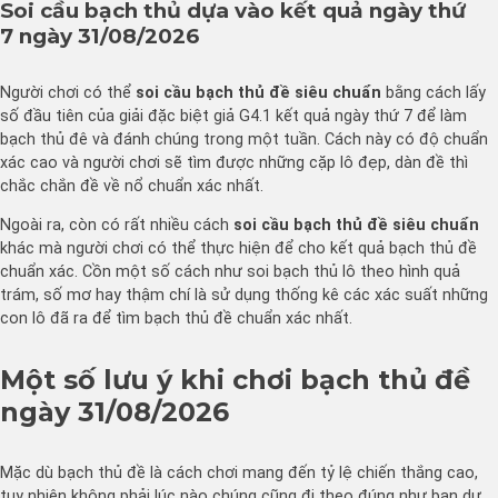
Soi cầu bạch thủ dựa vào kết quả ngày thứ
7 ngày 31/08/2026
Người chơi có thể
soi cầu bạch thủ đề siêu chuẩn
bằng cách lấy
số đầu tiên của giải đặc biệt giả G4.1 kết quả ngày thứ 7 để làm
bạch thủ đê và đánh chúng trong một tuần. Cách này có độ chuẩn
xác cao và người chơi sẽ tìm được những cặp lô đẹp, dàn đề thì
chắc chắn đề về nổ chuẩn xác nhất.
Ngoài ra, còn có rất nhiều cách
soi cầu bạch thủ đề siêu chuẩn
khác mà người chơi có thể thực hiện để cho kết quả bạch thủ đề
chuẩn xác. Cồn một số cách như soi bạch thủ lô theo hình quả
trám, số mơ hay thậm chí là sử dụng thống kê các xác suất những
con lô đã ra để tìm bạch thủ đề chuẩn xác nhất.
Một số lưu ý khi chơi bạch thủ đề
ngày 31/08/2026
Mặc dù bạch thủ đề là cách chơi mang đến tỷ lệ chiến thắng cao,
tuy nhiên không phải lúc nào chúng cũng đi theo đúng như bạn dự