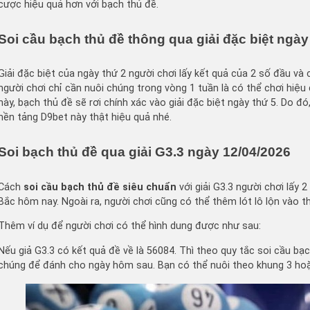
cược hiệu quả hơn với bạch thủ đề.
Soi cầu bạch thủ đề thông qua giải đặc biệt ngày
Giải đặc biệt của ngày thứ 2 người chơi lấy kết quả của 2 số đầu và 
người chơi chỉ cần nuôi chúng trong vòng 1 tuần là có thể chơi hiệu
này, bạch thủ đề sẽ rơi chính xác vào giải đặc biệt ngày thứ 5. Do đ
nền tảng D9bet này thật hiệu quả nhé.
Soi bạch thủ đề qua giải G3.3 ngày 12/04/2026
Cách
soi cầu bạch thủ đề siêu chuẩn
với giải G3.3 người chơi lấy 
Bắc hôm nay. Ngoài ra, người chơi cũng có thể thêm lót lô lộn vào
Thêm ví dụ để người chơi có thể hình dung được như sau:
Nếu giả G3.3 có kết quả đề về là 56084. Thì theo quy tắc soi cầu bạc
chúng để đánh cho ngày hôm sau. Bạn có thể nuôi theo khung 3 hoặ