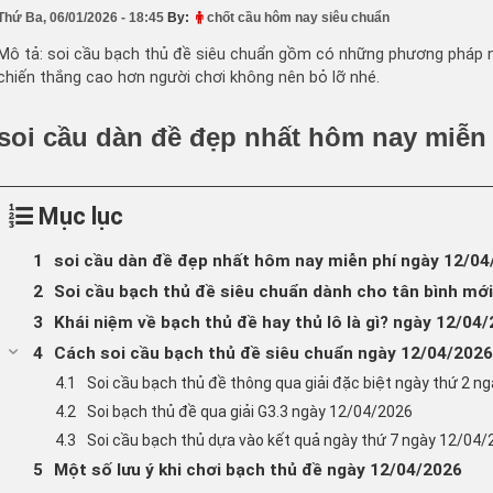
Thứ Ba, 06/01/2026 - 18:45
By:
chốt cầu hôm nay siêu chuẩn
Mô tả: soi cầu bạch thủ đề siêu chuẩn gồm có những phương pháp n
chiến thắng cao hơn người chơi không nên bỏ lỡ nhé.
soi cầu dàn đề đẹp nhất hôm nay miễn 
Mục lục
soi cầu dàn đề đẹp nhất hôm nay miễn phí ngày 12/04
Soi cầu bạch thủ đề siêu chuẩn dành cho tân bình mớ
Khái niệm về bạch thủ đề hay thủ lô là gì? ngày 12/04
Cách soi cầu bạch thủ đề siêu chuẩn ngày 12/04/2026
Soi cầu bạch thủ đề thông qua giải đặc biệt ngày thứ 2 n
Soi bạch thủ đề qua giải G3.3 ngày 12/04/2026
Soi cầu bạch thủ dựa vào kết quả ngày thứ 7 ngày 12/04
Một số lưu ý khi chơi bạch thủ đề ngày 12/04/2026