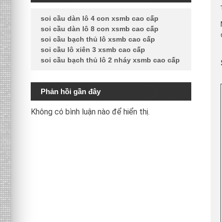
soi cầu dàn lô 4 con xsmb cao cấp
soi cầu dàn lô 8 con xsmb cao cấp
soi cầu bạch thủ lô xsmb cao cấp
soi cầu lô xiên 3 xsmb cao cấp
soi cầu bạch thủ lô 2 nháy xsmb cao cấp
Phản hồi gần đây
Không có bình luận nào để hiển thị.