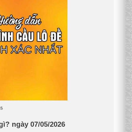
26
 gì? ngày 07/05/2026