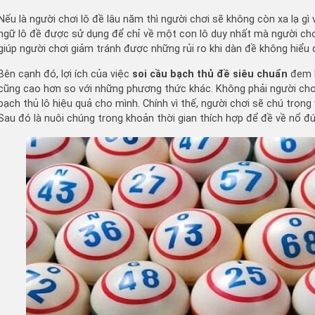
Nếu là người chơi lô đề lâu năm thì người chơi sẽ không còn xa lạ gì 
ngữ lô đề được sử dụng để chỉ về một con lô duy nhất mà người chơ
giúp người chơi giảm tránh được những rủi ro khi dàn đề không hiể
Bên cạnh đó, lợi ích của việc
soi cầu bạch thủ đề siêu chuẩn
đem l
cũng cao hơn so với những phương thức khác. Không phải người chơ
bạch thủ lô hiệu quả cho mình. Chính vì thế, người chơi sẽ chú trọn
Sau đó là nuôi chúng trong khoản thời gian thích hợp để đề về nổ đ