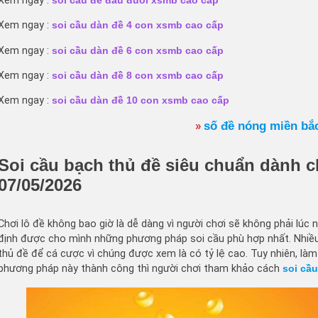
Xem ngay :
Xem ngay :
soi cầu dàn đề 4 con xsmb cao cấp
Xem ngay :
soi cầu dàn đề 6 con xsmb cao cấp
Xem ngay :
soi cầu dàn đề 8 con xsmb cao cấp
Xem ngay :
soi cầu dàn đề 10 con xsmb cao cấp
»
số đề nóng miền bắ
Soi cầu bạch thủ đề siêu chuẩn dành c
07/05/2026
Chơi lô đề không bao giờ là dễ dàng vì người chơi sẽ không phải lúc
định được cho mình những phương pháp soi cầu phù hợp nhất. Nhiều
thủ đề để cá cược vì chúng được xem là có tỷ lệ cao. Tuy nhiên, l
phương pháp này thành công thì người chơi tham khảo cách
soi cầ