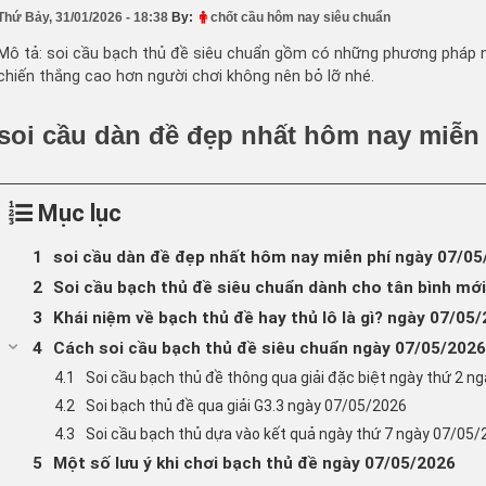
Thứ Bảy, 31/01/2026 - 18:38
By:
chốt cầu hôm nay siêu chuẩn
Mô tả: soi cầu bạch thủ đề siêu chuẩn gồm có những phương pháp n
chiến thắng cao hơn người chơi không nên bỏ lỡ nhé.
soi cầu dàn đề đẹp nhất hôm nay miễn 
Mục lục
soi cầu dàn đề đẹp nhất hôm nay miễn phí ngày 07/05
Soi cầu bạch thủ đề siêu chuẩn dành cho tân bình mớ
Khái niệm về bạch thủ đề hay thủ lô là gì? ngày 07/05
Cách soi cầu bạch thủ đề siêu chuẩn ngày 07/05/2026
Soi cầu bạch thủ đề thông qua giải đặc biệt ngày thứ 2 n
Soi bạch thủ đề qua giải G3.3 ngày 07/05/2026
Soi cầu bạch thủ dựa vào kết quả ngày thứ 7 ngày 07/05
Một số lưu ý khi chơi bạch thủ đề ngày 07/05/2026