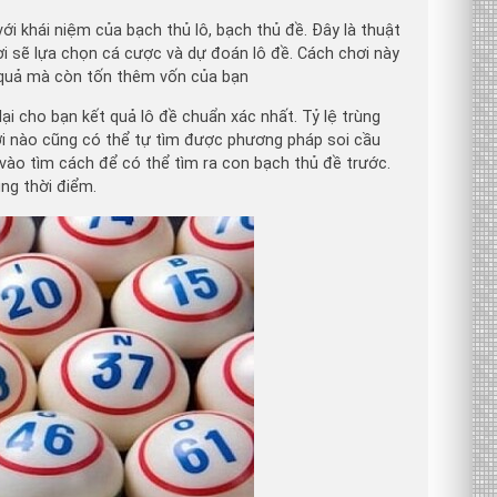
với khái niệm của bạch thủ lô, bạch thủ đề. Đây là thuật
i sẽ lựa chọn cá cược và dự đoán lô đề. Cách chơi này
u quả mà còn tốn thêm vốn của bạn
ại cho bạn kết quả lô đề chuẩn xác nhất. Tỷ lệ trùng
i nào cũng có thể tự tìm được phương pháp soi cầu
g vào tìm cách để có thể tìm ra con bạch thủ đề trước.
úng thời điểm.