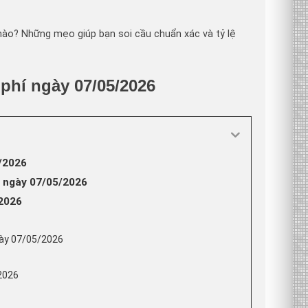
ào? Những mẹo giúp bạn soi cầu chuẩn xác và tỷ lệ
phí ngày 07/05/2026
/2026
i ngày 07/05/2026
/2026
gày 07/05/2026
/2026