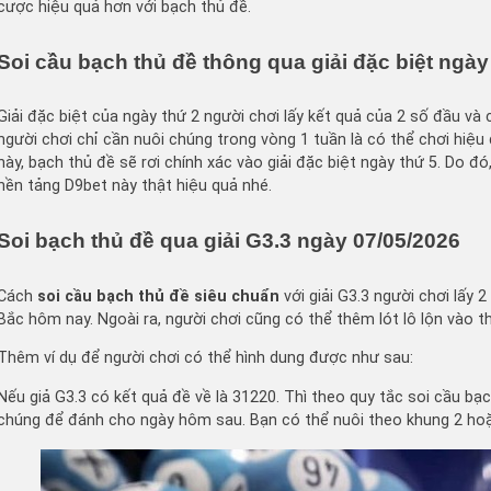
cược hiệu quả hơn với bạch thủ đề.
Soi cầu bạch thủ đề thông qua giải đặc biệt ngày
Giải đặc biệt của ngày thứ 2 người chơi lấy kết quả của 2 số đầu và 
người chơi chỉ cần nuôi chúng trong vòng 1 tuần là có thể chơi hiệu
này, bạch thủ đề sẽ rơi chính xác vào giải đặc biệt ngày thứ 5. Do đ
nền tảng D9bet này thật hiệu quả nhé.
Soi bạch thủ đề qua giải G3.3 ngày 07/05/2026
Cách
soi cầu bạch thủ đề siêu chuẩn
với giải G3.3 người chơi lấy 
Bắc hôm nay. Ngoài ra, người chơi cũng có thể thêm lót lô lộn vào
Thêm ví dụ để người chơi có thể hình dung được như sau:
Nếu giả G3.3 có kết quả đề về là 31220. Thì theo quy tắc soi cầu bạc
chúng để đánh cho ngày hôm sau. Bạn có thể nuôi theo khung 2 hoặ