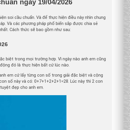
chuẩn ngày 19/04/2026
ện soi cầu chuẩn. Và để thực hiện điều này nhìn chung
áp. Và các phương pháp phổ biến sắp được chia sẻ
nhất. Cách thức sẽ bao gồm như sau:
026
đặc biệt trong mọi trường hợp. Vì ngày nào anh em cũng
 động đó là thực hiện bất cứ lúc nào.
à anh em cứ lấy từng con số trong giải đặc biệt và cộng
 con số này và có: 0+7+1+2+2+1=28. Lúc này thì 2 con
ề tuyệt đẹp cho anh em.