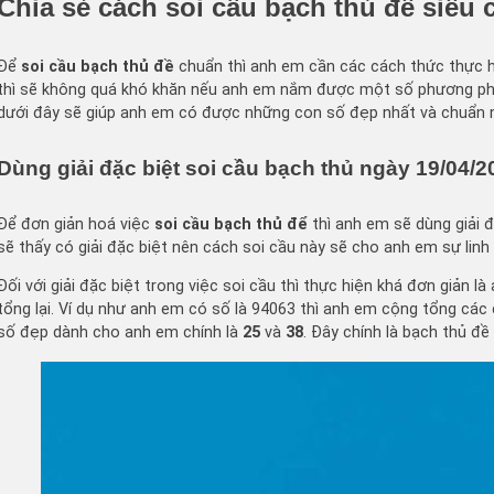
Chia sẻ cách soi cầu bạch thủ đề siêu 
Để
soi cầu bạch thủ đề
chuẩn thì anh em cần các cách thức thực hi
thì sẽ không quá khó khăn nếu anh em nắm được một số phương ph
dưới đây sẽ giúp anh em có được những con số đẹp nhất và chuẩn 
Dùng giải đặc biệt soi cầu bạch thủ ngày 19/04/2
Để đơn giản hoá việc
soi cầu bạch thủ để
thì anh em sẽ dùng giải 
sẽ thấy có giải đặc biệt nên cách soi cầu này sẽ cho anh em sự linh
Đối với giải đặc biệt trong việc soi cầu thì thực hiện khá đơn giản l
tổng lại. Ví dụ như anh em có số là 94063 thì anh em cộng tổng các
số đẹp dành cho anh em chính là
25
và
38
. Đây chính là bạch thủ đ