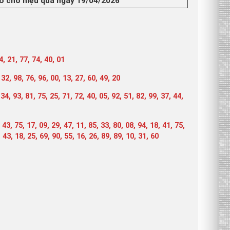
ao cho hiệu quả ngày 19/04/2026
4, 21, 77, 74, 40, 01
 32, 98, 76, 96, 00, 13, 27, 60, 49, 20
 34, 93, 81, 75, 25, 71, 72, 40, 05, 92, 51, 82, 99, 37, 44,
 43, 75, 17, 09, 29, 47, 11, 85, 33, 80, 08, 94, 18, 41, 75,
, 43, 18, 25, 69, 90, 55, 16, 26, 89, 89, 10, 31, 60