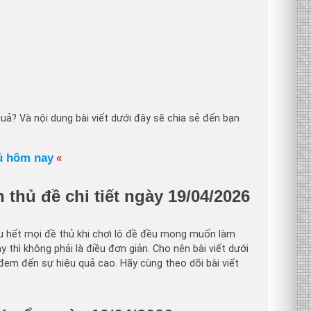
uả? Và nội dung bài viết dưới đây sẽ chia sẻ đến bạn
«
hủ hôm nay
thủ đề chi tiết ngày 19/04/2026
 hết mọi đề thủ khi chơi lô đề đều mong muốn làm
thì không phải là điều đơn giản. Cho nên bài viết dưới
em đến sự hiệu quả cao. Hãy cùng theo dõi bài viết