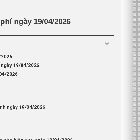
phí ngày 19/04/2026
/2026
t ngày 19/04/2026
/04/2026
inh ngày 19/04/2026