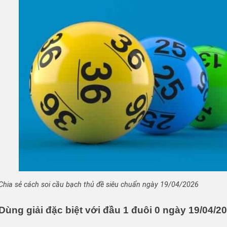
Chia sẻ cách soi cầu bạch thủ đề siêu chuẩn ngày 19/04/2026
Dùng giải đặc biệt với đầu 1 đuôi 0 ngày 19/04/2