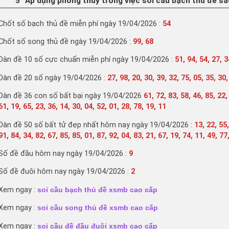
Áp dụng phong thuỷ trong việc soi cầu bạch thủ đề s
Chốt số bạch thủ đề miễn phí ngày 19/04/2026 :
54
Chốt số song thủ đề ngày 19/04/2026 :
99, 68
Dàn đề 10 số cực chuẩn miễn phí ngày 19/04/2026 :
51, 94, 54, 27, 3
Dàn đề 20 số ngày 19/04/2026 :
27, 98, 20, 30, 39, 32, 75, 05, 35, 30,
Dàn đề 36 con số bất bại ngày 19/04/2026
61, 72, 83, 58, 46, 85, 22,
61, 19, 65, 23, 36, 14, 30, 04, 52, 01, 28, 78, 19, 11
Dàn đề 50 số bất tử đẹp nhất hôm nay ngày 19/04/2026 :
13, 22, 55,
91, 84, 34, 82, 67, 85, 85, 01, 87, 92, 04, 83, 21, 67, 19, 74, 11, 49, 77
Số đề đầu hôm nay ngày 19/04/2026 :
9
Số đề đuôi hôm nay ngày 19/04/2026 :
2
Xem ngay :
soi cầu bạch thủ đề xsmb cao cấp
Xem ngay :
soi cầu song thủ đề xsmb cao cấp
Xem ngay :
soi cầu đề đầu đuôi xsmb cao cấp