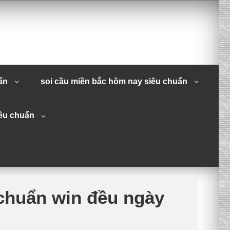
ẩn
soi cầu miền bắc hôm nay siêu chuẩn
iêu chuẩn
 chuẩn win đều ngày