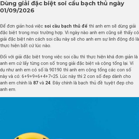
Dùng giải đặc biệt soi cầu bạch thủ ngày
01/09/2026
Để đơn giản hoá việc
soi cầu bạch thủ để
thì anh em sẽ dùng giải
đặc biệt trong mọi trường hợp. Vì ngày nào anh em cũng sẽ thấy có
giải đặc biệt nên cách soi cầu này sẽ cho anh em sự linh động đó là
thực hiện bất cứ lúc nào.
Đối với giải đặc biệt trong việc soi cầu thì thực hiện khá đơn giản là
anh em cứ lấy từng con số trong giải đặc biệt và cộng tổng lại. Ví
dụ như anh em có số là 90190 thì anh em cộng tổng các con số
này và có: 6+9+9+6+4+7=25. Lúc này thì 2 con số đẹp dành cho
anh em chính là
87
và
24
. Đây chính là bạch thủ đề tuyệt đẹp cho
anh em.