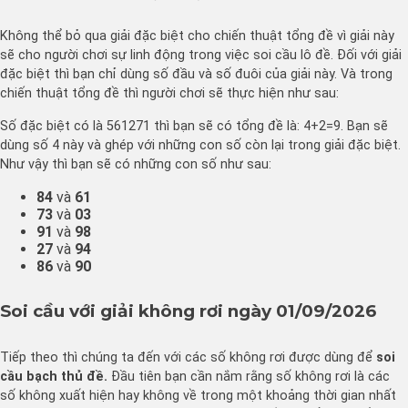
Không thể bỏ qua giải đặc biệt cho chiến thuật tổng đề vì giải này
sẽ cho người chơi sự linh động trong việc soi cầu lô đề. Đối với giải
đặc biệt thì bạn chỉ dùng số đầu và số đuôi của giải này. Và trong
chiến thuật tổng đề thì người chơi sẽ thực hiện như sau:
Số đặc biệt có là 561271 thì bạn sẽ có tổng đề là: 4+2=9. Bạn sẽ
dùng số 4 này và ghép với những con số còn lại trong giải đặc biệt.
Như vậy thì bạn sẽ có những con số như sau:
84
và
61
73
và
03
91
và
98
27
và
94
86
và
90
Soi cầu với giải không rơi ngày 01/09/2026
Tiếp theo thì chúng ta đến với các số không rơi được dùng để
soi
cầu bạch thủ đề.
Đầu tiên bạn cần nắm rằng số không rơi là các
số không xuất hiện hay không về trong một khoảng thời gian nhất