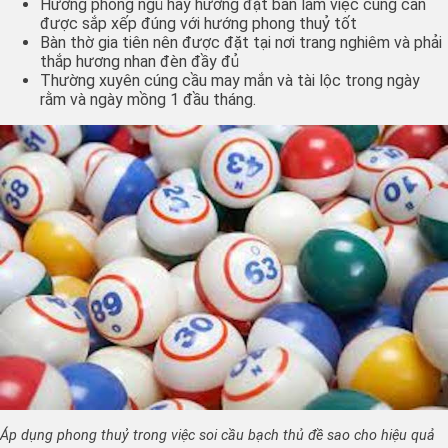
Hướng phòng ngủ hay hướng đặt bàn làm việc cũng cần
được sắp xếp đúng với hướng phong thuỷ tốt
Bàn thờ gia tiên nên được đặt tại nơi trang nghiêm và phải
thắp hương nhan đèn đầy đủ
Thường xuyên cúng cầu may mắn và tài lộc trong ngày
rằm và ngày mồng 1 đầu tháng.
Áp dụng phong thuỷ trong việc soi cầu bạch thủ đề sao cho hiệu quả