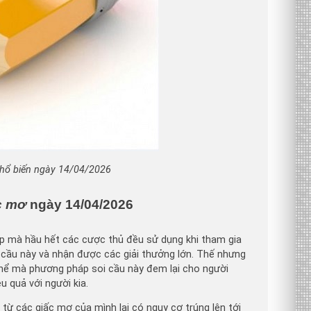
hổ biến ngày 14/04/2026
c mơ
ngày 14/04/2026
áp mà hầu hết các cược thủ đều sử dụng khi tham gia
 cầu này và nhận được các giải thưởng lớn. Thế nhưng
 thể mà phương pháp soi cầu này đem lại cho người
u quả với người kia.
ừ các giấc mơ của mình lại có nguy cơ trúng lên tới