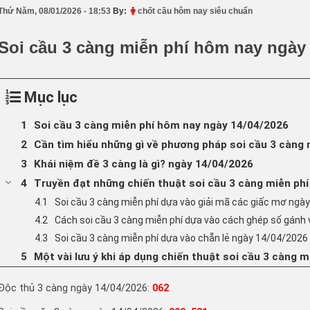
Thứ Năm, 08/01/2026 - 18:53
By:
chốt cầu hôm nay siêu chuẩn
Soi cầu 3 càng miễn phí hôm nay ngày 
Mục lục
Soi cầu 3 càng miễn phí hôm nay ngày 14/04/2026
Cần tìm hiểu những gì về phương pháp soi cầu 3 càng 
Khái niệm đề 3 càng là gì? ngày 14/04/2026
Truyền đạt những chiến thuật soi cầu 3 càng miễn phí
Soi cầu 3 càng miễn phí dựa vào giải mã các giấc mơ ngà
Cách soi cầu 3 càng miễn phí dựa vào cách ghép số gánh
Soi cầu 3 càng miễn phí dựa vào chẵn lẻ ngày 14/04/2026
Một vài lưu ý khi áp dụng chiến thuật soi cầu 3 càng 
Độc thủ 3 càng ngày 14/04/2026:
062