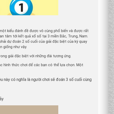
à một kiểu đánh đề được vô cùng phổ biến và được rất
an tâm tới kết quả xổ số tại 3 miền Bắc, Trung, Nam.
phải dự đoán 2 số cuối của giải đặc biệt của kỳ quay
ần giống như vậy.
ong giải đặc biệt với những đài tương ứng.
các hình thức chơi để các bạn có thể lựa chọn. Một
u này có nghĩa là người chơi sẽ đoán 3 số cuối cùng
ảy