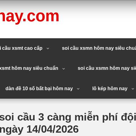
nay.com
i cầu xsmt cao cấp
soi cầu xsmn hôm nay siêu chu
 xsmt hôm nay siêu chuẩn
soi cầu xsmn hôm nay s
dàn đề 10 số bất bại hôm nay
lô kép hôm nay
soi cầu 3 càng miễn phí đội
ngày 14/04/2026