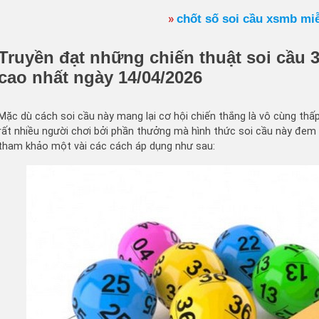
»
chốt số soi cầu xsmb mi
Truyền đạt những chiến thuật soi cầu 
cao nhất ngày 14/04/2026
Mặc dù cách soi cầu này mang lại cơ hội chiến thắng là vô cùng t
rất nhiều người chơi bởi phần thưởng mà hình thức soi cầu này đem l
tham khảo một vài các cách áp dụng như sau: