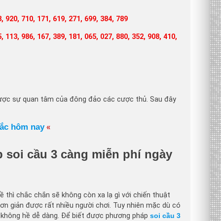
, 920, 710, 171, 619, 271, 699, 384, 789
, 113, 986, 167, 389, 181, 065, 027, 880, 352, 908, 410,
 được sự quan tâm của đông đảo các cược thủ. Sau đây
«
bắc hôm nay
 soi cầu 3 càng miễn phí ngày
thì chắc chắn sẽ không còn xa lạ gì với chiến thuật
ơn giản được rất nhiều người chơi. Tuy nhiên mặc dù có
g không hề dễ dàng. Để biết được phương pháp
soi cầu 3