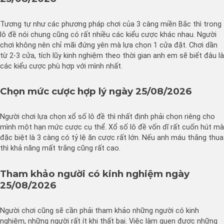
Tương tự như các phương pháp chơi của 3 càng miền Bắc thì trong
lô đề nói chung cũng có rất nhiều các kiểu cược khác nhau. Người
chơi không nên chỉ mãi đứng yên mà lựa chọn 1 cửa đặt. Chơi dần
từ 2-3 cửa, tích lũy kinh nghiệm theo thời gian anh em sẽ biết đâu là
các kiểu cược phù hợp với mình nhất.
Chọn mức cược hợp lý ngày 25/08/2026
Người chơi lựa chọn xổ số lô đề thì nhất định phải chọn riêng cho
mình một hạn mức cược cụ thể. Xổ số lô đề vốn dĩ rất cuốn hút mà
đặc biệt là 3 càng có tỷ lệ ăn cược rất lớn. Nếu anh máu thắng thua
thì khả năng mất trắng cũng rất cao.
Tham khảo người có kinh nghiệm ngày
25/08/2026
Người chơi cũng sẽ cần phải tham khảo những người có kinh
nghiệm, những người rất ít khi thất bại. Việc làm quen được những