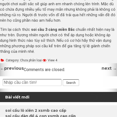
người chơi xuất sắc sẽ giúp anh em nhanh chóng lên trình. Mặc dù
có chứa đựng nhiều yếu tố may mắn nhưng không phải là không có
những rủi ro. Người đi trước vốn dĩ đã trải qua hết những vấn đề đó
nên họ cũng phần nào am hiểu hơn.
Tím lại cách thức
soi cầu 3 càng miền Bắc
chuẩn nhất hiện nay là
như trên. Đương nhiên người chơi có thể áp dụng hoặc không áp
dụng hình thức nào tùy sở thích. Nếu có cơ hội hãy thử vận dụng
những phương pháp soi cầu kể trên để gia tăng tỷ lệ giành chiến
thắng của mình nhé.
Category: Chưa phân loại
View 4
←
previous
next
→
Comments are closed.
Search
Bài viết mới
soi cầu lô xiên 2 xsmb cao cấp
soi cầu dàn đề 4 con xsmb cao cấp