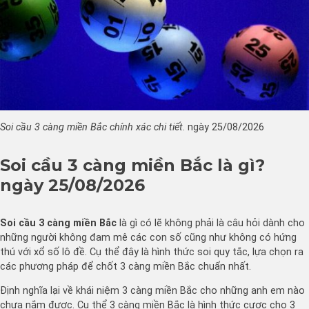
Soi cầu 3 càng miền Bắc chính xác chi tiết
. ngày 25/08/2026
Soi cầu 3 càng miền Bắc là gì?
ngày 25/08/2026
Soi cầu 3 càng miền Bắc
là gì có lẽ không phải là câu hỏi dành cho
những người không đam mê các con số cũng như không có hứng
thú với xổ số lô đề. Cụ thể đây là hình thức soi quy tắc, lựa chọn ra
các phương pháp để chốt 3 càng miền Bắc chuẩn nhất.
Định nghĩa lại về khái niệm 3 càng miền Bắc cho những anh em nào
chưa nắm được. Cụ thể 3 càng miền Bắc là hình thức cược cho 3