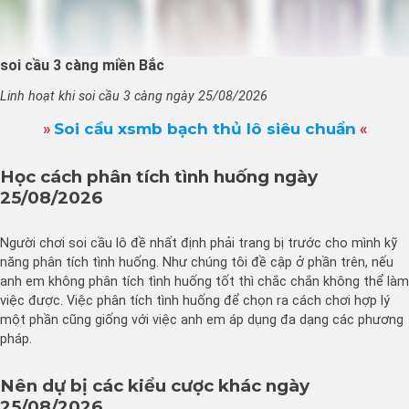
soi cầu 3 càng miền Bắc
Linh hoạt khi soi cầu 3 càng ngày 25/08/2026
»
Soi cầu xsmb bạch thủ lô siêu chuẩn
«
Học cách phân tích tình huống ngày
25/08/2026
Người chơi soi cầu lô đề nhất định phải trang bị trước cho mình kỹ
năng phân tích tình huống. Như chúng tôi đề cập ở phần trên, nếu
anh em không phân tích tình huống tốt thì chắc chắn không thể làm
việc được. Việc phân tích tình huống để chọn ra cách chơi hợp lý
một phần cũng giống với việc anh em áp dụng đa dạng các phương
pháp.
Nên dự bị các kiểu cược khác ngày
25/08/2026