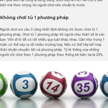
kết quả đem lại cũng là xứng đáng. Dưới đây là một vài chú ý đặc
biệt mà theo chúng tôi người chơi nên chuẩn bị trước.
Không chơi tủ 1 phương pháp
Người chơi soi cầu 3 càng nhất định không chỉ được chơi tủ 1
phương pháp. Chơi tủ 1 phương pháp thì người chịu thiệt sẽ là các
bạn. Vốn dĩ lô đề có rất nhiều quy luật khác nhau. Gần như trong 1
tuần có thể xảy ra rất nhiều trường hợp. Nếu có thể hãy kết hợp
thật nhuần nhuyễn tất cả phương pháp. Tỷ lệ thắng của những
người chỉ chơi theo 1 phương pháp theo thống kê hiện tại là 25%.