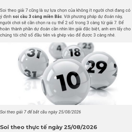
Soi theo giải 7 cũng là sự lựa chọn của không ít người chơi đang có
ý định
soi cầu 3 càng miền Bắc
. Với phương pháp dự đoán này,
người chơi sẽ cần chọn ra cụ thể 2 số trong 3 càng từ giải 7. Để
hoàn thành phần dự đoán cần nhìn lên giải đặc biệt, anh em lấy cho
chúng tôi chữ số đầu tiên và ghép vào để được 3 càng nhé.
Soi theo giải 7 để bắt cầu ngày 25/08/2026
Soi theo thực tế ngày 25/08/2026