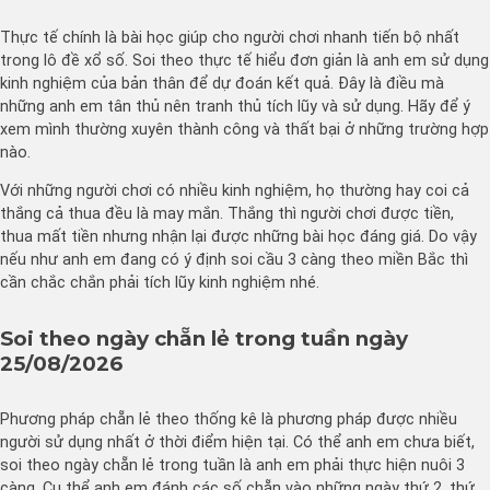
Thực tế chính là bài học giúp cho người chơi nhanh tiến bộ nhất
trong lô đề xổ số. Soi theo thực tế hiểu đơn giản là anh em sử dụng
kinh nghiệm của bản thân để dự đoán kết quả. Đây là điều mà
những anh em tân thủ nên tranh thủ tích lũy và sử dụng. Hãy để ý
xem mình thường xuyên thành công và thất bại ở những trường hợp
nào.
Với những người chơi có nhiều kinh nghiệm, họ thường hay coi cả
thắng cả thua đều là may mắn. Thắng thì người chơi được tiền,
thua mất tiền nhưng nhận lại được những bài học đáng giá. Do vậy
nếu như anh em đang có ý định soi cầu 3 càng theo miền Bắc thì
cần chắc chắn phải tích lũy kinh nghiệm nhé.
Soi theo ngày chẵn lẻ trong tuần ngày
25/08/2026
Phương pháp chẵn lẻ theo thống kê là phương pháp được nhiều
người sử dụng nhất ở thời điểm hiện tại. Có thể anh em chưa biết,
soi theo ngày chẵn lẻ trong tuần là anh em phải thực hiện nuôi 3
càng. Cụ thể anh em đánh các số chẵn vào những ngày thứ 2, thứ