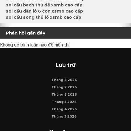
soi cầu bạch thủ đề xsmb cao cấp
soi cầu dàn lô 6 con xsmb cao cấp
soi cầu song thủ lô xsmb cao cấp
Phản hồi gần đây
Không có bình luận nào để hiển thị.
Lưu trữ
Tháng 8 2026
Tháng 7 2026
Tháng 6 2026
Tháng 5 2026
Tháng 4 2026
Tháng 3 2026