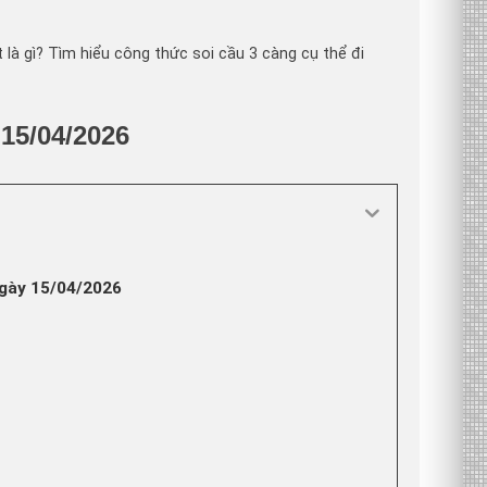
là gì? Tìm hiểu công thức soi cầu 3 càng cụ thể đi
15/04/2026
ngày 15/04/2026