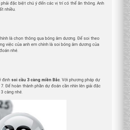
phải đặc biệt chú ý đến các vị trí có thể ăn thông. Anh
ất nhiều.
chính là chọn thông qua bóng âm dương. Để soi theo
ng việc của anh em chính là soi bóng âm dương của
 đoán nhé.
ý định
soi cầu 3 càng miền Bắc
. Với phương pháp dự
i 7. Để hoàn thành phần dự đoán cần nhìn lên giải đặc
 3 càng nhé.