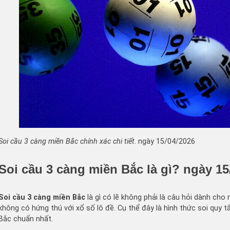
Soi cầu 3 càng miền Bắc chính xác chi tiết
. ngày 15/04/2026
Soi cầu 3 càng miền Bắc là gì? ngày 15
Soi cầu 3 càng miền Bắc
là gì có lẽ không phải là câu hỏi dành c
không có hứng thú với xổ số lô đề. Cụ thể đây là hình thức soi quy 
Bắc chuẩn nhất.