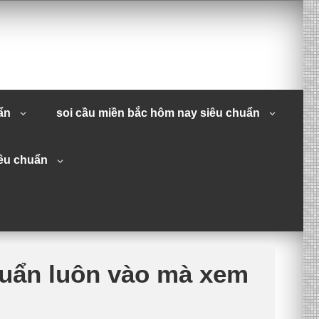
ẩn
soi cầu miền bắc hôm nay siêu chuẩn
iêu chuẩn
huẩn luôn vào mà xem