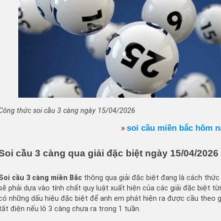
Công thức soi cầu 3 càng ngày 15/04/2026
»
soi cầu miền bắc hôm n
Soi cầu 3 càng qua giải đặc biệt ngày 15/04/2026
Soi cầu 3 càng miền Bắc
thông qua giải đặc biệt đang là cách thức 
sẽ phải dựa vào tính chất quy luật xuất hiện của các giải đặc biệt
có những dấu hiệu đặc biệt để anh em phát hiện ra được cầu theo giả
tắt điện nếu lô 3 càng chưa ra trong 1 tuần.