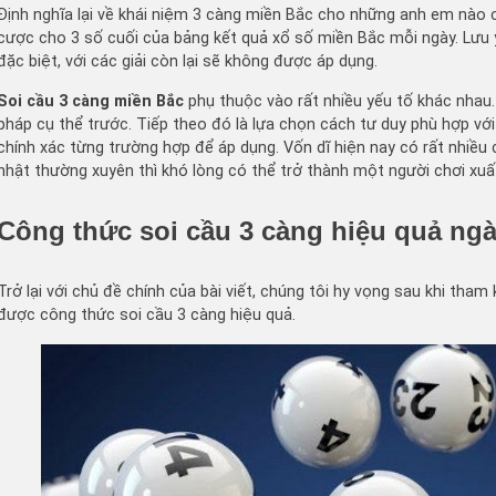
Định nghĩa lại về khái niệm 3 càng miền Bắc cho những anh em nào 
cược cho 3 số cuối của bảng kết quả xổ số miền Bắc mỗi ngày. Lưu ý
đặc biệt, với các giải còn lại sẽ không được áp dụng.
Soi cầu 3 càng miền Bắc
phụ thuộc vào rất nhiều yếu tố khác nhau
pháp cụ thể trước. Tiếp theo đó là lựa chọn cách tư duy phù hợp với
chính xác từng trường hợp để áp dụng. Vốn dĩ hiện nay có rất nhiề
nhật thường xuyên thì khó lòng có thể trở thành một người chơi xuấ
Công thức soi cầu 3 càng hiệu quả ngà
Trở lại với chủ đề chính của bài viết, chúng tôi hy vọng sau khi tha
được công thức soi cầu 3 càng hiệu quả.