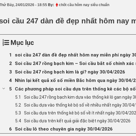
Thứ Bảy, 24/01/2026 - 18:55
By:
chốt cầu hôm nay siêu chuẩn
soi cầu 247 dàn đề đẹp nhất hôm nay m
Mục lục
soi cầu 247 dàn đề đẹp nhất hôm nay miễn phí ngày 3
Soi cầu 247 rồng bạch kim – Soi cầu bắt số chính xác
Soi cầu 247 rồng bạch kim là gì? ngày 30/04/2026
Nhìn lại kết quả xổ số miền Bắc hôm qua ngày 30/04/
Các phương pháp soi cầu dựa trên thống kê các bộ số
Soi cầu 247 rồng bạch kim dựa vào thống kê lô gan ngày 
Soi cầu dựa vào thống kê bộ số về nhiều nhất ngày 30/04
Soi cầu dựa trên thống kê bộ số về ít nhất ngày 30/04/20
Soi cầu dựa trên kết quả giải đặc biệt ngày 30/04/2026
Soi cầu lô theo chuyên gia ngày 30/04/2026