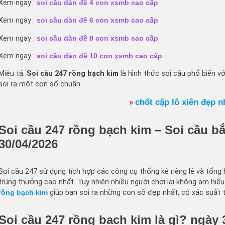
Xem ngay :
soi cầu dàn đề 4 con xsmb cao cấp
Xem ngay :
soi cầu dàn đề 6 con xsmb cao cấp
Xem ngay :
soi cầu dàn đề 8 con xsmb cao cấp
Xem ngay :
soi cầu dàn đề 10 con xsmb cao cấp
Miêu tả:
Soi cầu 247 rồng bạch kim
là hình thức soi cầu phổ biến vớ
soi ra một con số chuẩn.
»
chốt cặp lô xiên đẹp 
Soi cầu 247 rồng bạch kim – Soi cầu bắ
30/04/2026
Soi cầu 247 sử dụng tích hợp các công cụ thống kê riêng lẻ và tổng 
trúng thưởng cao nhất. Tuy nhiên nhiều người chơi lại không am hiể
rồng bạch kim
giúp bạn soi ra những con số đẹp nhất, có xác suất t
Soi cầu 247 rồng bạch kim là gì? ngày 