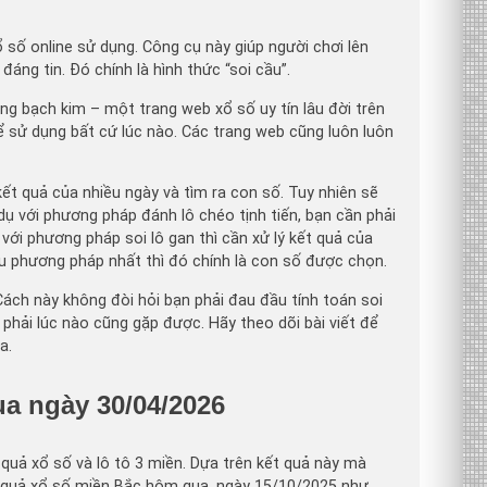
 số online sử dụng. Công cụ này giúp người chơi lên
đáng tin. Đó chính là hình thức “soi cầu”.
g bạch kim – một trang web xổ số uy tín lâu đời trên
 sử dụng bất cứ lúc nào. Các trang web cũng luôn luôn
 kết quả của nhiều ngày và tìm ra con số. Tuy nhiên sẽ
dụ với phương pháp đánh lô chéo tịnh tiến, bạn cần phải
với phương pháp soi lô gan thì cần xử lý kết quả của
u phương pháp nhất thì đó chính là con số được chọn.
Cách này không đòi hỏi bạn phải đau đầu tính toán soi
phải lúc nào cũng gặp được. Hãy theo dõi bài viết để
a.
ua ngày 30/04/2026
quả xổ số và lô tô 3 miền. Dựa trên kết quả này mà
ết quả xổ số miền Bắc hôm qua, ngày 15/10/2025 như