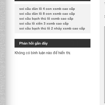
soi cầu dàn lô 4 con xsmb cao cấp
soi cầu dàn lô 8 con xsmb cao cấp
soi cầu bạch thủ lô xsmb cao cấp
soi cầu lô xiên 3 xsmb cao cấp
soi cầu bạch thủ lô 2 nháy xsmb cao cấp
Phản hồi gần đây
Không có bình luận nào để hiển thị.