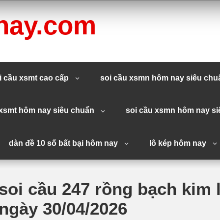
nay.com
i cầu xsmt cao cấp
soi cầu xsmn hôm nay siêu chu
 xsmt hôm nay siêu chuẩn
soi cầu xsmn hôm nay s
dàn đề 10 số bất bại hôm nay
lô kép hôm nay
soi cầu 247 rồng bạch kim 
ngày 30/04/2026