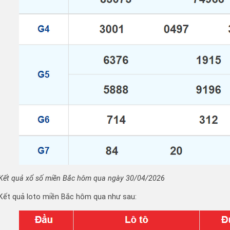
Kết quả xổ số miền Bắc hôm qua ngày 30/04/2026
Kết quả loto miền Bắc hôm qua như sau: