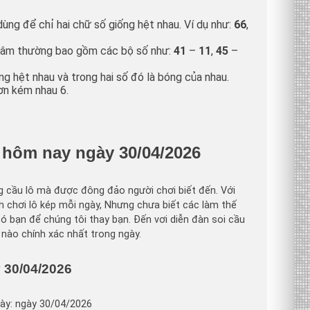
dùng để chỉ hai chữ số giống hệt nhau. Ví dụ như:
66
,
ép âm thường bao gồm các bộ số như:
41
–
11
,
45
–
ng hệt nhau và trong hai số đó là bóng của nhau.
ơn kém nhau 6.
 hôm nay ngày 30/04/2026
 cầu lô mà được đông đảo người chơi biết đến. Với
ch chơi lô kép mỗi ngày, Nhưng chưa biết các làm thế
 bạn để chúng tôi thay bạn. Đến vơi diễn đàn soi cầu
nào chính xác nhất trong ngày.
 30/04/2026
gày: ngày 30/04/2026