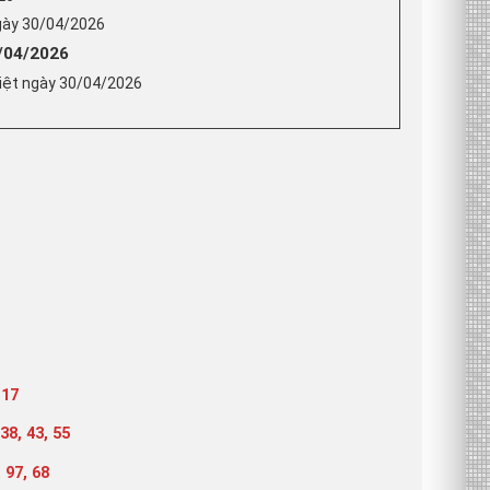
ngày 30/04/2026
0/04/2026
biệt ngày 30/04/2026
 17
 38, 43, 55
, 97, 68