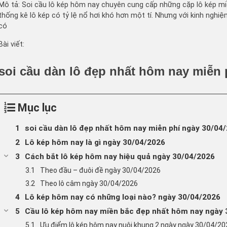
Mô tả: Soi cầu lô kép hôm nay chuyên cung cấp những cặp lô kép mi
thống kê lô kép có tỷ lệ nổ hơi khó hơn một tí. Nhưng với kinh nghi
có
Bài viết:
soi cầu dàn lô đẹp nhất hôm nay miễn 
Mục lục
soi cầu dàn lô đẹp nhất hôm nay miễn phí ngày 30/04
Lô kép hôm nay là gì ngày 30/04/2026
Cách bắt lô kép hôm nay hiệu quả ngày 30/04/2026
Theo đầu – đuôi đề ngày 30/04/2026
Theo lô câm ngày 30/04/2026
Lô kép hôm nay có những loại nào? ngày 30/04/2026
Cầu lô kép hôm nay miền bắc đẹp nhất hôm nay ngày
Ưu điểm lô kép hôm nay nuôi khung 2 ngày ngày 30/04/20