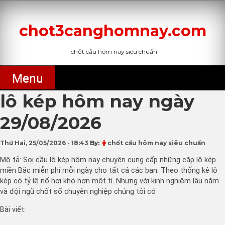
Skip
to
content
chot3canghomnay.com
chốt cầu hôm nay siêu chuẩn
Menu
lô kép hôm nay ngày
29/08/2026
Thứ Hai, 25/05/2026 - 18:43
By:
chốt cầu hôm nay siêu chuẩn
Mô tả: Soi cầu lô kép hôm nay chuyên cung cấp những cặp lô kép
miền Bắc miễn phí mỗi ngày cho tất cả các bạn. Theo thống kê lô
kép có tỷ lệ nổ hơi khó hơn một tí. Nhưng với kinh nghiệm lâu năm
và đội ngũ chốt số chuyên nghiệp chúng tôi có
Bài viết: