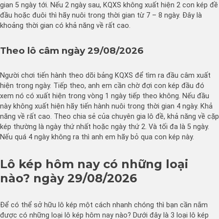
gian 5 ngày tới. Nếu 2 ngày sau, KQXS không xuất hiện 2 con kép đề
đầu hoặc đuôi thì hãy nuôi trong thời gian từ 7 – 8 ngày. Đây là
khoảng thời gian có khả năng về rất cao.
Theo lô câm ngày 29/08/2026
Người chơi tiến hành theo dõi bảng KQXS để tìm ra đầu câm xuất
hiện trong ngày. Tiếp theo, anh em cần chờ đợi con kép đầu đó
xem nó có xuất hiện trong vòng 1 ngày tiếp theo không. Nếu đầu
này không xuất hiện hãy tiến hành nuôi trong thời gian 4 ngày. Khả
năng về rất cao. Theo chia sẻ của chuyên gia lô đề, khả năng về cặp
kép thường là ngày thứ nhất hoặc ngày thứ 2. Và tối đa là 5 ngày.
Nếu quá 4 ngày không ra thì anh em hãy bỏ qua con kép này.
Lô kép hôm nay có những loại
nào? ngày 29/08/2026
Để có thể sở hữu lô kép một cách nhanh chóng thì bạn cần nắm
được có những loại lô kép hôm nay nào? Dưới đây là 3 loại lô kép