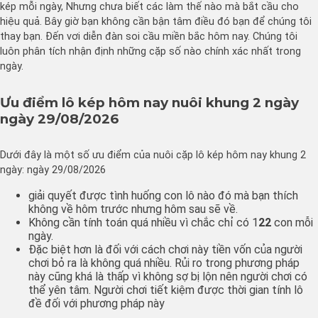
kép mỗi ngày, Nhưng chưa biết các làm thế nào mà bắt cầu cho
hiệu quả. Bây giờ bạn không cần bận tâm điều đó bạn để chúng tôi
thay bạn. Đến vơi diễn đàn soi cầu miền bắc hôm nay. Chúng tôi
luôn phân tích nhận định những cặp số nào chính xác nhất trong
ngày.
Ưu điểm lô kép hôm nay nuôi khung 2 ngày
ngày 29/08/2026
Dưới đây là một số ưu điểm của nuôi cặp lô kép hôm nay khung 2
ngày: ngày 29/08/2026
giải quyết được tình huống con lô nào đó mà bạn thích
không về hôm trước nhưng hôm sau sẽ về.
Không cần tính toán quá nhiều vì chắc chỉ có 1
22
con mỗi
ngày.
Đặc biệt hơn là đối với cách chơi này tiền vốn của người
chơi bỏ ra là không quá nhiều. Rủi ro trong phương pháp
này cũng khá là thấp vì không sợ bị lộn nên người chơi có
thể yên tâm. Người chơi tiết kiệm được thời gian tính lô
đề đối với phương pháp này