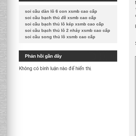
soi cầu dàn lô 6 con xsmb cao cấp
soi cầu bạch thủ đề xsmb cao cấp
soi cầu bạch thủ lô kép xsmb cao cấp
soi cầu bạch thủ lô 2 nháy xsmb cao cấp
soi cầu song thủ lô xsmb cao cấp
Phản hồi gần đây
Không có bình luận nào để hiển thị.