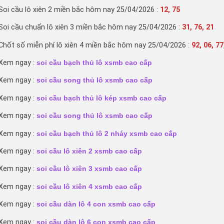
Soi cầu lô xiên 2 miền bắc hôm nay 25/04/2026 :
12, 75
Soi cầu chuẩn lô xiên 3 miền bắc hôm nay 25/04/2026 :
31, 76, 21
Chốt số miễn phí lô xiên 4 miền bắc hôm nay 25/04/2026 :
92, 06, 77
Xem ngay :
soi cầu bạch thủ lô xsmb cao cấp
Xem ngay :
soi cầu song thủ lô xsmb cao cấp
Xem ngay :
soi cầu bạch thủ lô kép xsmb cao cấp
Xem ngay :
soi cầu song thủ lô xsmb cao cấp
Xem ngay :
soi cầu bạch thủ lô 2 nháy xsmb cao cấp
Xem ngay :
soi cầu lô xiên 2 xsmb cao cấp
Xem ngay :
soi cầu lô xiên 3 xsmb cao cấp
Xem ngay :
soi cầu lô xiên 4 xsmb cao cấp
Xem ngay :
soi cầu dàn lô 4 con xsmb cao cấp
Xem ngay :
soi cầu dàn lô 6 con xsmb cao cấp