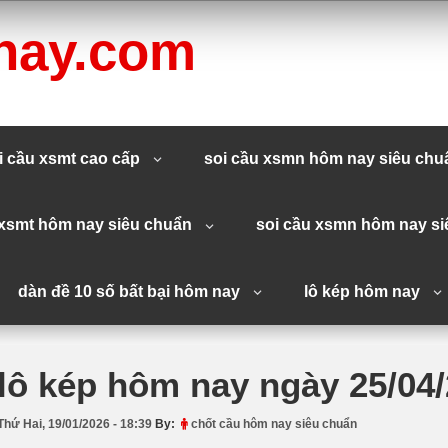
nay.com
i cầu xsmt cao cấp
soi cầu xsmn hôm nay siêu chu
 xsmt hôm nay siêu chuẩn
soi cầu xsmn hôm nay s
dàn đề 10 số bất bại hôm nay
lô kép hôm nay
lô kép hôm nay ngày 25/04
Thứ Hai, 19/01/2026 - 18:39
By:
chốt cầu hôm nay siêu chuẩn