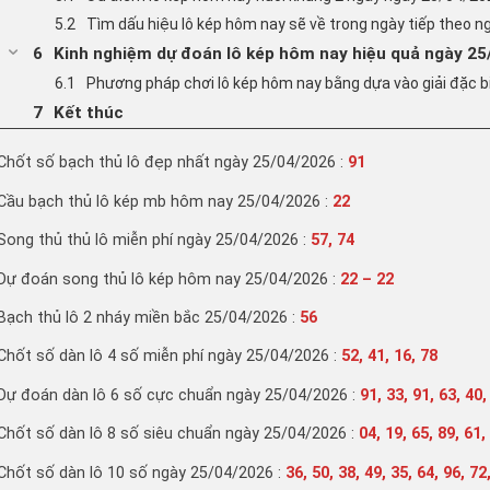
Tìm dấu hiệu lô kép hôm nay sẽ về trong ngày tiếp theo 
Kinh nghiệm dự đoán lô kép hôm nay hiệu quả ngày 2
Phương pháp chơi lô kép hôm nay bằng dựa vào giải đặc 
Kết thúc
Chốt số bạch thủ lô đẹp nhất ngày 25/04/2026 :
91
Cầu bạch thủ lô kép mb hôm nay 25/04/2026 :
22
Song thủ thủ lô miễn phí ngày 25/04/2026 :
57, 74
Dự đoán song thủ lô kép hôm nay 25/04/2026 :
22 – 22
Bạch thủ lô 2 nháy miền bắc 25/04/2026 :
56
Chốt số dàn lô 4 số miễn phí ngày 25/04/2026 :
52, 41, 16, 78
Dự đoán dàn lô 6 số cực chuẩn ngày 25/04/2026 :
91, 33, 91, 63, 40,
Chốt số dàn lô 8 số siêu chuẩn ngày 25/04/2026 :
04, 19, 65, 89, 61,
Chốt số dàn lô 10 số ngày 25/04/2026 :
36, 50, 38, 49, 35, 64, 96, 72