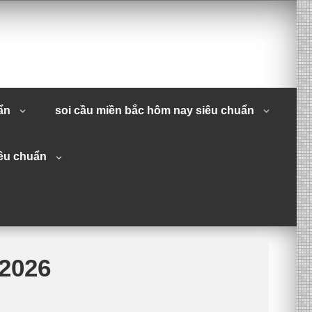
ẩn
soi cầu miền bắc hôm nay siêu chuẩn
iêu chuẩn
/2026