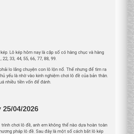
 kép. Lô kép hôm nay là cặp số có hàng chục và hàng
2, 33, 44, 55, 66, 77, 88, 99.
hải lo lắng chuyện con lô lộn nổ. Thế nhưng để tìm ra
chủ yếu là nhờ vào kinh nghiệm chơi lô đề của bản thân.
uá nhiều tiền vốn để đánh.
 25/04/2026
 trình chơi lô đề, anh em không thể nào dựa hoàn toàn
ương pháp lô đề. Sau đây là một số cách bắt lô kép