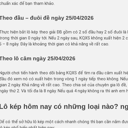
chuẩn xác để bạn tham khảo.
Theo đầu – đuôi đề ngày 25/04/2026
Thực hiện bắt lô kép theo giải ĐB gồm có 2 số đầu hay 2 số đuôi là k
trong thời gian 0 ngày tới. Nếu 2 ngày sau, KQXS không xuất hiện 2 c
5 – 8 ngày. Đây là khoảng thời gian có khả năng về rất cao.
Theo lô câm ngày 25/04/2026
Người chơi tiến hành theo dõi bảng KQXS để tìm ra đầu câm xuất hi
đầu đó xem nó có xuất hiện trong vòng 1 ngày tiếp theo không. Nếu 
gian 2 ngày. Khả năng về rất cao. Theo chia sẻ của chuyên gia lô đề
ngày thứ 2. Và tối đa là 8 ngày. Nếu quá 4 ngày không ra thì anh em 
Lô kép hôm nay có những loại nào? ng
Để có thể sở hữu lô kép một cách nhanh chóng thì bạn cần nắm được
lô kép phổ biến nhất hiện nay: