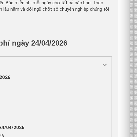
ền Bắc miễn phí mỗi ngày cho tất cả các bạn. Theo
ệm lâu năm và đội ngũ chốt số chuyên nghiệp chúng tôi
phí ngày 24/04/2026
/2026
 24/04/2026
26