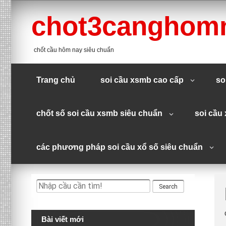
Skip
to
chot3canghom
content
chốt cầu hôm nay siêu chuẩn
Trang chủ
soi cầu xsmb cao cấp
so
chốt số soi cầu xsmb siêu chuẩn
soi cầu
các phương pháp soi cầu xổ số siêu chuẩn
Search
Bài viết mới