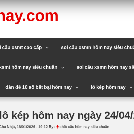
nay.com
i cầu xsmt cao cấp
soi cầu xsmn hôm nay siêu chu
 xsmt hôm nay siêu chuẩn
soi cầu xsmn hôm nay s
dàn đề 10 số bất bại hôm nay
lô kép hôm nay
lô kép hôm nay ngày 24/04
Chủ Nhật, 18/01/2026 - 19:12
By:
chốt cầu hôm nay siêu chuẩn