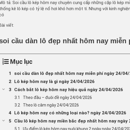
Mô tả: Soi cầu lô kép hôm nay chuyên cung cấp những cặp lô kép mi
thống kê lô kép có tỷ lệ nổ hơi khó hơn một tí. Nhưng với kinh nghi
có
Bài viết:
soi cầu dàn lô đẹp nhất hôm nay miễn 
Mục lục
soi cầu dàn lô đẹp nhất hôm nay miễn phí ngày 24/04
Lô kép hôm nay là gì ngày 24/04/2026
Cách bắt lô kép hôm nay hiệu quả ngày 24/04/2026
Theo đầu – đuôi đề ngày 24/04/2026
Theo lô câm ngày 24/04/2026
Lô kép hôm nay có những loại nào? ngày 24/04/2026
Cầu lô kép hôm nay miền bắc đẹp nhất hôm nay ngày
Ưu điểm lô kép hôm nay nuôi khung 2 ngày ngày 24/04/20