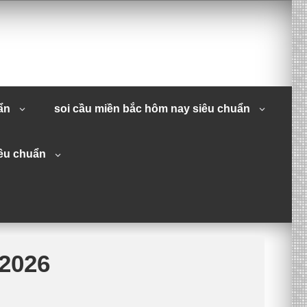
ẩn
soi cầu miền bắc hôm nay siêu chuẩn
iêu chuẩn
/2026