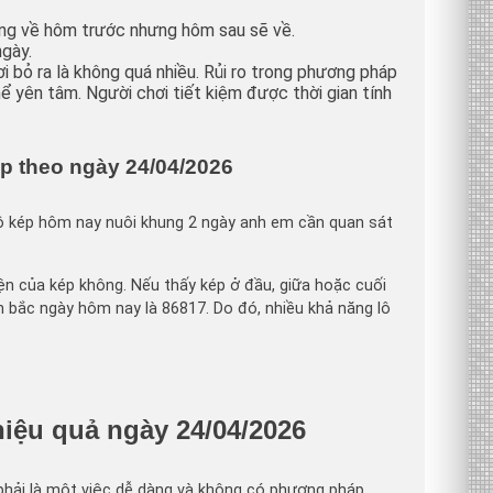
ông về hôm trước nhưng hôm sau sẽ về.
gày.
ơi bỏ ra là không quá nhiều. Rủi ro trong phương pháp
hể yên tâm. Người chơi tiết kiệm được thời gian tính
ếp theo ngày 24/04/2026
 lô kép hôm nay nuôi khung 2 ngày anh em cần quan sát
ện của kép không. Nếu thấy kép ở đầu, giữa hoặc cuối
iền bắc ngày hôm nay là 86817. Do đó, nhiều khả năng lô
iệu quả ngày 24/04/2026
phải là một việc dễ dàng và không có phương pháp