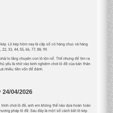
 kép. Lô kép hôm nay là cặp số có hàng chục và hàng
2, 33, 44, 55, 66, 77, 88, 99.
hải lo lắng chuyện con lô lộn nổ. Thế nhưng để tìm ra
chủ yếu là nhờ vào kinh nghiệm chơi lô đề của bản thân.
uá nhiều tiền vốn để đánh.
 24/04/2026
 trình chơi lô đề, anh em không thể nào dựa hoàn toàn
ương pháp lô đề. Sau đây là một số cách bắt lô kép