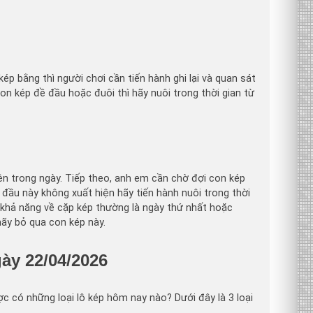
ép bằng thì người chơi cần tiến hành ghi lại và quan sát
on kép đề đầu hoặc đuôi thì hãy nuôi trong thời gian từ
ện trong ngày. Tiếp theo, anh em cần chờ đợi con kép
đầu này không xuất hiện hãy tiến hành nuôi trong thời
, khả năng về cặp kép thường là ngày thứ nhất hoặc
hãy bỏ qua con kép này.
ày 22/04/2026
 có những loại lô kép hôm nay nào? Dưới đây là 3 loại