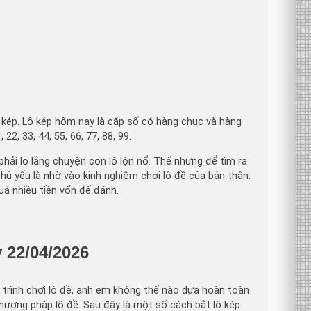
 kép. Lô kép hôm nay là cặp số có hàng chục và hàng
2, 33, 44, 55, 66, 77, 88, 99.
hải lo lắng chuyện con lô lộn nổ. Thế nhưng để tìm ra
chủ yếu là nhờ vào kinh nghiệm chơi lô đề của bản thân.
uá nhiều tiền vốn để đánh.
 22/04/2026
 trình chơi lô đề, anh em không thể nào dựa hoàn toàn
ương pháp lô đề. Sau đây là một số cách bắt lô kép