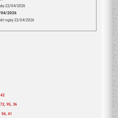
ngày 22/04/2026
2/04/2026
biệt ngày 22/04/2026
 42
 72, 95, 36
, 94, 41