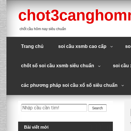
Skip
to
chot3canghom
content
chốt cầu hôm nay siêu chuẩn
Trang chủ
soi cầu xsmb cao cấp
so
chốt số soi cầu xsmb siêu chuẩn
soi cầu
các phương pháp soi cầu xổ số siêu chuẩn
Search
Bài viết mới