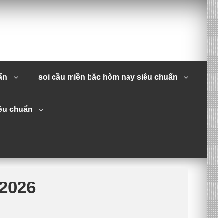
ẩn
soi cầu miền bắc hôm nay siêu chuẩn
iêu chuẩn
/2026