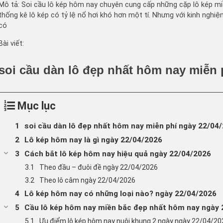
Mô tả: Soi cầu lô kép hôm nay chuyên cung cấp những cặp lô kép mi
thống kê lô kép có tỷ lệ nổ hơi khó hơn một tí. Nhưng với kinh nghi
có
Bài viết:
soi cầu dàn lô đẹp nhất hôm nay miễn 
Mục lục
soi cầu dàn lô đẹp nhất hôm nay miễn phí ngày 22/04
Lô kép hôm nay là gì ngày 22/04/2026
Cách bắt lô kép hôm nay hiệu quả ngày 22/04/2026
Theo đầu – đuôi đề ngày 22/04/2026
Theo lô câm ngày 22/04/2026
Lô kép hôm nay có những loại nào? ngày 22/04/2026
Cầu lô kép hôm nay miền bắc đẹp nhất hôm nay ngày
Ưu điểm lô kép hôm nay nuôi khung 2 ngày ngày 22/04/20