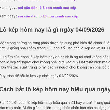
Xem ngay :
soi cầu dàn lô 8 con xsmb cao cấp
Xem ngay :
soi cầu dàn lô 10 con xsmb cao cấp
Lô kép hôm nay là gì ngày 04/09/2026
Một trong những phương pháp được áp dụng phổ biến đó chính là lô
đơn vị giống nhau nằm trong 100 con số. Các cặp lô kép đó là: 00, 11, 2
Ưu điểm của đánh lô kép hôm nay đó chính là người chơi không cần p
con lô kép thì người chơi không phải dựa vào quy luật xuất hiện mà 
Hơn thế xác suất trúng lô rất cao và người chơi không cần phải bỏ q
Quy trình để bắt lô kép víp nhất ngày 04/09/2026
Cách bắt lô kép hôm nay hiệu quả ngày
Bạn đã biết cách lô kép hôm nay hiệu quả nhất hay chưa? Trong quá
vào may mắn. Muốn giành chiến thắng chắc chắn bạn cần áp dụng ph