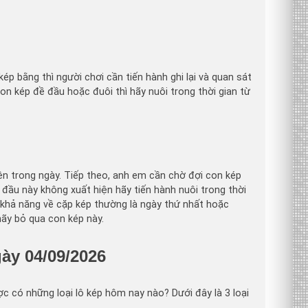
ép bằng thì người chơi cần tiến hành ghi lại và quan sát
on kép đề đầu hoặc đuôi thì hãy nuôi trong thời gian từ
ện trong ngày. Tiếp theo, anh em cần chờ đợi con kép
đầu này không xuất hiện hãy tiến hành nuôi trong thời
, khả năng về cặp kép thường là ngày thứ nhất hoặc
hãy bỏ qua con kép này.
ày 04/09/2026
 có những loại lô kép hôm nay nào? Dưới đây là 3 loại