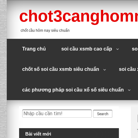
Skip
to
chot3canghom
content
chốt cầu hôm nay siêu chuẩn
Trang chủ
soi cầu xsmb cao cấp
so
chốt số soi cầu xsmb siêu chuẩn
soi cầu
các phương pháp soi cầu xổ số siêu chuẩn
Search
Bài viết mới