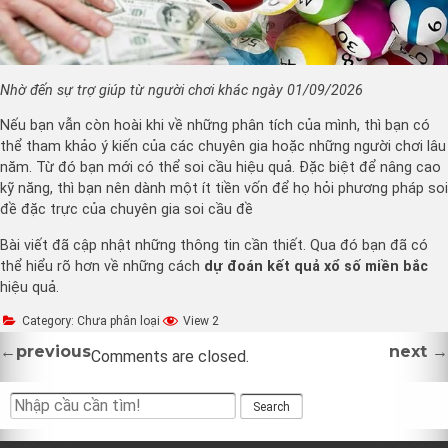
Nhờ đến sự trợ giúp từ người chơi khác ngày 01/09/2026
Nếu bạn vẫn còn hoài khi về những phân tích của mình, thì bạn có
thể tham khảo ý kiến của các chuyên gia hoặc những người chơi lâu
năm. Từ đó bạn mới có thể soi cầu hiệu quả. Đặc biệt để nâng cao
kỹ năng, thì bạn nên dành một ít tiền vốn để họ hỏi phương pháp soi
đề đặc trực của chuyên gia soi cầu đề
Bài viết đã cập nhật những thông tin cần thiết. Qua đó bạn đã có
thể hiểu rõ hơn về những cách
dự đoán kết quả xổ số miền bắc
hiệu quả.
Category: Chưa phân loại
View 2
←
previous
next
→
Comments are closed.
Search