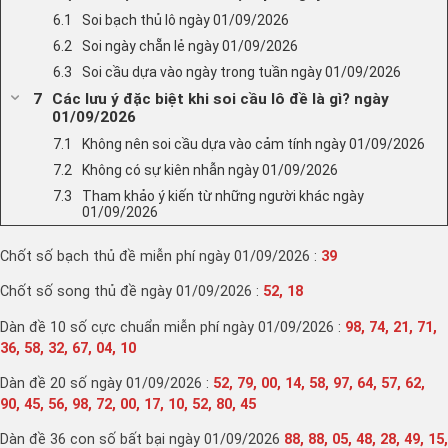
Soi bạch thủ lô ngày 01/09/2026
Soi ngày chẵn lẻ ngày 01/09/2026
Soi cầu dựa vào ngày trong tuần ngày 01/09/2026
Các lưu ý đặc biệt khi soi cầu lô đề là gì? ngày
01/09/2026
Không nên soi cầu dựa vào cảm tính ngày 01/09/2026
Không có sự kiên nhẫn ngày 01/09/2026
Tham khảo ý kiến từ những người khác ngày
01/09/2026
Chốt số bạch thủ đề miễn phí ngày 01/09/2026 :
39
Chốt số song thủ đề ngày 01/09/2026 :
52, 18
Dàn đề 10 số cực chuẩn miễn phí ngày 01/09/2026 :
98, 74, 21, 71,
36, 58, 32, 67, 04, 10
Dàn đề 20 số ngày 01/09/2026 :
52, 79, 00, 14, 58, 97, 64, 57, 62,
90, 45, 56, 98, 72, 00, 17, 10, 52, 80, 45
Dàn đề 36 con số bất bại ngày 01/09/2026
88, 88, 05, 48, 28, 49, 15,