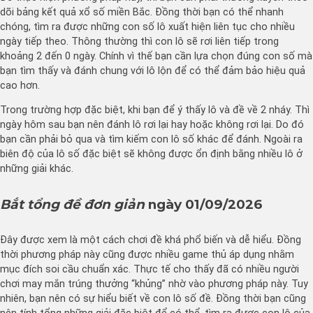
dõi bảng kết quả xổ số miền Bắc. Đồng thời bạn có thể nhanh
chóng, tìm ra được những con số lô xuất hiện liên tục cho nhiều
ngày tiếp theo. Thông thường thì con lô sẽ rơi liên tiếp trong
khoảng 2 đến 0 ngày. Chính vì thế bạn cần lựa chọn đúng con số mà
bạn tìm thấy và đánh chung với lô lộn để có thể đảm bảo hiệu quả
cao hơn.
Trong trường hợp đặc biệt, khi bạn để ý thấy lô và đề về 2 nháy. Thì
ngày hôm sau bạn nên đánh lô rơi lại hay hoặc không rơi lại. Do đó
bạn cần phải bỏ qua và tìm kiếm con lô số khác để đánh. Ngoài ra
biên độ của lô số đặc biệt sẽ không được ổn định bằng nhiều lô ở
những giải khác.
Bắt tổng đề đơn giản
ngày 01/09/2026
Đây được xem là một cách chơi đề khá phổ biến và dễ hiểu. Đồng
thời phương pháp này cũng được nhiều game thủ áp dụng nhằm
mục đích soi cầu chuẩn xác. Thực tế cho thấy đã có nhiều người
chơi may mắn trúng thưởng “khủng” nhờ vào phương pháp này. Tuy
nhiên, bạn nên có sự hiểu biết về con lô số đề. Đồng thời bạn cũng