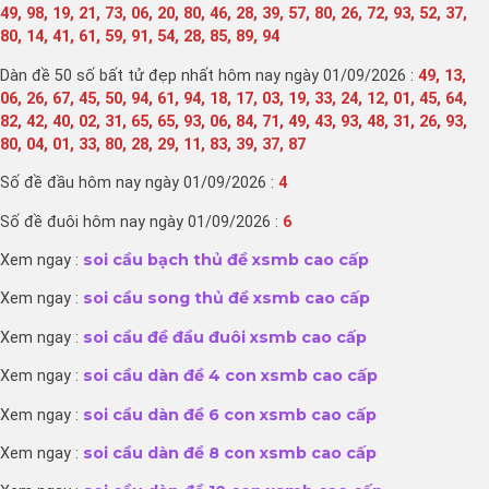
49, 98, 19, 21, 73, 06, 20, 80, 46, 28, 39, 57, 80, 26, 72, 93, 52, 37,
80, 14, 41, 61, 59, 91, 54, 28, 85, 89, 94
Dàn đề 50 số bất tử đẹp nhất hôm nay ngày 01/09/2026 :
49, 13,
06, 26, 67, 45, 50, 94, 61, 94, 18, 17, 03, 19, 33, 24, 12, 01, 45, 64,
82, 42, 40, 02, 31, 65, 65, 93, 06, 84, 71, 49, 43, 93, 48, 31, 26, 93,
80, 04, 01, 33, 80, 28, 29, 11, 83, 39, 37, 87
Số đề đầu hôm nay ngày 01/09/2026 :
4
Số đề đuôi hôm nay ngày 01/09/2026 :
6
soi cầu bạch thủ đề xsmb cao cấp
Xem ngay :
soi cầu song thủ đề xsmb cao cấp
Xem ngay :
soi cầu đề đầu đuôi xsmb cao cấp
Xem ngay :
soi cầu dàn đề 4 con xsmb cao cấp
Xem ngay :
soi cầu dàn đề 6 con xsmb cao cấp
Xem ngay :
soi cầu dàn đề 8 con xsmb cao cấp
Xem ngay :