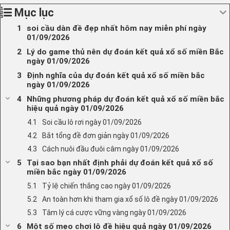
Mục lục
soi cầu dàn đề đẹp nhất hôm nay miễn phí ngày
01/09/2026
Lý do game thủ nên dự đoán kết quả xổ số miền Bắc
ngày 01/09/2026
Định nghĩa của dự đoán kết quả xổ số miền bắc
ngày 01/09/2026
Những phương pháp dự đoán kết quả xổ số miền bắc
hiệu quả ngày 01/09/2026
Soi cầu lô rơi ngày 01/09/2026
Bắt tổng đề đơn giản ngày 01/09/2026
Cách nuôi đầu đuôi câm ngày 01/09/2026
Tại sao bạn nhất định phải dự đoán kết quả xổ số
miền bắc ngày 01/09/2026
Tỷ lệ chiến thắng cao ngày 01/09/2026
An toàn hơn khi tham gia xổ số lô đề ngày 01/09/2026
Tâm lý cá cược vững vàng ngày 01/09/2026
Một số mẹo chơi lô đề hiệu quả ngày 01/09/2026