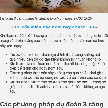
Dự đoán 3 càng mang lại những lợi ích gì? ngày 29/08/2026
»
soi cầu miền bắc hôm nay chuẩn 100
«
Khi tham ra đánh đề 3 càng anh em còn nhận được những lợi ích để
mang về chiến thắng cao kiếm được nhiều tiền tự bộ môn số học
này xem ngay:
Trước tiên anh em tham gia đánh đề 3 càng không mất
quá nhiều tiền đã có thể kiếm khoản lợi nhuận khổng lồ.
Khi tham gia dự đoán còn được tha hồ lựa chọn cặp 3 số
đẹp để đánh cho ngày hôm sau.
Phương pháp dự đoán này không cần quá nhiều thời gian
anh em đã có thể áp dụng nó vào để dự đoán cặp số đẹp.
Khi dự đoán được cặp số đẹp cho giải đặc biệt 3 càng sẽ
giúp anh em trở thành tỷ phú chỉ sau 1 đêm, không ai ngờ
tới.
Các phương pháp dự đoán 3 càng