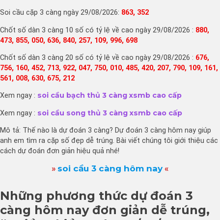
Soi cầu cặp 3 càng ngày 29/08/2026:
863, 352
Chốt số dàn 3 càng 10 số có tỷ lệ về cao ngày 29/08/2026 :
880,
473, 855, 050, 636, 840, 257, 109, 996, 698
Chốt số dàn 3 càng 20 số có tỷ lệ về cao ngày 29/08/2026 :
676,
756, 160, 452, 713, 922, 047, 750, 010, 485, 420, 207, 790, 109, 161,
561, 008, 630, 675, 212
soi cầu bạch thủ 3 càng xsmb cao cấp
Xem ngay :
soi cầu song thủ 3 càng xsmb cao cấp
Xem ngay :
Mô tả: Thế nào là dự đoán 3 càng? Dự đoán 3 càng hôm nay giúp
anh em tìm ra cặp số đẹp dễ trúng. Bài viết chúng tôi giới thiệu các
cách dự đoán đơn giản hiệu quả nhé!
»
soi cầu 3 càng hôm nay
«
Những phương thức dự đoán 3
càng hôm nay đơn giản dễ trúng,