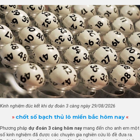
Kinh nghiệm đúc kết khi dự đoán 3 càng ngày 29/08/2026
»
chốt số bạch thủ lô miền bắc hôm nay
«
Phương pháp
dự đoán 3 càng hôm nay
mang đến cho anh em một
số kinh nghiệm đã được các chuyên gia nghiên cứu lô đề đưa ra.