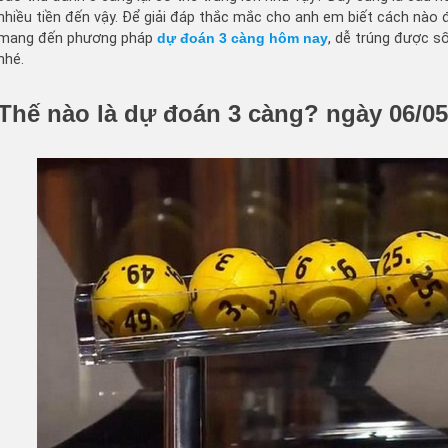
nhiều tiền đến vậy. Để giải đáp thắc mắc cho anh em biết cách nào
mang đến phương pháp
dự đoán 3 càng hôm nay
, dễ trúng được s
nhé.
Thế nào là dự đoán 3 càng? ngày 06/05