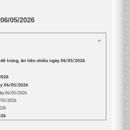
06/05/2026
ễ trúng, ăn tiền nhiều ngày 06/05/2026
2026
ày 06/05/2026
ngày 06/05/2026
6/05/2026
2026
026