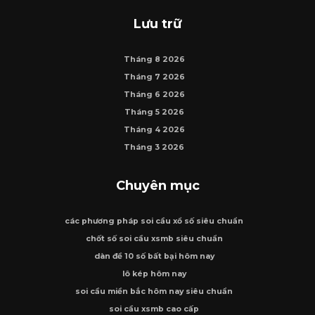
Lưu trữ
Tháng 8 2026
Tháng 7 2026
Tháng 6 2026
Tháng 5 2026
Tháng 4 2026
Tháng 3 2026
Chuyên mục
các phương pháp soi cầu xổ số siêu chuẩn
chốt số soi cầu xsmb siêu chuẩn
dàn đề 10 số bất bại hôm nay
lô kép hôm nay
soi cầu miền bắc hôm nay siêu chuẩn
soi cầu xsmb cao cấp