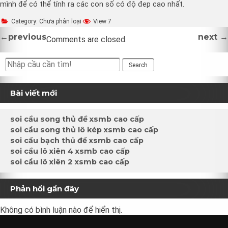
mình để có thể tính ra các con số có độ đep cao nhất.
Category: Chưa phân loại
View 7
←
previous
next
→
Comments are closed.
Search
Bài viết mới
soi cầu song thủ đề xsmb cao cấp
soi cầu song thủ lô kép xsmb cao cấp
soi cầu bạch thủ đề xsmb cao cấp
soi cầu lô xiên 4 xsmb cao cấp
soi cầu lô xiên 2 xsmb cao cấp
Phản hồi gần đây
Không có bình luận nào để hiển thị.