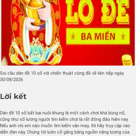
Soi cầu dàn đề 10 số với chiến thuật cộng đề về liên tiếp ngày
30/08/2026
Lời kết
Dàn đề 10 số bất bại nuôi khung là một cách chơi khá bùng nổ,
cũng như số lương người tìm kiếm chơi là rất đông đảo hiện nay.
Nếu anh chị em nào muốn tìm kiếm vận may, thì hãy truy cập vào
diễn đàn này. Chúng tôi luôn cố gắng bằng nguồn năng lượng của