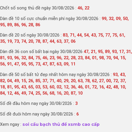
Chốt số song thủ đề ngày 30/08/2026 :
46, 22
Dàn đề 10 số cực chuẩn miễn phí ngày 30/08/2026 :
99, 32, 09, 50,
95, 89, 86, 96, 28, 86
Dàn đề 20 số ngày 30/08/2026 :
83, 71, 44, 54, 43, 75, 77, 75, 61,
35, 19, 73, 74, 20, 78, 87, 44, 63, 37, 06
Dàn đề 36 con số bất bại ngày 30/08/2026
47, 21, 95, 89, 93, 17, 31,
81, 93, 96, 32, 84, 75, 46, 23, 96, 22, 28, 23, 84, 01, 98, 70, 94, 15,
56, 91, 47, 95, 95, 73, 47, 87, 63, 09, 11
Dàn đề 50 số bất tử đẹp nhất hôm nay ngày 30/08/2026 :
93, 43,
82, 04, 49, 15, 26, 85, 37, 71, 40, 29, 20, 63, 78, 62, 27, 00, 72, 37,
18, 81, 95, 43, 65, 03, 53, 60, 02, 12, 36, 46, 01, 72, 16, 42, 48, 10,
84, 12, 46, 49, 74, 25, 56, 68, 16, 20, 87, 10
Số đề đầu hôm nay ngày 30/08/2026 :
3
Số đề đuôi hôm nay ngày 30/08/2026 :
6
soi cầu bạch thủ đề xsmb cao cấp
Xem ngay :