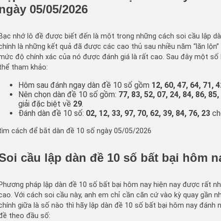
ngày 05/05/2026
Bạc nhớ lô đề được biết đến là một trong những cách soi cầu lập d
chính là những kết quả đã được các cao thủ sau nhiều năm “lăn lộn” 
mức độ chính xác của nó được đánh giá là rất cao. Sau đây một số
thể tham khảo:
Hôm sau đánh ngay dàn đề 10 số gồm
12, 60, 47, 64, 71, 4
Nên chọn dàn đề 10 số gồm:
77, 83, 52, 07, 24, 84, 86, 85,
giải đặc biệt về
29
.
Đánh dàn đề 10 số:
02, 12, 33, 97, 70, 62, 39, 84, 76, 23
ch
tìm cách để bắt dàn đề 10 số ngày 05/05/2026
Soi cầu lập dàn đề 10 số bất bại hôm n
Phương pháp lập dàn đề 10 số bất bại hôm nay hiện nay được rất nh
cao. Với cách soi cầu này, anh em chỉ cần căn cứ vào kỳ quay gần nh
chính giữa là số nào thì hãy lập dàn đề 10 số bất bại hôm nay đánh 
đề theo đầu số: