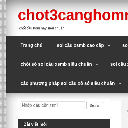
Skip
to
chot3canghom
content
chốt cầu hôm nay siêu chuẩn
Trang chủ
soi cầu xsmb cao cấp
so
chốt số soi cầu xsmb siêu chuẩn
soi cầu
các phương pháp soi cầu xổ số siêu chuẩn
Search
Bài viết mới