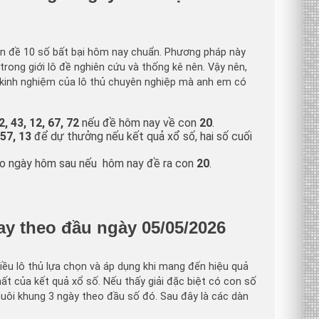
àn đề 10 số bất bại hôm nay chuẩn. Phương pháp này
trong giới lô đề nghiên cứu và thống kê nên. Vậy nên,
 kinh nghiệm của lô thủ chuyên nghiệp mà anh em có
2, 43, 12, 67, 72
nếu đề hôm nay về con
20
.
 57, 13
để dự thưởng nếu kết quả xổ số, hai số cuối
o ngày hôm sau nếu hôm nay đề ra con
20
.
ay theo đầu ngày 05/05/2026
iều lô thủ lựa chọn và áp dụng khi mang đến hiệu quả
ất của kết quả xổ số. Nếu thấy giải đặc biệt có con số
nuôi khung 3 ngày theo đầu số đó. Sau đây là các dàn