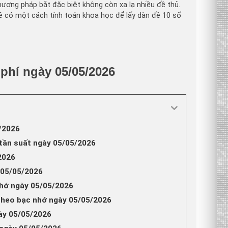
hương pháp bắt đặc biệt không còn xa lạ nhiều đề thủ.
 đề có một cách tính toán khoa học để lấy dàn đề 10 số
phí ngày 05/05/2026
/2026
 tần suất ngày 05/05/2026
2026
 05/05/2026
nhớ ngày 05/05/2026
theo bạc nhớ ngày 05/05/2026
gày 05/05/2026