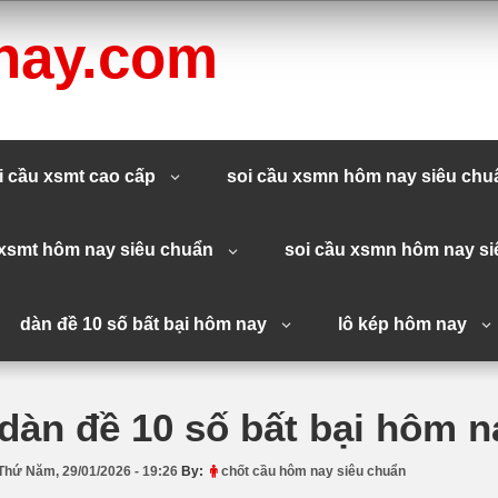
nay.com
i cầu xsmt cao cấp
soi cầu xsmn hôm nay siêu chu
 xsmt hôm nay siêu chuẩn
soi cầu xsmn hôm nay s
dàn đề 10 số bất bại hôm nay
lô kép hôm nay
dàn đề 10 số bất bại hôm n
Thứ Năm, 29/01/2026 - 19:26
By:
chốt cầu hôm nay siêu chuẩn