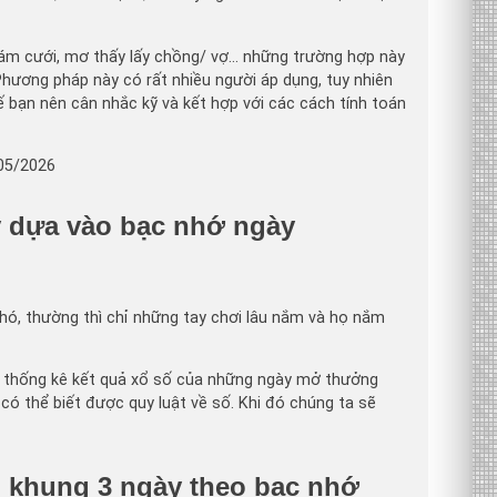
 đám cưới, mơ thấy lấy chồng/ vợ… những trường hợp này
hương pháp này có rất nhiều người áp dụng, tuy nhiên
ế bạn nên cân nhắc kỹ và kết hợp với các cách tính toán
/05/2026
y dựa vào bạc nhớ ngày
hó, thường thì chỉ những tay chơi lâu nắm và họ nắm
g thống kê kết quả xổ số của những ngày mở thưởng
 có thể biết được quy luật về số. Khi đó chúng ta sẽ
h khung 3 ngày theo bạc nhớ