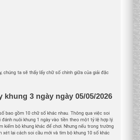
y, chúng ta sẽ thấy lấy chữ số chính giữa của giải đặc
ay khung 3 ngày
ngày 05/05/2026
 số bao gồm 10 chữ số khác nhau. Thông qua việc soi
 đánh nuôi khung 1 ngày vào tiền theo một tỷ lệ hợp lý.
tìm kiếm bộ khung khác để chơi. Nhưng nếu trong trường
 xét lại cách soi cầu mới và tìm bộ khung 10 số khác