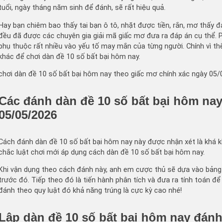
tuổi, ngày tháng năm sinh để đánh, sẽ rất hiệu quả.
Hay bạn chiêm bao thấy tai bạn ô tô, nhặt được tiền, rắn, mơ thấy
đều đã được các chuyên gia giải mã giấc mơ đưa ra đáp án cụ thể. P
phụ thuộc rất nhiều vào yếu tố may mắn của từng người. Chính vì th
khác để chơi dàn đề 10 số bất bại hôm nay.
chơi dàn đề 10 số bất bại hôm nay theo giấc mơ chính xác ngày 05
Các đánh dàn đề 10 số bất bại hôm na
05/05/2026
Cách đánh dàn đề 10 số bất bại hôm nay này được nhận xét là khá k
chắc luật chơi mới áp dụng cách dàn đề 10 số bất bại hôm nay.
Khi vận dụng theo cách đánh này, anh em cược thủ sẽ dựa vào bản
trước đó. Tiếp theo đó là tiến hành phân tích và đưa ra tính toán để
đánh theo quy luật đó khả năng trúng là cực kỳ cao nhé!
Lập dàn đề 10 số bất bại hôm nay đán