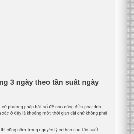
ng 3 ngày theo tần suất ngày
t cứ phương pháp bắt số đề nào cũng điều phải dựa
h xác ở đây là khoảng một thời gian dài chứ không phải
u thì cũng năm trong nguyên lý cơ bản của tần suất