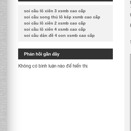
soi cầu lô xiên 3 xsmb cao cấp
soi cầu song thủ lô kép xsmb cao cấp
soi cầu lô xiên 2 xsmb cao cấp
soi cầu lô xiên 4 xsmb cao cấp
soi cầu dàn đề 4 con xsmb cao cấp
Phản hồi gần đây
Không có bình luận nào để hiển thị.