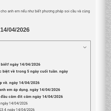
u cho anh em nếu như biết phương pháp soi cầu và cùng
14/04/2026
 biết! ngày 14/04/2026
c biệt về trong 5 ngày cuối tuần. ngày
p về. ngày 14/04/2026
 anh em áp dụng. ngày 14/04/2026
o đầu câm đít câm ngày 14/04/2026
 5. ngày 14/04/2026
 5 G3.4. ngày 14/04/2026