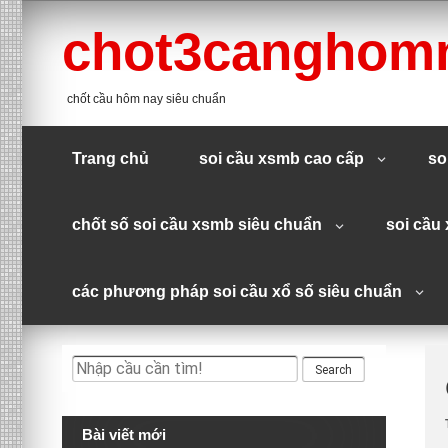
Skip
to
chot3canghom
content
chốt cầu hôm nay siêu chuẩn
Trang chủ
soi cầu xsmb cao cấp
so
chốt số soi cầu xsmb siêu chuẩn
soi cầu
các phương pháp soi cầu xổ số siêu chuẩn
Search
Bài viết mới