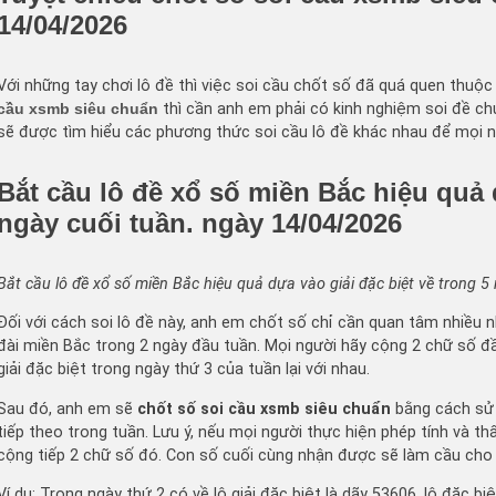
14/04/2026
Với những tay chơi lô đề thì việc soi cầu chốt số đã quá quen thuộc
cầu xsmb siêu chuẩn
thì cần anh em phải có kinh nghiệm soi đề c
sẽ được tìm hiểu các phương thức soi cầu lô đề khác nhau để mọi n
Bắt cầu lô đề xổ số miền Bắc hiệu quả d
ngày cuối tuần. ngày 14/04/2026
Bắt cầu lô đề xổ số miền Bắc hiệu quả dựa vào giải đặc biệt về trong 5
Đối với cách soi lô đề này, anh em chốt số chỉ cần quan tâm nhiều n
đài miền Bắc trong 2 ngày đầu tuần. Mọi người hãy cộng 2 chữ số đầu
giải đặc biệt trong ngày thứ 3 của tuần lại với nhau.
Sau đó, anh em sẽ
chốt số soi cầu xsmb siêu chuẩn
bằng cách sử 
tiếp theo trong tuần. Lưu ý, nếu mọi người thực hiện phép tính và t
cộng tiếp 2 chữ số đó. Con số cuối cùng nhận được sẽ làm cầu cho 
Ví dụ: Trong ngày thứ 2 có về lô giải đặc biệt là dãy 53606, lô đặc bi