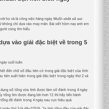
 với họ và là công việc hàng ngày. Muốn
chốt số soi
hứ không chỉ dựa vào may mắn. Bài viết hôm nay anh em
gười cùng tìm hiểu.
ựa vào giải đặc biệt về trong 5
 ngày cuối tuần.
hất đến chữ số đầu tiên có trong giải đặc biệt của tỉnh
 tiên xuất hiện trong giải đặc biệt trong ngày thứ 2 và
dụng số tổng vừa tính được làm số đánh trong 4 ngày
hấy tổng tìm được đang lớn hơn 12 thì hãy tiến hành
tổng đề đánh trong 4 ngày sau cực hiệu quả.
ệt ngày thứ 3 là dãy 07526. Ta tính tổng đầu của giải đặc