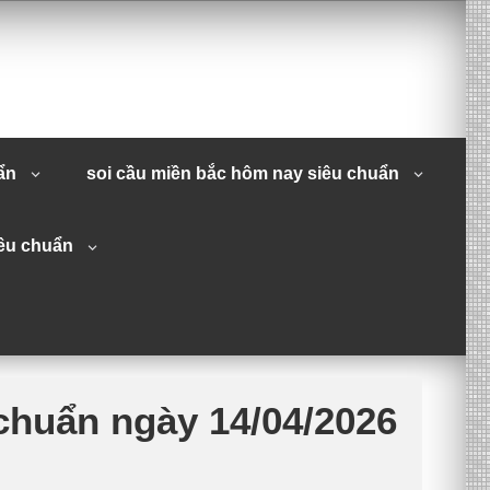
ẩn
soi cầu miền bắc hôm nay siêu chuẩn
iêu chuẩn
chuẩn ngày 14/04/2026