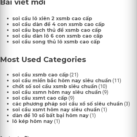
Bài viết mới
soi cầu lô xiên 2 xsmb cao cấp
soi cầu dàn đề 4 con xsmb cao cấp
soi cầu bạch thủ đề xsmb cao cấp
soi cầu dàn lô 6 con xsmb cao cấp
soi cầu song thủ lô xsmb cao cấp
Most Used Categories
soi cầu xsmb cao cấp
(21)
soi cầu miền bắc hôm nay siêu chuẩn
(11)
chốt số soi cầu xsmb siêu chuẩn
(10)
soi cầu xsmn hôm nay siêu chuẩn
(9)
soi cầu xsmt cao cấp
(9)
các phương pháp soi cầu xổ số siêu chuẩn
(3)
soi cầu xsmt hôm nay siêu chuẩn
(1)
dàn đề 10 số bất bại hôm nay
(1)
lô kép hôm nay
(1)