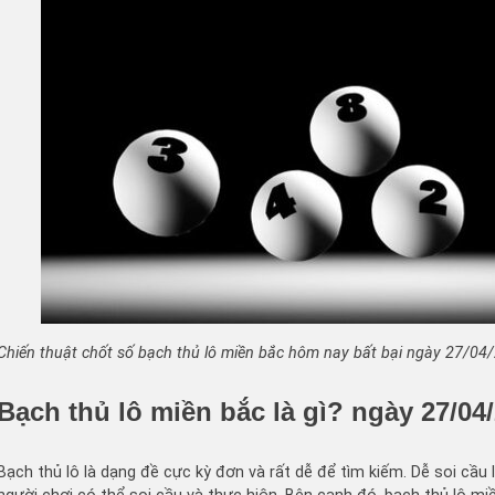
Chiến thuật chốt số bạch thủ lô miền bắc hôm nay bất bại ngày 27/04
Bạch thủ lô miền bắc là gì? ngày 27/04
Bạch thủ lô là dạng đề cực kỳ đơn và rất dễ để tìm kiếm. Dễ soi cầu