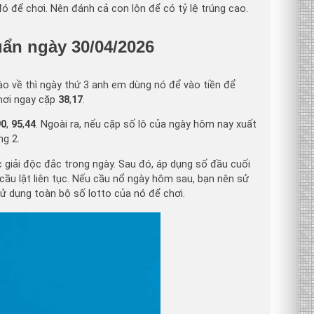
ó để chơi. Nên đánh cả con lộn để có tỷ lệ trúng cao.
uẩn ngày 30/04/2026
o về thì ngày thứ 3 anh em dùng nó để vào tiền để
chơi ngay cặp
38
,
17
.
90
,
95
,
44
. Ngoài ra, nếu cặp số lô của ngày hôm nay xuất
ng 2.
 giải độc đắc trong ngày. Sau đó, áp dụng số đầu cuối
cầu lật liên tục. Nếu cầu nổ ngày hôm sau, bạn nên sử
 sử dụng toàn bộ số lotto của nó để chơi.