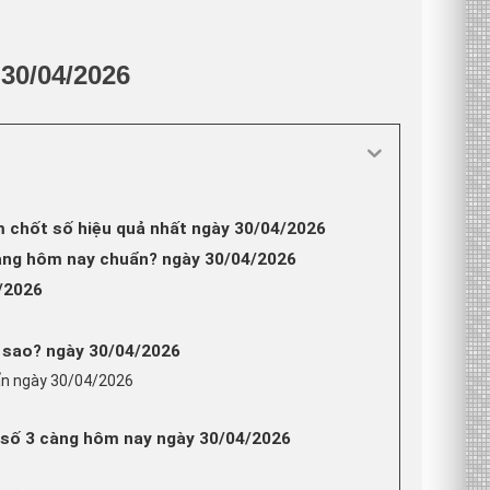
30/04/2026
m chốt số hiệu quả nhất ngày 30/04/2026
 càng hôm nay chuẩn? ngày 30/04/2026
4/2026
a sao? ngày 30/04/2026
uẩn ngày 30/04/2026
 số 3 càng hôm nay ngày 30/04/2026