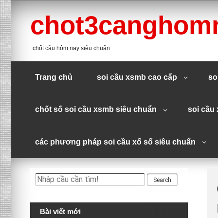
Skip
to
chot3canghom
content
chốt cầu hôm nay siêu chuẩn
Trang chủ
soi cầu xsmb cao cấp
so
chốt số soi cầu xsmb siêu chuẩn
soi cầu
các phương pháp soi cầu xổ số siêu chuẩn
Search
Bài viết mới