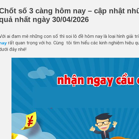
Chốt số 3 càng hôm nay – cập nhật nh
quả nhất ngày 30/04/2026
Với ai đam mê những con số thì soi lô đề hôm nay là loại hình giải tr
nay
rất quan trọng với họ. Cùng tôi tìm hiểu các kinh nghiệm hiệu 
dưới đây nhé!