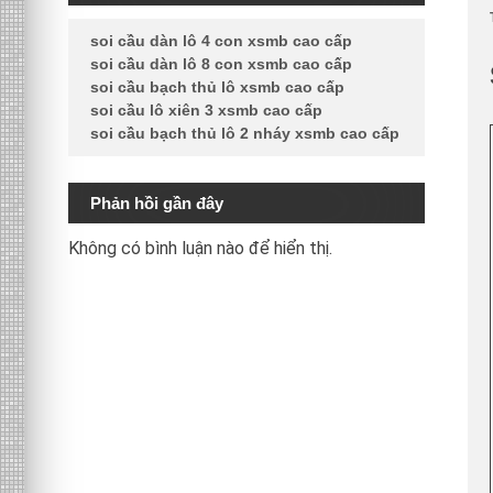
soi cầu dàn lô 4 con xsmb cao cấp
soi cầu dàn lô 8 con xsmb cao cấp
soi cầu bạch thủ lô xsmb cao cấp
soi cầu lô xiên 3 xsmb cao cấp
soi cầu bạch thủ lô 2 nháy xsmb cao cấp
Phản hồi gần đây
Không có bình luận nào để hiển thị.