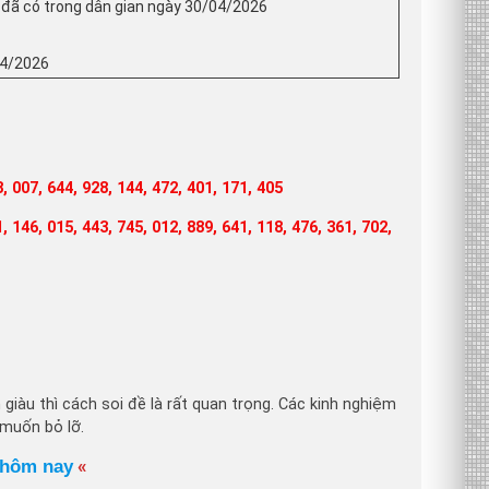
 đã có trong dân gian ngày 30/04/2026
04/2026
, 007, 644, 928, 144, 472, 401, 171, 405
, 146, 015, 443, 745, 012, 889, 641, 118, 476, 361, 702,
iàu thì cách soi đề là rất quan trọng. Các kinh nghiệm
 muốn bỏ lỡ.
«
 hôm nay