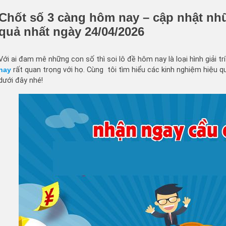
Chốt số 3 càng hôm nay – cập nhật nh
quả nhất ngày 24/04/2026
Với ai đam mê những con số thì soi lô đề hôm nay là loại hình giải tr
nay
rất quan trọng với họ. Cùng tôi tìm hiểu các kinh nghiệm hiệu 
dưới đây nhé!