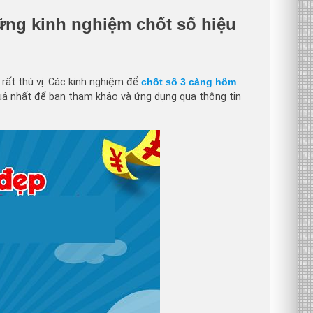
ững kinh nghiệm chốt số hiệu
í rất thú vị. Các kinh nghiệm để
chốt số 3 càng hôm
quả nhất để bạn tham khảo và ứng dụng qua thông tin