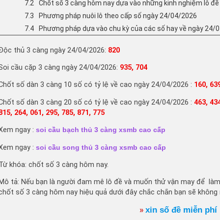
Chốt số 3 càng hôm nay dựa vào những kinh nghiệm lô đề
Phương pháp nuôi lô theo cấp số ngày 24/04/2026
Phương pháp dựa vào chu kỳ của các số hay về ngày 24/
Độc thủ 3 càng ngày 24/04/2026:
820
Soi cầu cặp 3 càng ngày 24/04/2026:
935, 704
Chốt số dàn 3 càng 10 số có tỷ lệ về cao ngày 24/04/2026 :
160, 639
Chốt số dàn 3 càng 20 số có tỷ lệ về cao ngày 24/04/2026 :
463, 434
815, 264, 061, 295, 785, 871, 775
Xem ngay :
soi cầu bạch thủ 3 càng xsmb cao cấp
Xem ngay :
soi cầu song thủ 3 càng xsmb cao cấp
Từ khóa: chốt số 3 càng hôm nay.
Mô tả: Nếu bạn là người đam mê lô đề và muốn thử vận may để làm g
chốt số 3 càng hôm nay
hiệu quả dưới đây chắc chắn bạn sẽ không
»
xin số đề miễn phí