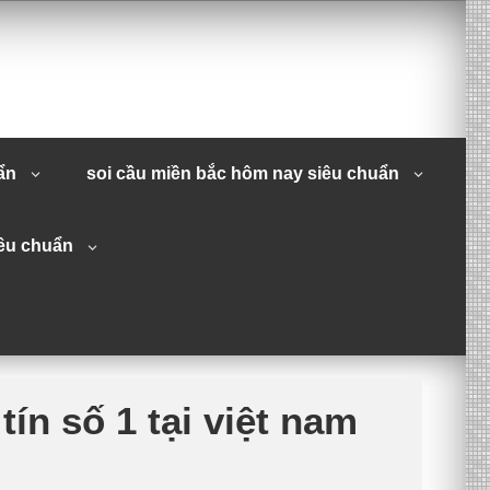
ẩn
soi cầu miền bắc hôm nay siêu chuẩn
iêu chuẩn
ín số 1 tại việt nam