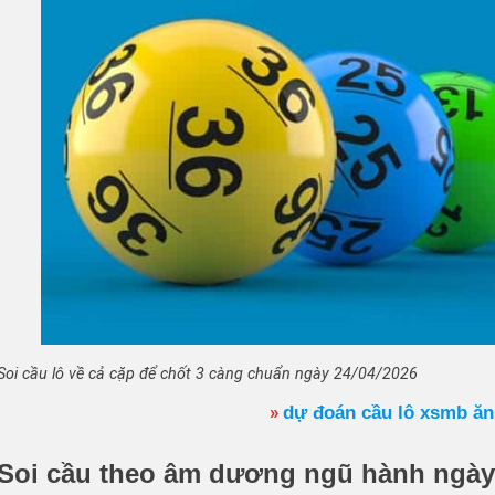
Soi cầu lô về cả cặp để chốt 3 càng chuẩn ngày 24/04/2026
»
dự đoán cầu lô xsmb ăn
Soi cầu theo âm dương ngũ hành ngày 