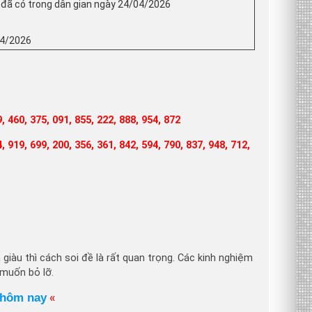
 đã có trong dân gian ngày 24/04/2026
04/2026
, 460, 375, 091, 855, 222, 888, 954, 872
, 919, 699, 200, 356, 361, 842, 594, 790, 837, 948, 712,
iàu thì cách soi đề là rất quan trọng. Các kinh nghiệm
 muốn bỏ lỡ.
«
 hôm nay