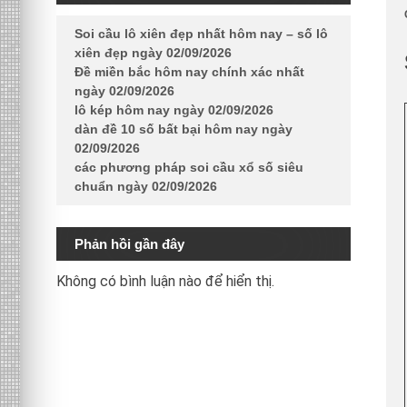
Soi cầu lô xiên đẹp nhất hôm nay – số lô
xiên đẹp ngày 02/09/2026
Đề miền bắc hôm nay chính xác nhất
ngày 02/09/2026
lô kép hôm nay ngày 02/09/2026
dàn đề 10 số bất bại hôm nay ngày
02/09/2026
các phương pháp soi cầu xổ số siêu
chuẩn ngày 02/09/2026
Phản hồi gần đây
Không có bình luận nào để hiển thị.