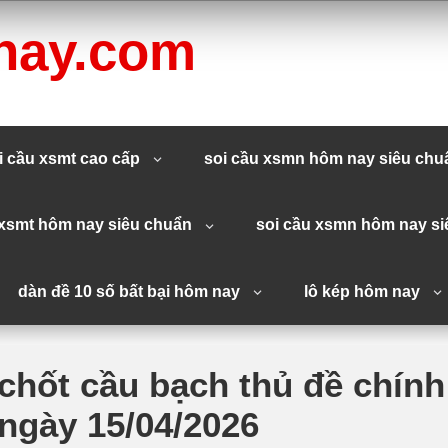
nay.com
i cầu xsmt cao cấp
soi cầu xsmn hôm nay siêu chu
 xsmt hôm nay siêu chuẩn
soi cầu xsmn hôm nay s
dàn đề 10 số bất bại hôm nay
lô kép hôm nay
chốt cầu bạch thủ đề chính 
ngày 15/04/2026