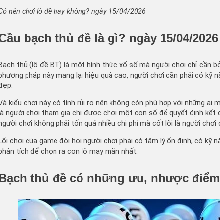
Có nên chơi lô đề hay không? ngày 15/04/2026
Cầu bạch thủ đề là gì? ngày 15/04/2026
Bạch thủ (lô đề BT) là một hình thức xổ số mà người chơi chỉ cần bỏ
phương pháp này mang lại hiệu quả cao, người chơi cần phải có kỹ n
đẹp.
Và kiểu chơi này có tính rủi ro nên không còn phù hợp với những ai
là người chơi tham gia chỉ được chơi một con số để quyết định kết qu
người chơi không phải tốn quá nhiều chi phí mà cốt lõi là người chơi c
Lối chơi của game đòi hỏi người chơi phải có tâm lý ổn định, có kỹ nă
phân tích để chọn ra con lô may mắn nhất.
Bạch thủ đề có những ưu, nhược điểm 