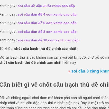
Xem ngay :
soi cầu đề đầu đuôi xsmb cao cấp
Xem ngay :
soi cầu dàn đề 4 con xsmb cao cấp
Xem ngay :
soi cầu dàn đề 6 con xsmb cao cấp
Xem ngay :
soi cầu dàn đề 8 con xsmb cao cấp
Xem ngay :
soi cầu dàn đề 10 con xsmb cao cấp
Từ khóa:
chốt cầu bạch thủ đề chính xác nhất
.
Mô tả: Bạch thủ là cầu không còn xa lạ với bất kì người chơi xổ số 
chốt cầu bạch thủ đề chính xác nhất
hiện nay.
»
soi cầu 3 càng khu
Cần biết gì về chốt cầu bạch thủ đề ch
Đối với những người chơi đam mê khám phá con số người chơi khôn
pháp chơi và soi cầu độc đáo thú vị nhất hiện nay. Đây là một trò 
tính toán cũng như các phương pháp chơi và soi cầu độc đáo nhất. V