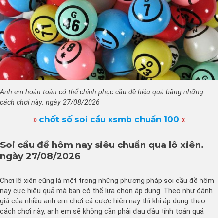
Anh em hoàn toàn có thể chinh phục cầu đề hiệu quả bằng những
cách chơi này. ngày 27/08/2026
»
chốt số soi cầu xsmb chuẩn 100
«
Soi cầu đề hôm nay siêu chuẩn qua lô xiên.
ngày 27/08/2026
Chơi lô xiên cũng là một trong những phương pháp soi cầu đề hôm
nay cực hiệu quả mà bạn có thể lựa chọn áp dụng. Theo như đánh
giá của nhiều anh em chơi cá cược hiện nay thì khi áp dụng theo
cách chơi này, anh em sẽ không cần phải đau đầu tính toán quá