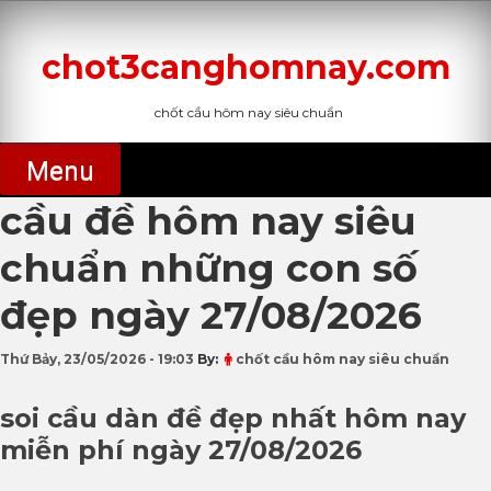
Skip
to
content
chot3canghomnay.com
chốt cầu hôm nay siêu chuẩn
Menu
cầu đề hôm nay siêu
chuẩn những con số
đẹp ngày 27/08/2026
Thứ Bảy, 23/05/2026 - 19:03
By:
chốt cầu hôm nay siêu chuẩn
soi cầu dàn đề đẹp nhất hôm nay
miễn phí ngày 27/08/2026