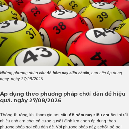
Những phương pháp
cầu đề hôm nay siêu chuẩn
, bạn nên áp dụng
ngay. ngày 27/08/2026
Áp dụng theo phương pháp chơi dàn đề hiệu
quả. ngày 27/08/2026
Thông thường, khi tham gia soi
cầu đề hôm nay siêu chuẩn
thì rất
nhiều anh em chơi cá cược quyết định lựa chọn áp dụng theo
phương pháp soi cầu dàn đề. Với phương pháp này, achốt số soi