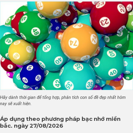
Hãy dành thời gian để tổng hợp, phân tích con số đề đẹp nhất hôm
nay sẽ xuất hiện.
Áp dụng theo phương pháp bạc nhớ miền
bắc. ngày 27/08/2026