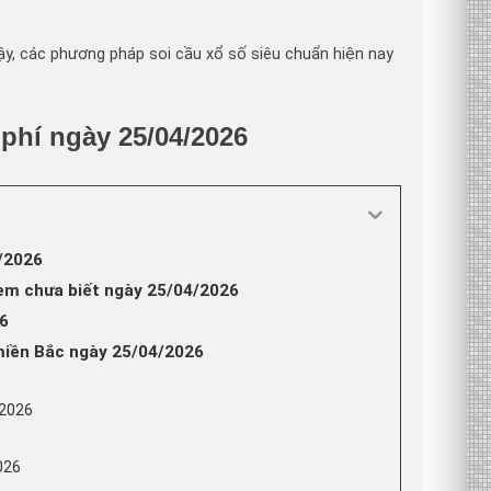
Vậy, các phương pháp soi cầu xổ số siêu chuẩn hiện nay
phí ngày 25/04/2026
/2026
em chưa biết ngày 25/04/2026
26
miền Bắc ngày 25/04/2026
/2026
026