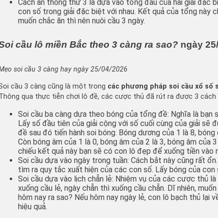
Cách ăn thông thứ 3 là dựa vào tổng đầu của hai giải đặc 
con số trong giải đặc biệt với nhau. Kết quả của tổng này 
muốn chắc ăn thì nên nuôi cầu 3 ngày.
Soi cầu lô miền Bắc theo 3 càng ra sao?
ngày 25
Mẹo soi cầu 3 càng hay ngày 25/04/2026
Soi cầu 3 càng cũng là một trong
các phương pháp soi cầu xổ số 
Thông qua thực tiễn chơi lô đề, các cược thủ đã rút ra được 3 cách 
Soi cầu ba càng dựa theo bóng của tổng đề: Nghĩa là bạn s
Lấy số đầu tiên của giải cộng với số cuối cùng của giải sẽ
đề sau đó tiến hành soi bóng. Bóng dương của 1 là 8, bóng dư
Còn bóng âm của 1 là 0, bóng âm của 2 là 3, bóng âm của 3 l
chiếu kết quả này bạn sẽ có con lô đẹp để xuống tiền vào 
Soi cầu dựa vào ngày trong tuần: Cách bắt này cũng rất ổ
tìm ra quy tắc xuất hiện của các con số. Lấy bóng của con
Soi cầu dựa vào lịch chẵn lẻ: Nhiệm vụ của các cược thủ là
xuống cầu lẻ, ngày chẵn thì xuống cầu chẵn. Dĩ nhiên, muốn
hôm nay ra sao? Nếu hôm nay ngày lẻ, con lô bạch thủ lại v
hiệu quả.