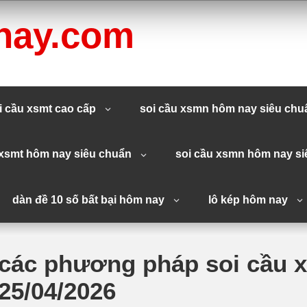
nay.com
i cầu xsmt cao cấp
soi cầu xsmn hôm nay siêu chu
 xsmt hôm nay siêu chuẩn
soi cầu xsmn hôm nay s
dàn đề 10 số bất bại hôm nay
lô kép hôm nay
các phương pháp soi cầu x
25/04/2026