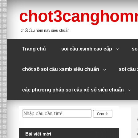
Skip
to
chot3canghom
content
chốt cầu hôm nay siêu chuẩn
Trang chủ
soi cầu xsmb cao cấp
so
chốt số soi cầu xsmb siêu chuẩn
soi cầu
các phương pháp soi cầu xổ số siêu chuẩn
Search
Bài viết mới