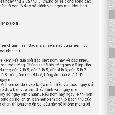
biệt ngày thứ 2 và thứ 3. Chúng ta sẽ cộng tổng các
chính là con lô đẹp sẽ đánh vào ngày mai. Nếu bạn
/04/2026
siêu chuẩn
miền Bắc mà anh em nào cũng nên thử.
soi như sau:
ẽ xem kết quả giải đặc biệt hôm nay về bao nhiêu.
 được một tổng. Chúng ta sẽ lấy tổng này để lập dàn
ơng của 2 là 5, của 3 là 5, của 4 là 3, của 5 là 7.
à 8, bóng âm của 4 là 5, bóng âm của 5 là 1. Đối
ngày mai.
n. Anh em sẽ dựa vào lô đề miền Bắc về theo ngày để
 số đẹp bạn vừa tìm thấy đánh vào ngày mai.
 lấy số ngày làm chuẩn.. Nếu hôm nay ngày lẻ thì bạn
 tăng cơ hội ăn thì bạn nên xem con lô bạch thủ của
ề chẵn thì phương án soi cầu này sẽ không mang lại