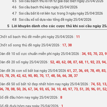
Soi cầu bạch thủ lô rơi từ giải đặc biệt ngày 25/04/2026
Soi cầu bạch thủ kép ngày 25/04/2026
Soi cầu bắt lô rơi liên tục trong 3 ngày ngày 25/04/2026
Soi cầu xổ số dựa vào tổng đề ngày 25/04/2026
Lời khuyên dành cho các cược thủ khi soi cầu ngày 2
Chốt số bạch thủ đề miễn phí ngày 25/04/2026 :
11
Chốt số song thủ đề ngày 25/04/2026 :
17, 38
Dàn đề 10 số cực chuẩn miễn phí ngày 25/04/2026 :
34, 93, 70, 23, 9
Dàn đề 20 số ngày 25/04/2026 :
52, 40, 62, 08, 07, 68, 11, 92, 23, 94,
Dàn đề 36 con số bất bại ngày 25/04/2026
61, 27, 36, 69, 78, 49, 83,
15, 78, 29, 42, 62, 90, 80, 70, 17, 48, 56, 66, 38, 37
Dàn đề 50 số bất tử đẹp nhất hôm nay ngày 25/04/2026 :
74, 53, 13,
96, 78, 08, 50, 26, 67, 34, 93, 65, 34, 10, 40, 97, 73, 51, 20, 96, 01, 52
Số đề đầu hôm nay ngày 25/04/2026 :
8
Số đề đuôi hôm nay ngày 25/04/2026 :
1