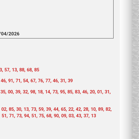
5/04/2026
3, 57, 13, 88, 68, 85
 46, 91, 71, 54, 67, 76, 77, 46, 31, 39
 35, 00, 39, 32, 98, 18, 14, 73, 95, 85, 83, 46, 20, 01, 31,
 02, 85, 30, 13, 73, 59, 39, 44, 65, 22, 42, 28, 10, 89, 82,
, 51, 71, 73, 94, 51, 75, 68, 90, 09, 03, 43, 37, 13