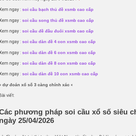
Xem ngay :
soi cầu bạch thủ đề xsmb cao cấp
Xem ngay :
soi cầu song thủ đề xsmb cao cấp
Xem ngay :
soi cầu đề đầu đuôi xsmb cao cấp
Xem ngay :
soi cầu dàn đề 4 con xsmb cao cấp
Xem ngay :
soi cầu dàn đề 6 con xsmb cao cấp
Xem ngay :
soi cầu dàn đề 8 con xsmb cao cấp
Xem ngay :
soi cầu dàn đề 10 con xsmb cao cấp
»
dự đoán xổ số 3 càng chính xác
«
Bài viết:
Các phương pháp soi cầu xổ số siêu c
ngày 25/04/2026