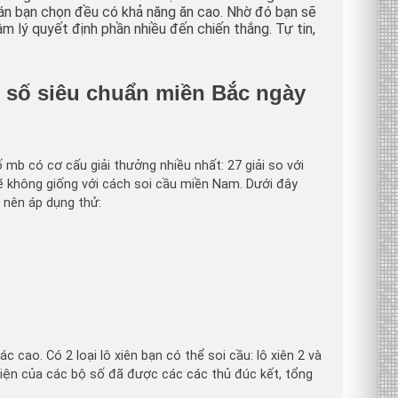
đoán bạn chọn đều có khả năng ăn cao. Nhờ đó bạn sẽ
âm lý quyết định phần nhiều đến chiến thắng. Tự tin,
 số siêu chuẩn miền Bắc ngày
 mb có cơ cấu giải thưởng nhiều nhất: 27 giải so với
sẽ không giống với cách soi cầu miền Nam. Dưới đây
nên áp dụng thử:
 cao. Có 2 loại lô xiên bạn có thể soi cầu: lô xiên 2 và
t hiện của các bộ số đã được các các thủ đúc kết, tổng