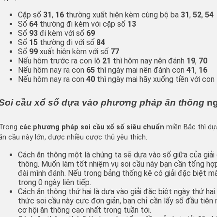
Cặp số
31
,
16
thường xuất hiện kèm cùng bộ ba
31
,
52
,
54
Số
64
thường đi kèm với cặp số
13
Số
93
đi kèm với số
69
Số
15
thường đi với số
84
Số
99
xuất hiện kèm với số
77
Nếu hôm trước ra con lô
21
thì hôm nay nên đánh
19
,
70
Nếu hôm nay ra con
65
thì ngày mai nên đánh con
41
,
16
Nếu hôm nay ra con
40
thì ngày mai hãy xuống tiền với con
Soi cầu xổ số dựa vào phương pháp ăn thông
ng
Trong
các phương pháp soi cầu xổ số siêu chuẩn
miền Bắc thì dựa
ăn cầu này lớn, được nhiều cược thủ yêu thích.
Cách ăn thông một là chúng ta sẽ dựa vào số giữa của giải
thông. Muốn làm tốt nhiệm vụ soi cầu này bạn cần tổng hợp
đài mình đánh. Nếu trong bảng thống kê có giải đặc biệt mà
trong 0 ngày liên tiếp.
Cách ăn thông thứ hai là dựa vào giải đặc biệt ngày thứ hai
thức soi cầu này cực đơn giản, bạn chỉ cần lấy số đầu tiên
cơ hội ăn thông cao nhất trong tuần tới.