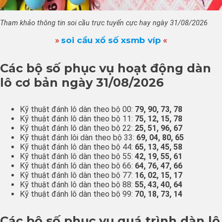
Tham khảo thông tin soi cầu trực tuyến cực hay ngày 31/08/2026
»
soi cầu xổ số xsmb víp
«
Các bộ số phục vụ hoạt động dàn
lô cơ bản ngày 31/08/2026
Kỹ thuật đánh lô dàn theo bộ 00:
79, 90, 73, 78
Kỹ thuật đánh lô dàn theo bộ 11:
75, 12, 15, 78
Kỹ thuật đánh lô dàn theo bộ 22:
25, 51, 96, 67
Kỹ thuật đánh lôi dàn theo bộ 33:
69, 04, 80, 65
Kỹ thuật đánh lô dàn theo bộ 44:
65, 13, 45, 58
Kỹ thuật đánh lô dàn theo bộ 55:
42, 19, 55, 61
Kỹ thuật đánh lô dàn theo bộ 66:
64, 76, 47, 66
Kỹ thuật đánh lô dàn theo bộ 77:
16, 02, 15, 17
Kỹ thuật đánh lô dàn theo bộ 88:
55, 43, 40, 64
Kỹ thuật đánh lô dàn theo bộ 99:
70, 18, 73, 14
Các bộ số phục vụ quá trình dàn lô