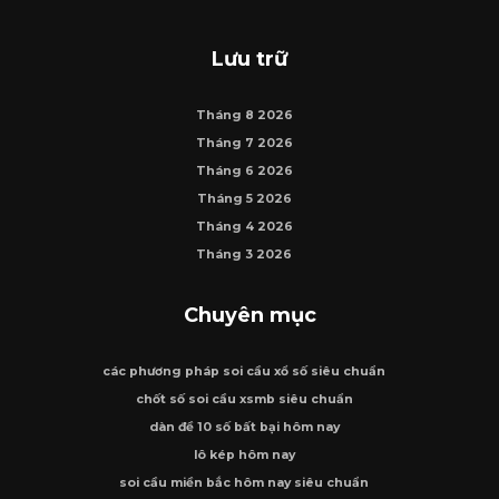
Lưu trữ
Tháng 8 2026
Tháng 7 2026
Tháng 6 2026
Tháng 5 2026
Tháng 4 2026
Tháng 3 2026
Chuyên mục
các phương pháp soi cầu xổ số siêu chuẩn
chốt số soi cầu xsmb siêu chuẩn
dàn đề 10 số bất bại hôm nay
lô kép hôm nay
soi cầu miền bắc hôm nay siêu chuẩn