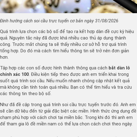
Định hướng cách soi cầu trực tuyến cơ bản ngày 31/08/2026
Quá trình lựa chọn các bộ số để tạo ra kết hợp dàn đề cực kỳ hiệu
quả. Nguyên tắc này đã được khá nhiều cao thủ áp dụng thành
công. Trước mắt chúng ta sẽ thấy nhiều cơ sở hỗ trợ quá trình
tổng hợp. Do đó mà cách tìm hiểu thông tin sẽ trở nên đơn giản
hơn.
Tập hợp các con số được hình thành thông qua cách
bắt dàn lô
chính xác 100
. Điều kiện tiếp theo được anh em triển khai trong
suốt quá trình soi cầu. Nếu muốn nhanh chóng cập nhật kết quả
mà không cần tính toán quá nhiều. Bạn có thể tìm hiểu và tra cứu
các thông tin theo bộ số.
Như đã đề cập trong quá trình soi cầu trực tuyến trước đó. Anh em
sẽ cần dữ liệu đến từ giải đặc biệt các miền. Hình thức ứng dụng đề
chạm phù hợp với cách chơi tại miền bắc. Trong khi đó thì anh em
để tham gia lô đề miền nam có thể lựa chọn cách chơi theo ngày.