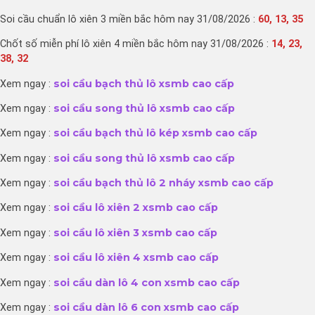
Soi cầu chuẩn lô xiên 3 miền bắc hôm nay 31/08/2026 :
60, 13, 35
Chốt số miễn phí lô xiên 4 miền bắc hôm nay 31/08/2026 :
14, 23,
38, 32
soi cầu bạch thủ lô xsmb cao cấp
Xem ngay :
soi cầu song thủ lô xsmb cao cấp
Xem ngay :
soi cầu bạch thủ lô kép xsmb cao cấp
Xem ngay :
soi cầu song thủ lô xsmb cao cấp
Xem ngay :
soi cầu bạch thủ lô 2 nháy xsmb cao cấp
Xem ngay :
soi cầu lô xiên 2 xsmb cao cấp
Xem ngay :
soi cầu lô xiên 3 xsmb cao cấp
Xem ngay :
soi cầu lô xiên 4 xsmb cao cấp
Xem ngay :
soi cầu dàn lô 4 con xsmb cao cấp
Xem ngay :
soi cầu dàn lô 6 con xsmb cao cấp
Xem ngay :