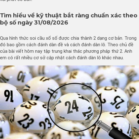
Tìm hiểu về kỹ thuật bắt ràng chuẩn xác theo
bộ số ngày 31/08/2026
Qua hình thức soi cầu xổ số được chia thành 2 dạng cơ bản. Trong
đó bao gồm cách đánh dàn đề và cách đánh dàn lô. Theo chủ đề
của bài viết hôm nay tập trung khai thác phương pháp thứ 2. Anh
em có rất nhiều cơ sở cập nhật cách đánh dàn lô khác nhau.